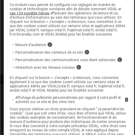
Laboratoire
Ce module vous permet de configurer vos réglages en matière de
cookies et technologies similaires afin de décider comment VIDAL et
ses 124 sociétés tierces
effectuent des opérations de lecture et/ou
d’écriture d’informations au sein des terminaux que vous utilisez. En
Effinov Nutrition
cliquant sur le bouton « J’accepte » ci-dessous, vous consentez à ce
que des cookies soient utilisés sur certains sites et applications édités
par VIDAL (vidal.fr, campus.vidal.fr, hoptimal.vidal.fr, evidal.vidal.fr,
Voir la fiche laboratoire
fr.m3manabu.com et VIDAL Mobile) pour les finalités suivantes :
Mesure d’audience
i
Personnalisation des contenus de ce site
i
Personnalisation des communications vous étant adressées
i
Interaction avec les réseaux sociaux
i
En cliquant sur le bouton « J’accepte » ci-dessous, vous consentez
également à ce que des cookies soient utilisés sur certains sites et
applications édités par VIDAL(vidal.fr, campus.vidal.fr, hoptimal.vidal.fr,
evidal.vidal.fr et VIDAL Mobile) pour les finalités suivantes :
Affichage de publicités personnalisées par rapport à votre profil et
i
activités sur ce site et des sites tiers
Vous pouvez réaliser un choix granulaire en cliquant "Je paramètre les
cookies". Quel que soit votre choix, vous êtes informé que VIDAL utilise
des cookies exemptés de consentement, de fonctionnement et de
mesure d'audience pour produire des statistiques de visites anonymes.
Espace produit
Si vous êtes connecté à votre compte utilisateur VIDAL, votre choix sera
enregistré au niveau de votre compte VIDAL et sera appliqué depuis
Boutique
l’ensemble des terminaux que vous utilisez. A défaut, votre choix sera