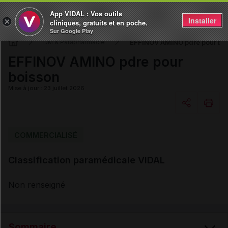
App VIDAL : Vos outils
Installer
×
cliniques, gratuits et en poche.
Sur Google Play
EFFINOV AMINO pdre pour bo
DM & Parapharmacie
EFFINOV AMINO pdre pour
boisson
Mise à jour : 23 juillet 2026
Copier l'url
COMMERCIALISÉ
Classification paramédicale VIDAL
Email
Non renseigné
Sommaire