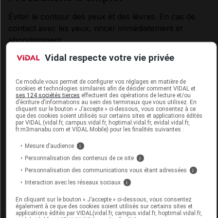
Éviter le contour des yeux et des lèvres. En cas de
contact avec les yeux, rincer immédiatement et
abondamment.
Vidal respecte votre vie privée
Données administratives
Ce module vous permet de configurer vos réglages en matière de
cookies et technologies similaires afin de décider comment VIDAL et
ses 124 sociétés tierces
effectuent des opérations de lecture et/ou
EFFACLAR LA ROCHE POSAY Masque
d’écriture d’informations au sein des terminaux que vous utilisez. En
sébo-régulateur T/100ml
cliquant sur le bouton « J’accepte » ci-dessous, vous consentez à ce
que des cookies soient utilisés sur certains sites et applications édités
par VIDAL (vidal.fr, campus.vidal.fr, hoptimal.vidal.fr, evidal.vidal.fr,
Commercialisé
fr.m3manabu.com et VIDAL Mobile) pour les finalités suivantes :
Mesure d’audience
i
Code EAN
3337875533317
Personnalisation des contenus de ce site
i
Labo. Distributeur
La Roche Posay
Personnalisation des communications vous étant adressées
i
Remboursement
NR
Interaction avec les réseaux sociaux
i
En cliquant sur le bouton « J’accepte » ci-dessous, vous consentez
également à ce que des cookies soient utilisés sur certains sites et
applications édités par VIDAL(vidal.fr, campus.vidal.fr, hoptimal.vidal.fr,