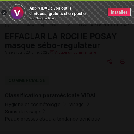
App VIDAL : Vos outils
Installer
×
cliniques, gratuits et en poche.
Sur Google Play
EFFACLAR LA ROCHE POSAY m
DM & Parapharmacie
EFFACLAR LA ROCHE POSAY
masque sébo-régulateur
Mise à jour : 23 juillet 2026
Ajouter un commentaire
Copier l'url
COMMERCIALISÉ
Classification paramédicale VIDAL
Email
Hygiène et cosmétologie
Visage
Soins du visage
Peaux grasses et/ou à tendance acnéique