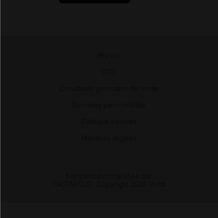
Presse
-
CGU
-
Conditions générales de vente
-
Données personnelles
-
Politique cookies
-
Mentions légales
Fréquentation certifiée par
l'ACPM/OJD
|
Copyright 2026 Vidal