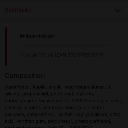
Sommaire
PRÉSENTATION
présentation
COMPOSITION
Tube de 100 ml (EAN 3337875533317).
PROPRIÉTÉS
composition
Aqua/water, kaolin, argilla, magnesium aluminum
UTILISATION
silicate, propanediol, panthenol, glycerin,
caprylic/capric triglyceride, CI 77891/titanium, dioxide,
MODE D'EMPLOI
cetearyl alcohol, zea mays starch/corn starch,
cellulose, ceteareth-20, lecithin, caprylyl glycol, citric
acid, xanthan gum, tocopherol, phenoxyethanol,
PRÉCAUTIONS D'EMPLOI
parfum/fragrance. Code FIL : B188052/1.