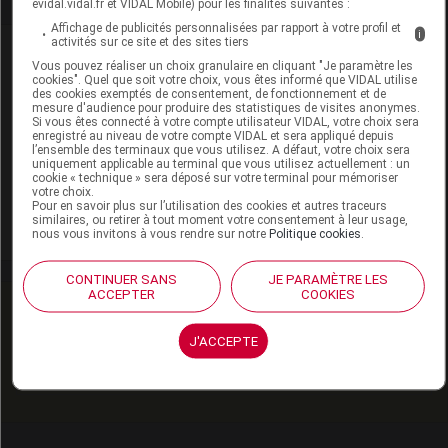
evidal.vidal.fr et VIDAL Mobile) pour les finalités suivantes :
Affichage de publicités personnalisées par rapport à votre profil et
i
activités sur ce site et des sites tiers
Laboratoire
Vous pouvez réaliser un choix granulaire en cliquant "Je paramètre les
cookies". Quel que soit votre choix, vous êtes informé que VIDAL utilise
des cookies exemptés de consentement, de fonctionnement et de
LA ROCHE-POSAY Laboratoire Dermatologique
mesure d'audience pour produire des statistiques de visites anonymes.
Si vous êtes connecté à votre compte utilisateur VIDAL, votre choix sera
BP 23. 86270 La Roche-Posay
enregistré au niveau de votre compte VIDAL et sera appliqué depuis
l’ensemble des terminaux que vous utilisez. A défaut, votre choix sera
Tél : 05 49 19 19 00
uniquement applicable au terminal que vous utilisez actuellement : un
cookie « technique » sera déposé sur votre terminal pour mémoriser
www.laroche-posay.fr
votre choix.
Pour en savoir plus sur l’utilisation des cookies et autres traceurs
similaires, ou retirer à tout moment votre consentement à leur usage,
Voir la fiche laboratoire
nous vous invitons à vous rendre sur notre
Politique cookies
.
CONTINUER SANS
JE PARAMÈTRE LES
ACCEPTER
COOKIES
Document utile
J'ACCEPTE