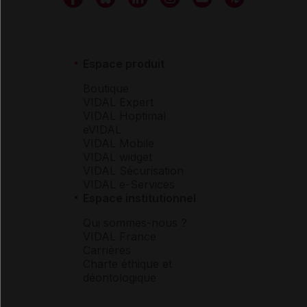
Espace produit
Boutique
VIDAL Expert
VIDAL Hoptimal
eVIDAL
VIDAL Mobile
VIDAL widget
VIDAL Sécurisation
VIDAL e-Services
Espace institutionnel
Qui sommes-nous ?
VIDAL France
Carrières
Charte éthique et
déontologique