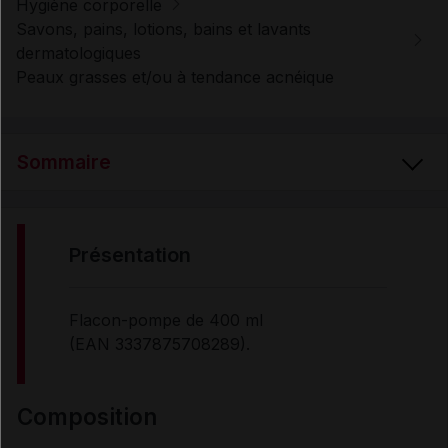
Hygiène corporelle
Savons, pains, lotions, bains et lavants
dermatologiques
Peaux grasses et/ou à tendance acnéique
Sommaire
PRÉSENTATION
présentation
COMPOSITION
Flacon-pompe de 400 ml
(EAN 3337875708289).
PROPRIÉTÉS
composition
UTILISATION