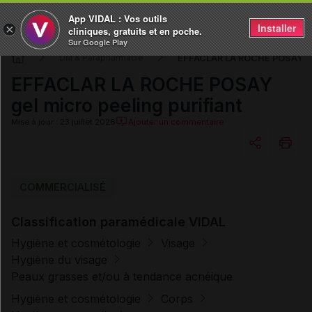
App VIDAL : Vos outils
Installer
×
cliniques, gratuits et en poche.
Sur Google Play
EFFACLAR LA ROCHE POSAY gel
DM & Parapharmacie
EFFACLAR LA ROCHE POSAY
gel micro peeling purifiant
Mise à jour : 23 juillet 2026
Ajouter un commentaire
Copier l'url
COMMERCIALISÉ
Classification paramédicale VIDAL
Email
Hygiène et cosmétologie
Visage
Hygiène du visage
Peaux grasses et/ou à tendance acnéique
Hygiène et cosmétologie
Corps