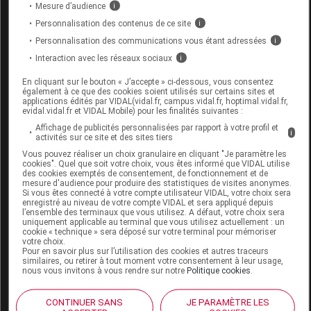
Mesure d’audience
i
Personnalisation des contenus de ce site
i
EFFACLAR LA ROCHE POSAY Gel micro
Personnalisation des communications vous étant adressées
i
peeling purifiant Eco recharge/400ml
Interaction avec les réseaux sociaux
i
Commercialisé
En cliquant sur le bouton « J’accepte » ci-dessous, vous consentez
également à ce que des cookies soient utilisés sur certains sites et
applications édités par VIDAL(vidal.fr, campus.vidal.fr, hoptimal.vidal.fr,
evidal.vidal.fr et VIDAL Mobile) pour les finalités suivantes :
Code EAN
3337875947435
Affichage de publicités personnalisées par rapport à votre profil et
i
Labo. Distributeur
La Roche Posay
activités sur ce site et des sites tiers
Remboursement
NR
Vous pouvez réaliser un choix granulaire en cliquant "Je paramètre les
cookies". Quel que soit votre choix, vous êtes informé que VIDAL utilise
des cookies exemptés de consentement, de fonctionnement et de
mesure d'audience pour produire des statistiques de visites anonymes.
Si vous êtes connecté à votre compte utilisateur VIDAL, votre choix sera
enregistré au niveau de votre compte VIDAL et sera appliqué depuis
l’ensemble des terminaux que vous utilisez. A défaut, votre choix sera
uniquement applicable au terminal que vous utilisez actuellement : un
EFFACLAR LA ROCHE POSAY Gel micro
cookie « technique » sera déposé sur votre terminal pour mémoriser
votre choix.
peeling purifiant Fl pompe/400ml
Pour en savoir plus sur l’utilisation des cookies et autres traceurs
similaires, ou retirer à tout moment votre consentement à leur usage,
nous vous invitons à vous rendre sur notre
Politique cookies
.
Commercialisé
CONTINUER SANS
JE PARAMÈTRE LES