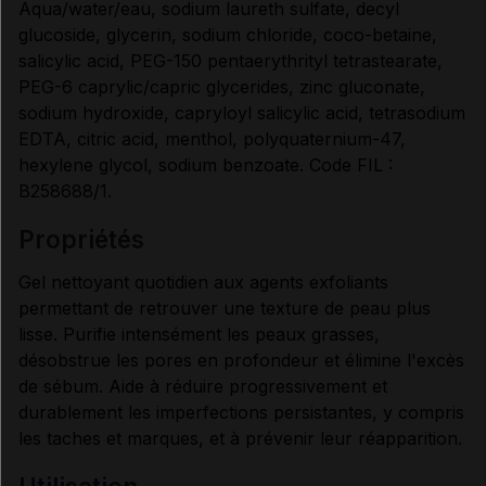
Aqua/water/eau, sodium laureth sulfate, decyl
glucoside, glycerin, sodium chloride, coco-betaine,
MODE D'EMPLOI
salicylic acid, PEG-150 pentaerythrityl tetrastearate,
PEG-6 caprylic/capric glycerides, zinc gluconate,
sodium hydroxide, capryloyl salicylic acid, tetrasodium
PRÉCAUTIONS D'EMPLOI
EDTA, citric acid, menthol, polyquaternium-47,
hexylene glycol, sodium benzoate. Code FIL :
B258688/1.
Données administratives
propriétés
Gel nettoyant quotidien aux agents exfoliants
permettant de retrouver une texture de peau plus
lisse. Purifie intensément les peaux grasses,
désobstrue les pores en profondeur et élimine l'excès
de sébum. Aide à réduire progressivement et
durablement les imperfections persistantes, y compris
les taches et marques, et à prévenir leur réapparition.