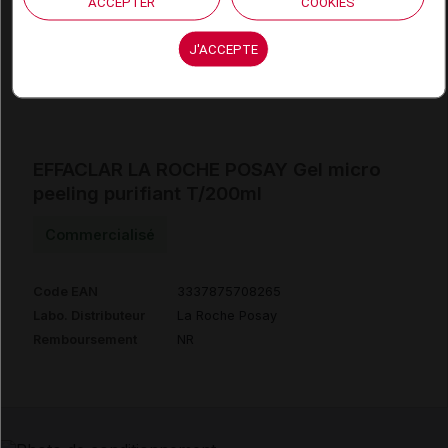
ACCEPTER
COOKIES
Code EAN
3337875708289
Labo. Distributeur
La Roche Posay
J'ACCEPTE
Remboursement
NR
EFFACLAR LA ROCHE POSAY Gel micro
peeling purifiant T/200ml
Commercialisé
Code EAN
3337875708265
Labo. Distributeur
La Roche Posay
Remboursement
NR