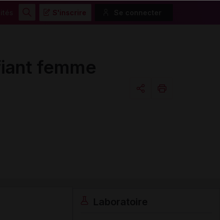
ités
S'inscrire
Se connecter
Rechercher
iant femme
Copier l'url
Email
Laboratoire