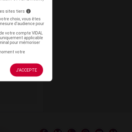
laisser agir
oigneusement et
es sites tiers
i
votre choix, vous êtes
mesure d'audience pour
u de votre compte VIDAL
a uniquement applicable
rminal pour mémoriser
ommercialisé
t moment votre
J'ACCEPTE