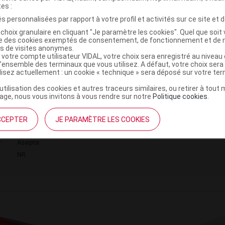
eveux mouillés. Masser le cuir chevelu et les cheveux puis 
tes :
r. Si besoin, procéder à un deuxième shampooing. Rincer s
s personnalisées par rapport à votre profil et activités sur ce site et d
eux.
choix granulaire en cliquant "Je paramètre les cookies". Quel que soit 
ise des cookies exemptés de consentement, de fonctionnement et de 
es de visites anonymes.
ministratives
 votre compte utilisateur VIDAL, votre choix sera enregistré au nivea
l’ensemble des terminaux que vous utilisez. A défaut, votre choix ser
ilisez actuellement : un cookie « technique » sera déposé sur votre te
EVEUX ANP 2+ Shampooing fortifiant femme
C
’utilisation des cookies et autres traceurs similaires, ou retirer à tou
ge, nous vous invitons à vous rendre sur notre
Politique cookies
.
CCEPTER
JE PARAMÈTRE LES COOKIES
3323030000329
r
Asepta
NR