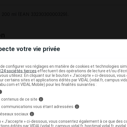
e 200 ml (EAN 3323030000329).
on
pecte votre vie privée
exe thio-lipidique breveté, D Panthénol, base lavante ultr
 et utilisation
e configurer vos réglages en matière de cookies et technologies simil
124 sociétés tierces
effectuent des opérations de lecture et/ou d’écr
més et tous types de cheveux.
ous utilisez. En cliquant sur le bouton « J’accepte » ci-dessous, vou
ur certains sites et applications édités par VIDAL (vidal.fr, campus.vidal.
+
abu.com et VIDAL Mobile) pour les finalités suivantes :
ortifiant Femme à l'ANP 2
d'Ecrinal nettoie en douceur l
hevelu. Il exerce une action stimulante sur la racine et fortifi
i
 contenus de ce site
i
est particulièrement préconisée dans le cas d'un traitement a
s communications vous étant adressées
i
 réseaux sociaux
i
mploi
on « J’accepte » ci-dessous, vous consentez également à ce que des co
tions édités par VIDAL(vidal.fr, campus.vidal.fr, hoptimal.vidal.fr, evidal.