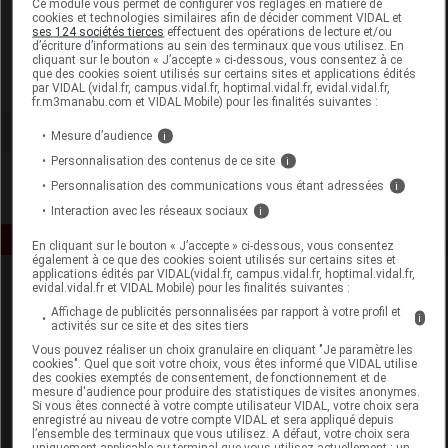
Ce module vous permet de configurer vos réglages en matière de
cookies et technologies similaires afin de décider comment VIDAL et
ses 124 sociétés tierces
effectuent des opérations de lecture et/ou
Eclaé
d’écriture d’informations au sein des terminaux que vous utilisez. En
cliquant sur le bouton « J’accepte » ci-dessous, vous consentez à ce
que des cookies soient utilisés sur certains sites et applications édités
Voir la fiche laboratoire
par VIDAL (vidal.fr, campus.vidal.fr, hoptimal.vidal.fr, evidal.vidal.fr,
fr.m3manabu.com et VIDAL Mobile) pour les finalités suivantes :
Mesure d’audience
i
Personnalisation des contenus de ce site
i
Personnalisation des communications vous étant adressées
i
Interaction avec les réseaux sociaux
i
En cliquant sur le bouton « J’accepte » ci-dessous, vous consentez
également à ce que des cookies soient utilisés sur certains sites et
applications édités par VIDAL(vidal.fr, campus.vidal.fr, hoptimal.vidal.fr,
evidal.vidal.fr et VIDAL Mobile) pour les finalités suivantes :
Affichage de publicités personnalisées par rapport à votre profil et
i
activités sur ce site et des sites tiers
Vous pouvez réaliser un choix granulaire en cliquant "Je paramètre les
cookies". Quel que soit votre choix, vous êtes informé que VIDAL utilise
des cookies exemptés de consentement, de fonctionnement et de
Espace produit
mesure d'audience pour produire des statistiques de visites anonymes.
Si vous êtes connecté à votre compte utilisateur VIDAL, votre choix sera
enregistré au niveau de votre compte VIDAL et sera appliqué depuis
Boutique
l’ensemble des terminaux que vous utilisez. A défaut, votre choix sera
VIDAL Expert
uniquement applicable au terminal que vous utilisez actuellement : un