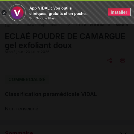
App VIDAL : Vos outils
Installer
×
cliniques, gratuits et en poche.
Sur Google Play
ECLAÉ POUDRE DE CAMARGUE g
DM & Parapharmacie
ECLAÉ POUDRE DE CAMARGUE
gel exfoliant doux
Mise à jour : 23 juillet 2026
Copier l'url
COMMERCIALISÉ
Classification paramédicale VIDAL
Email
Non renseigné
Sommaire