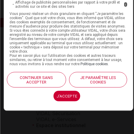
Affichage de publicités personnalisées par rapport à votre profil et
i
activités sur ce site et des sites tiers
Vous pouvez réaliser un choix granulaire en cliquant "Je paramètre les
cookies". Quel que soit votre choix, vous êtes informé que VIDAL utilise
des cookies exemptés de consentement, de fonctionnement et de
mesure d'audience pour produire des statistiques de visites anonymes.
Si vous êtes connecté à votre compte utilisateur VIDAL, votre choix sera
enregistré au niveau de votre compte VIDAL et sera appliqué depuis
l’ensemble des terminaux que vous utilisez. A défaut, votre choix sera
uniquement applicable au terminal que vous utilisez actuellement : un
cookie « technique » sera déposé sur votre terminal pour mémoriser
votre choix.
Pour en savoir plus sur l’utilisation des cookies et autres traceurs
similaires, ou retirer à tout moment votre consentement à leur usage,
nous vous invitons à vous rendre sur notre
Politique cookies
.
Espace produit
Boutique
CONTINUER SANS
JE PARAMÈTRE LES
ACCEPTER
COOKIES
VIDAL Expert
VIDAL Hoptimal
eVIDAL
J'ACCEPTE
VIDAL Mobile
VIDAL widget
VIDAL Sécurisation
VIDAL e-Services
Espace institutionnel