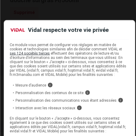
douche surgras Fl/500ml
Supprimé
Vidal respecte votre vie privée
Code EAN
3517360012866
Labo. Distributeur
Natescience
Remboursement
NR
Ce module vous permet de configurer vos réglages en matière de
cookies et technologies similaires afin de décider comment VIDAL et
ses 124 sociétés tierces
effectuent des opérations de lecture et/ou
d’écriture d’informations au sein des terminaux que vous utilisez. En
cliquant sur le bouton « J’accepte » ci-dessous, vous consentez à ce
que des cookies soient utilisés sur certains sites et applications édités
par VIDAL (vidal.fr, campus.vidal.fr, hoptimal.vidal.fr, evidal.vidal.fr,
fr.m3manabu.com et VIDAL Mobile) pour les finalités suivantes :
Laboratoire
Mesure d’audience
i
Personnalisation des contenus de ce site
i
Natescience
Personnalisation des communications vous étant adressées
i
Interaction avec les réseaux sociaux
i
Voir la fiche laboratoire
En cliquant sur le bouton « J’accepte » ci-dessous, vous consentez
également à ce que des cookies soient utilisés sur certains sites et
applications édités par VIDAL(vidal.fr, campus.vidal.fr, hoptimal.vidal.fr,
evidal.vidal.fr et VIDAL Mobile) pour les finalités suivantes :