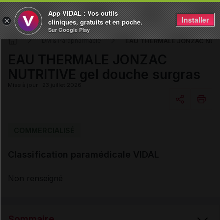
App VIDAL : Vos outils
Installer
×
cliniques, gratuits et en poche.
Sur Google Play
EAU THERMALE JONZAC NUTRI
DM & Parapharmacie
EAU THERMALE JONZAC
NUTRITIVE gel douche surgras
Mise à jour : 23 juillet 2026
Copier l'url
COMMERCIALISÉ
Classification paramédicale VIDAL
Email
Non renseigné
Sommaire