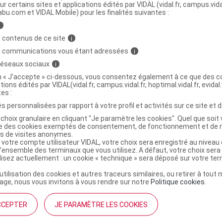
ur certains sites et applications édités par VIDAL (vidal.fr, campus.vidal.
abu.com et VIDAL Mobile) pour les finalités suivantes :
LE JONZAC Déodorant fraîcheur 24h Roll-
C
i
 contenus de ce site
i
s communications vous étant adressées
i
 réseaux sociaux
i
8130676
on « J’accepte » ci-dessous, vous consentez également à ce que des co
3517360011340
tions édités par VIDAL(vidal.fr, campus.vidal.fr, hoptimal.vidal.fr, evidal.
r
Natescience
tes :
NR
s personnalisées par rapport à votre profil et activités sur ce site et d
choix granulaire en cliquant "Je paramètre les cookies". Quel que soit 
ise des cookies exemptés de consentement, de fonctionnement et de 
es de visites anonymes.
 votre compte utilisateur VIDAL, votre choix sera enregistré au nivea
l’ensemble des terminaux que vous utilisez. A défaut, votre choix ser
ilisez actuellement : un cookie « technique » sera déposé sur votre te
’utilisation des cookies et autres traceurs similaires, ou retirer à tou
ge, nous vous invitons à vous rendre sur notre
Politique cookies
.
CCEPTER
JE PARAMÈTRE LES COOKIES