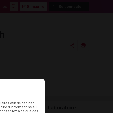
ités
S'inscrire
Se connecter
Rechercher
h
Copier l'url
Email
aires afin de décider
Laboratoire
iture d’informations au
s consentez à ce que des