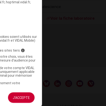
fr, hoptimal.vidal.fr,
Natescience
ommercialisé
Voir la fiche laboratoire
okies soient utilisés sur
vidal.fr et VIDAL Mobile)
es sites tiers
i
votre choix, vous êtes
mesure d'audience pour
u de votre compte VIDAL
a uniquement applicable
rminal pour mémoriser
t moment votre
J'ACCEPTE