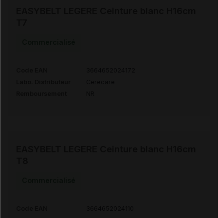
EASYBELT LEGERE Ceinture blanc H16cm
T7
Commercialisé
Code EAN
3664652024172
Labo. Distributeur
Cerecare
Remboursement
NR
EASYBELT LEGERE Ceinture blanc H16cm
T8
Commercialisé
Code EAN
3664652024110