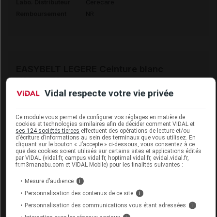
Labo. Distributeur
Cerecare
Remboursement
NR
EASYBELT LEGERE Ceinture blanc
H26cm T1
Vidal respecte votre vie privée
Commercialisé
Ce module vous permet de configurer vos réglages en matière de
cookies et technologies similaires afin de décider comment VIDAL et
Code EAN
3664652024516
ses 124 sociétés tierces
effectuent des opérations de lecture et/ou
d’écriture d’informations au sein des terminaux que vous utilisez. En
Labo. Distributeur
Cerecare
cliquant sur le bouton « J’accepte » ci-dessous, vous consentez à ce
que des cookies soient utilisés sur certains sites et applications édités
Remboursement
NR
par VIDAL (vidal.fr, campus.vidal.fr, hoptimal.vidal.fr, evidal.vidal.fr,
fr.m3manabu.com et VIDAL Mobile) pour les finalités suivantes :
Mesure d’audience
i
Personnalisation des contenus de ce site
i
EASYBELT LEGERE Ceinture blanc
Personnalisation des communications vous étant adressées
i