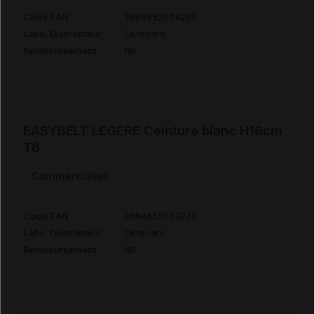
Code EAN
3664652024295
Labo. Distributeur
Cerecare
Remboursement
NR
EASYBELT LEGERE Ceinture blanc H16cm
T6
Commercialisé
Code EAN
3664652024233
Labo. Distributeur
Cerecare
Remboursement
NR