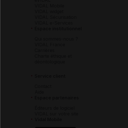
VIDAL Mobile
VIDAL widget
VIDAL Sécurisation
VIDAL e-Services
Espace institutionnel
Qui sommes-nous ?
VIDAL France
Carrières
Charte éthique et
déontologique
Service client
Contact
Aide
Espace partenaires
Éditeurs de logiciel
VIDAL sur votre site
Vidal Mobile