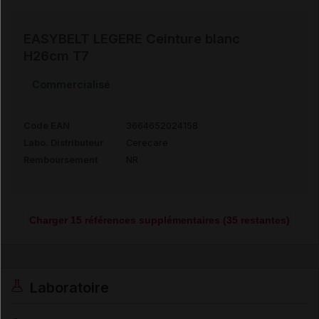
EASYBELT LEGERE Ceinture blanc
H26cm T7
Commercialisé
Code EAN
3664652024158
Labo. Distributeur
Cerecare
Remboursement
NR
Charger 15 références supplémentaires (35 restantes)
Laboratoire