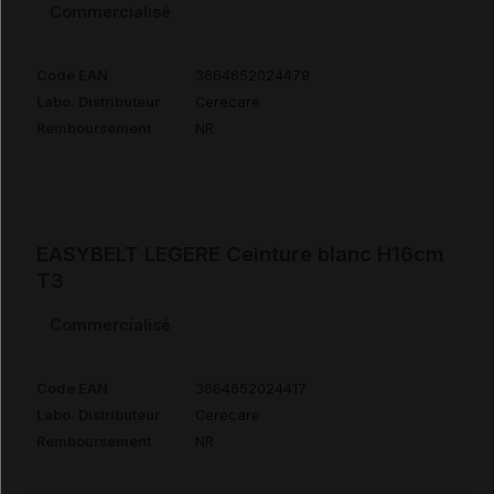
Commercialisé
Code EAN
3664652024479
Labo. Distributeur
Cerecare
Remboursement
NR
EASYBELT LEGERE Ceinture blanc H16cm
T3
Commercialisé
Code EAN
3664652024417
Labo. Distributeur
Cerecare
Remboursement
NR