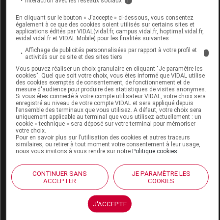
H26cm T2
Interaction avec les réseaux sociaux
i
En cliquant sur le bouton « J’accepte » ci-dessous, vous consentez
Commercialisé
également à ce que des cookies soient utilisés sur certains sites et
applications édités par VIDAL(vidal.fr, campus.vidal.fr, hoptimal.vidal.fr,
evidal.vidal.fr et VIDAL Mobile) pour les finalités suivantes :
Code EAN
3664652024455
Affichage de publicités personnalisées par rapport à votre profil et
i
activités sur ce site et des sites tiers
Labo. Distributeur
Cerecare
Vous pouvez réaliser un choix granulaire en cliquant "Je paramètre les
Remboursement
NR
cookies". Quel que soit votre choix, vous êtes informé que VIDAL utilise
des cookies exemptés de consentement, de fonctionnement et de
mesure d'audience pour produire des statistiques de visites anonymes.
Si vous êtes connecté à votre compte utilisateur VIDAL, votre choix sera
enregistré au niveau de votre compte VIDAL et sera appliqué depuis
l’ensemble des terminaux que vous utilisez. A défaut, votre choix sera
uniquement applicable au terminal que vous utilisez actuellement : un
cookie « technique » sera déposé sur votre terminal pour mémoriser
EASYBELT LEGERE Ceinture blanc
votre choix.
Pour en savoir plus sur l’utilisation des cookies et autres traceurs
H26cm T3
similaires, ou retirer à tout moment votre consentement à leur usage,
nous vous invitons à vous rendre sur notre
Politique cookies
.
Commercialisé
CONTINUER SANS
JE PARAMÈTRE LES
ACCEPTER
COOKIES
Code EAN
3664652024394
Labo. Distributeur
Cerecare
J'ACCEPTE
Remboursement
NR