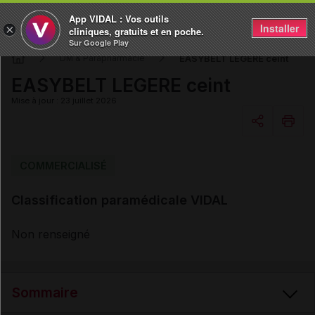
App VIDAL : Vos outils
Installer
×
cliniques, gratuits et en poche.
Sur Google Play
EASYBELT LEGERE ceint
DM & Parapharmacie
EASYBELT LEGERE ceint
Mise à jour : 23 juillet 2026
Copier l'url
COMMERCIALISÉ
Classification paramédicale VIDAL
Email
Non renseigné
Sommaire