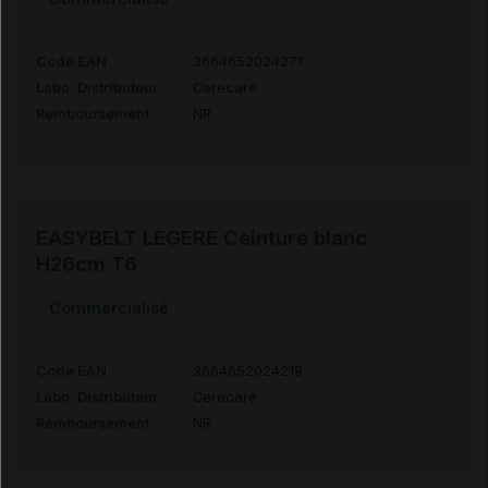
Code EAN
3664652024271
Labo. Distributeur
Cerecare
Remboursement
NR
EASYBELT LEGERE Ceinture blanc
H26cm T6
Commercialisé
Code EAN
3664652024219
Labo. Distributeur
Cerecare
Remboursement
NR