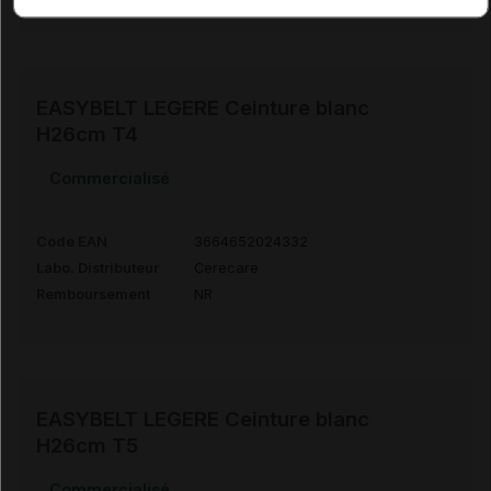
EASYBELT LEGERE Ceinture blanc
H26cm T4
Commercialisé
Code EAN
3664652024332
Labo. Distributeur
Cerecare
Remboursement
NR
EASYBELT LEGERE Ceinture blanc
H26cm T5
Commercialisé