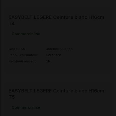
EASYBELT LEGERE Ceinture blanc H16cm
T4
Commercialisé
Code EAN
3664652024356
Labo. Distributeur
Cerecare
Remboursement
NR
EASYBELT LEGERE Ceinture blanc H16cm
T5
Commercialisé