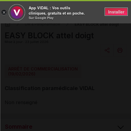
App VIDAL : Vos outils
Installer
×
cliniques, gratuits et en poche.
Sur Google Play
EASY BLOCK attel doigt
DM & Parapharmacie
EASY BLOCK attel doigt
Mise à jour : 23 juillet 2026
Copier l'url
ARRÊT DE COMMERCIALISATION
(19/02/2026)
Email
Classification paramédicale VIDAL
Non renseigné
Sommaire