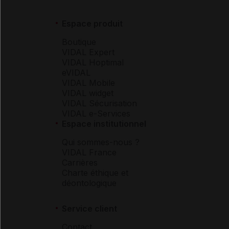
Espace produit
Boutique
VIDAL Expert
VIDAL Hoptimal
eVIDAL
VIDAL Mobile
VIDAL widget
VIDAL Sécurisation
VIDAL e-Services
Espace institutionnel
Qui sommes-nous ?
VIDAL France
Carrières
Charte éthique et
déontologique
Service client
Contact