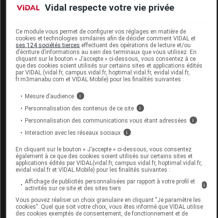
EASY BLOCK Att doigt TXL
Vidal respecte votre vie privée
Supprimé
Ce module vous permet de configurer vos réglages en matière de
cookies et technologies similaires afin de décider comment VIDAL et
ses 124 sociétés tierces
effectuent des opérations de lecture et/ou
d’écriture d’informations au sein des terminaux que vous utilisez. En
Code EAN
3664617500536
cliquant sur le bouton « J’accepte » ci-dessous, vous consentez à ce
Labo. Distributeur
MediSport
que des cookies soient utilisés sur certains sites et applications édités
par VIDAL (vidal.fr, campus.vidal.fr, hoptimal.vidal.fr, evidal.vidal.fr,
Remboursement
NR
fr.m3manabu.com et VIDAL Mobile) pour les finalités suivantes :
Mesure d’audience
i
Personnalisation des contenus de ce site
i
Personnalisation des communications vous étant adressées
i
EASY BLOCK Att doigt pédiatrique
Interaction avec les réseaux sociaux
i
En cliquant sur le bouton « J’accepte » ci-dessous, vous consentez
Supprimé
également à ce que des cookies soient utilisés sur certains sites et
applications édités par VIDAL(vidal.fr, campus.vidal.fr, hoptimal.vidal.fr,
evidal.vidal.fr et VIDAL Mobile) pour les finalités suivantes :
Code EAN
3664617500505
Affichage de publicités personnalisées par rapport à votre profil et
i
activités sur ce site et des sites tiers
Labo. Distributeur
MediSport
Vous pouvez réaliser un choix granulaire en cliquant "Je paramètre les
Remboursement
NR
cookies". Quel que soit votre choix, vous êtes informé que VIDAL utilise
des cookies exemptés de consentement, de fonctionnement et de