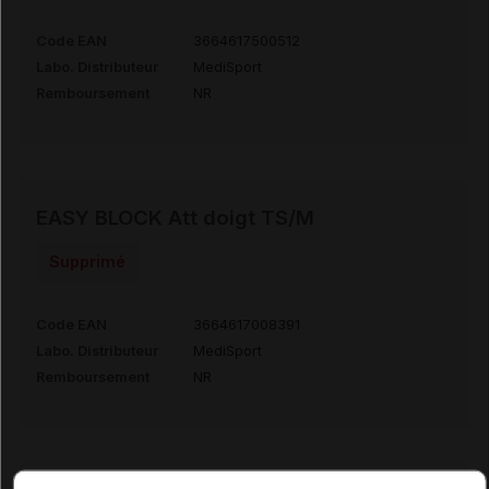
Code EAN
3664617500512
Labo. Distributeur
MediSport
Remboursement
NR
EASY BLOCK Att doigt TS/M
Supprimé
Code EAN
3664617008391
Labo. Distributeur
MediSport
Remboursement
NR