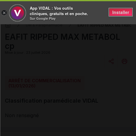
App VIDAL : Vos outils
Installer
×
cliniques, gratuits et en poche.
Sur Google Play
EAFIT RIPPED MAX METABOL 
DM & Parapharmacie
EAFIT RIPPED MAX METABOL
cp
Mise à jour : 23 juillet 2026
Copier l'url
ARRÊT DE COMMERCIALISATION
(13/01/2026)
Email
Classification paramédicale VIDAL
Non renseigné