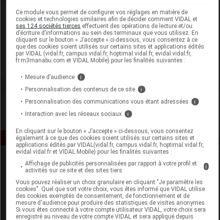
Ce module vous permet de configurer vos réglages en matière de
Laboratoire
cookies et technologies similaires afin de décider comment VIDAL et
ses 124 sociétés tierces
effectuent des opérations de lecture et/ou
d’écriture d’informations au sein des terminaux que vous utilisez. En
EA Pharma Equilibre Attitude
cliquant sur le bouton « J’accepte » ci-dessous, vous consentez à ce
que des cookies soient utilisés sur certains sites et applications édités
par VIDAL (vidal.fr, campus.vidal.fr, hoptimal.vidal.fr, evidal.vidal.fr,
fr.m3manabu.com et VIDAL Mobile) pour les finalités suivantes :
Voir la fiche laboratoire
Mesure d’audience
i
Personnalisation des contenus de ce site
i
Personnalisation des communications vous étant adressées
i
Interaction avec les réseaux sociaux
i
En cliquant sur le bouton « J’accepte » ci-dessous, vous consentez
également à ce que des cookies soient utilisés sur certains sites et
applications édités par VIDAL(vidal.fr, campus.vidal.fr, hoptimal.vidal.fr,
evidal.vidal.fr et VIDAL Mobile) pour les finalités suivantes :
Affichage de publicités personnalisées par rapport à votre profil et
i
activités sur ce site et des sites tiers
Vous pouvez réaliser un choix granulaire en cliquant "Je paramètre les
cookies". Quel que soit votre choix, vous êtes informé que VIDAL utilise
des cookies exemptés de consentement, de fonctionnement et de
mesure d'audience pour produire des statistiques de visites anonymes.
Espace produit
Si vous êtes connecté à votre compte utilisateur VIDAL, votre choix sera
enregistré au niveau de votre compte VIDAL et sera appliqué depuis