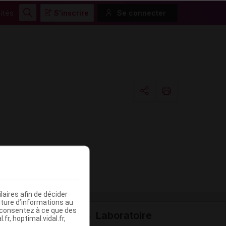
ités
S'inscrire
Se connecter
Rechercher
Copier l'url
Email
aires afin de décider
iture d’informations au
s consentez à ce que des
Laboratoire
fr, hoptimal.vidal.fr,