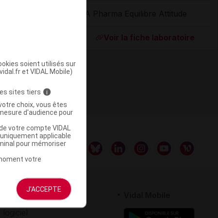
EA Pharma Equilibre Attitude
ommercialisé
Voir la fiche laboratoire
okies soient utilisés sur
vidal.fr et VIDAL Mobile)
es sites tiers
i
votre choix, vous êtes
mesure d'audience pour
u de votre compte VIDAL
a uniquement applicable
rminal pour mémoriser
t moment votre
J'ACCEPTE
rtenaires
Vidal Mobile
 logiciel