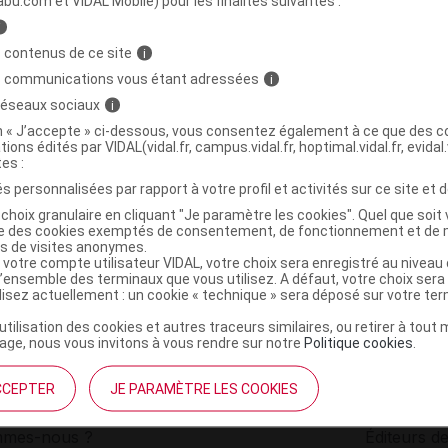
abu.com et VIDAL Mobile) pour les finalités suivantes :
i
WHEY Pdr pour boisson fraise Pot/750g
C
 contenus de ce site
i
s communications vous étant adressées
i
 réseaux sociaux
i
3518681009580
on « J’accepte » ci-dessous, vous consentez également à ce que des co
r
EA Pharma Equilibre Attitude
tions édités par VIDAL(vidal.fr, campus.vidal.fr, hoptimal.vidal.fr, evidal.
NR
tes :
s personnalisées par rapport à votre profil et activités sur ce site et d
choix granulaire en cliquant "Je paramètre les cookies". Quel que soit 
ise des cookies exemptés de consentement, de fonctionnement et de 
es de visites anonymes.
 votre compte utilisateur VIDAL, votre choix sera enregistré au nivea
l’ensemble des terminaux que vous utilisez. A défaut, votre choix ser
ilisez actuellement : un cookie « technique » sera déposé sur votre te
’utilisation des cookies et autres traceurs similaires, ou retirer à tou
ge, nous vous invitons à vous rendre sur notre
Politique cookies
.
CCEPTER
JE PARAMÈTRE LES COOKIES
institutionnel
Espace pa
mmes-nous ?
Éditeurs de