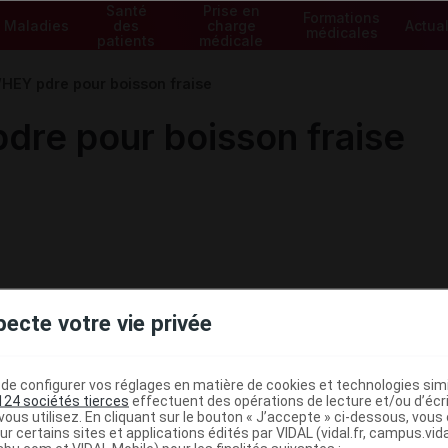
Santé
Prise en
Formations
Maladies
des
charge
Actual
médicales
patients
médicale
HEY pdre pour boisson fraise
re pour boisson fraise
pecte votre vie privée
e configurer vos réglages en matière de cookies et technologies simil
124 sociétés tierces
effectuent des opérations de lecture et/ou d’écr
ous utilisez. En cliquant sur le bouton « J’accepte » ci-dessous, vou
ministratives
ur certains sites et applications édités par VIDAL (vidal.fr, campus.vidal.