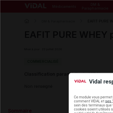
DM &
Médicaments
Parapharmacie
EAFIT PURE W
DM & Parapharmacie
EAFIT PURE WHEY pd
Mise à jour : 23 juillet 2026
COMMERCIALISÉ
Classification paramédicale VIDAL
Vidal res
Non renseigné
Ce module vous permet d
comment VIDAL et
ses 
sein des terminaux que v
Données ad
cookies soient utilisés s
Sommaire