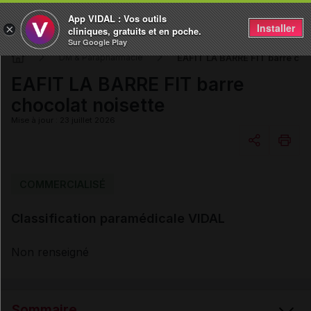
App VIDAL : Vos outils
Installer
×
cliniques, gratuits et en poche.
Sur Google Play
EAFIT LA BARRE FIT barre choc
DM & Parapharmacie
EAFIT LA BARRE FIT barre
chocolat noisette
Mise à jour : 23 juillet 2026
Copier l'url
COMMERCIALISÉ
Classification paramédicale VIDAL
Email
Non renseigné
Sommaire