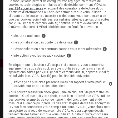
Ce module vous permet de configurer vos réglages en matière de
cookies et technologies similaires afin de décider comment VIDAL et
ses 124 sociétés tierces
effectuent des opérations de lecture et/ou
EA Pharma Equilibre Attitude
d’écriture d’informations au sein des terminaux que vous utilisez. En
cliquant sur le bouton « J’accepte » ci-dessous, vous consentez à ce
que des cookies soient utilisés sur certains sites et applications édités
Voir la fiche laboratoire
par VIDAL (vidal.fr, campus.vidal.fr, hoptimal.vidal.fr, evidal.vidal.fr,
fr.m3manabu.com et VIDAL Mobile) pour les finalités suivantes :
Mesure d’audience
i
Personnalisation des contenus de ce site
i
Personnalisation des communications vous étant adressées
i
Interaction avec les réseaux sociaux
i
En cliquant sur le bouton « J’accepte » ci-dessous, vous consentez
également à ce que des cookies soient utilisés sur certains sites et
applications édités par VIDAL(vidal.fr, campus.vidal.fr, hoptimal.vidal.fr,
evidal.vidal.fr et VIDAL Mobile) pour les finalités suivantes :
Affichage de publicités personnalisées par rapport à votre profil et
i
activités sur ce site et des sites tiers
Vous pouvez réaliser un choix granulaire en cliquant "Je paramètre les
cookies". Quel que soit votre choix, vous êtes informé que VIDAL utilise
des cookies exemptés de consentement, de fonctionnement et de
Espace produit
mesure d'audience pour produire des statistiques de visites anonymes.
Si vous êtes connecté à votre compte utilisateur VIDAL, votre choix sera
enregistré au niveau de votre compte VIDAL et sera appliqué depuis
Boutique
l’ensemble des terminaux que vous utilisez. A défaut, votre choix sera
VIDAL Expert
uniquement applicable au terminal que vous utilisez actuellement : un