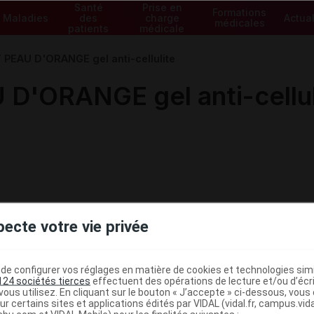
Santé
Prise en
Formations
Maladies
des
charge
Actual
médicales
patients
médicale
 PEAU D'ORANGE gel anti-cellulite
D'ORANGE gel anti-cellul
pecte votre vie privée
e configurer vos réglages en matière de cookies et technologies simil
124 sociétés tierces
effectuent des opérations de lecture et/ou d’écr
ous utilisez. En cliquant sur le bouton « J’accepte » ci-dessous, vou
ministratives
ur certains sites et applications édités par VIDAL (vidal.fr, campus.vidal.