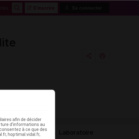
ités
S'inscrire
Se connecter
Rechercher
ite
Copier l'url
Email
aires afin de décider
iture d’informations au
s consentez à ce que des
Laboratoire
fr, hoptimal.vidal.fr,