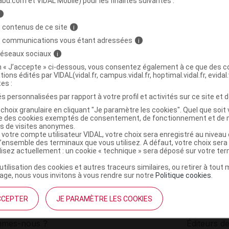
abu.com et VIDAL Mobile) pour les finalités suivantes :
i
T PEAU D'ORANGE Gel anti-cellulite T/200ml
C
 contenus de ce site
i
s communications vous étant adressées
i
 réseaux sociaux
i
3518681009498
on « J’accepte » ci-dessous, vous consentez également à ce que des co
r
EA Pharma Equilibre Attitude
tions édités par VIDAL(vidal.fr, campus.vidal.fr, hoptimal.vidal.fr, evidal.
NR
tes :
s personnalisées par rapport à votre profil et activités sur ce site et d
choix granulaire en cliquant "Je paramètre les cookies". Quel que soit 
ise des cookies exemptés de consentement, de fonctionnement et de 
es de visites anonymes.
 votre compte utilisateur VIDAL, votre choix sera enregistré au nivea
l’ensemble des terminaux que vous utilisez. A défaut, votre choix ser
ilisez actuellement : un cookie « technique » sera déposé sur votre te
’utilisation des cookies et autres traceurs similaires, ou retirer à tou
ge, nous vous invitons à vous rendre sur notre
Politique cookies
.
CCEPTER
JE PARAMÈTRE LES COOKIES
institutionnel
Espace pa
mmes-nous ?
Éditeurs de