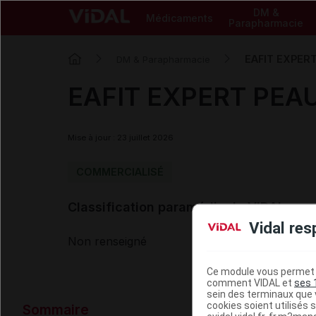
DM &
Médicaments
Parapharmacie
EAFIT EXPERT
DM & Parapharmacie
EAFIT EXPERT PEAU 
Mise à jour : 23 juillet 2026
COMMERCIALISÉ
Classification paramédicale VIDAL
Vidal res
Non renseigné
Ce module vous permet d
comment VIDAL et
ses 
sein des terminaux que v
Données ad
cookies soient utilisés s
Sommaire