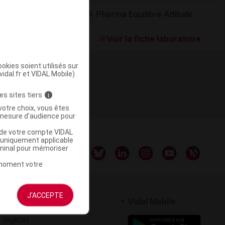
EA Pharma Equilibre Attitude
ommercialisé
Voir la fiche laboratoire
okies soient utilisés sur
vidal.fr et VIDAL Mobile)
es sites tiers
i
votre choix, vous êtes
mesure d'audience pour
u de votre compte VIDAL
a uniquement applicable
rminal pour mémoriser
t moment votre
J'ACCEPTE
rtenaires
Vidal Mobile
 logiciel