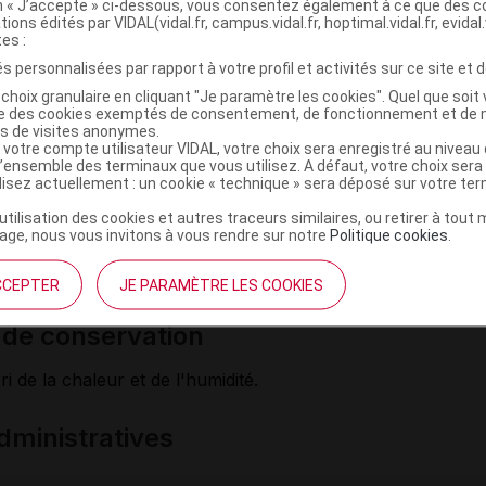
on « J’accepte » ci-dessous, vous consentez également à ce que des co
plémentation recommandée est de 60 jours.
tions édités par VIDAL(vidal.fr, campus.vidal.fr, hoptimal.vidal.fr, evidal.
tes :
dications
s personnalisées par rapport à votre profil et activités sur ce site et d
choix granulaire en cliquant "Je paramètre les cookies". Quel que soit 
t pas aux enfants en bas âge.
ise des cookies exemptés de consentement, de fonctionnement et de 
es de visites anonymes.
iser en cas d'ulcères gastriques ou duodénaux, ou de calculs
 votre compte utilisateur VIDAL, votre choix sera enregistré au nivea
l’ensemble des terminaux que vous utilisez. A défaut, votre choix ser
ns d'emploi
ilisez actuellement : un cookie « technique » sera déposé sur votre te
’utilisation des cookies et autres traceurs similaires, ou retirer à tou
 la dose journalière recommandée. Les compléments alimen
ge, nous vous invitons à vous rendre sur notre
Politique cookies
.
ns le cadre d'un mode de vie sain et ne doivent pas être util
égime alimentaire varié et équilibré. Tenir hors de portée de
CCEPTER
JE PARAMÈTRE LES COOKIES
s de conservation
i de la chaleur et de l'humidité.
ministratives