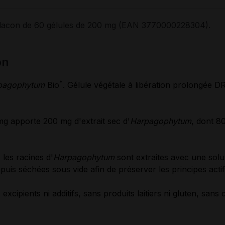
lacon de 60 gélules de 200 mg (EAN 3770000228304).
on
*
pagophytum
Bio
. Gélule végétale à libération prolongée 
mg apporte 200 mg d'extrait sec d'
Harpagophytum
, dont 8
 les racines d'
Harpagophytum
sont extraites avec une solu
puis séchées sous vide afin de préserver les principes actif
cipients ni additifs, sans produits laitiers ni gluten, sans 