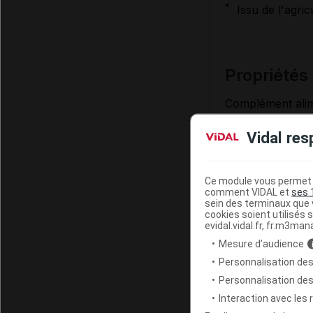
*
Issu de l'agricu
propriétés
Complément alim
normalisé à 40 
Vidal res
L'
Harpagophytu
aide à soutenir la
L'
Harpagophytu
Ce module vous permet d
comment VIDAL et
ses 
sein des terminaux que v
*
Allégations sa
cookies soient utilisés s
evidal.vidal.fr, fr.m3man
Mesure d’audience
Personnalisation des
conseils d
Personnalisation de
Interaction avec les
1 gélule par jou