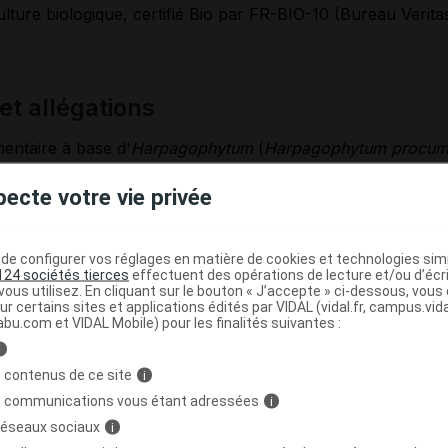
lture biologique, certifié Bio par FR-BIO-10 (Bureau Veritas
 et allégations
entaire à base d'
Harpagophytum
(
Harpagophytum procum
% en harpagosides.
pecte votre vie privée
m,
aussi appelé « griffe du diable », est une plante médicinal
*
 mobilité et la flexibilité des articulations (ID 13-1 - 3943
).
m
contribue aussi à un confort digestif optimal (ID 13-1 - 2
e configurer vos réglages en matière de cookies et technologies simil
124 sociétés tierces
effectuent des opérations de lecture et/ou d’écr
ous utilisez. En cliquant sur le bouton « J’accepte » ci-dessous, vou
nté EFSA.
ur certains sites et applications édités par VIDAL (vidal.fr, campus.vidal.
abu.com et VIDAL Mobile) pour les finalités suivantes :
i
 contenus de ce site
i
'utilisation
s communications vous étant adressées
i
 réseaux sociaux
i
r, à prendre avec un verre d'eau.