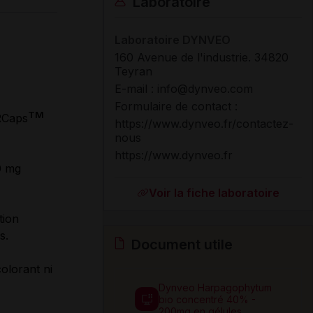
Laboratoire
Laboratoire DYNVEO
160 Avenue de l'industrie. 34820
Teyran
E-mail : info@dynveo.com
Formulaire de contact :
TM
DRCaps
https://www.dynveo.fr/contactez-
nous
https://www.dynveo.fr
0 mg
Voir la fiche laboratoire
tion
s.
Document utile
colorant ni
Dynveo Harpagophytum
bio concentré 40% -
200mg en gélules