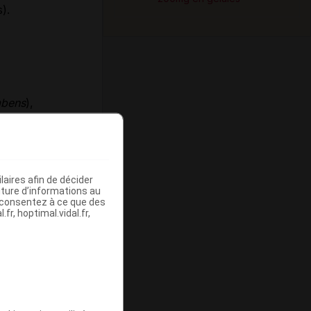
).
bens
),
e africaine qui
*
264
).
aires afin de décider
iture d’informations au
s consentez à ce que des
fr, hoptimal.vidal.fr,