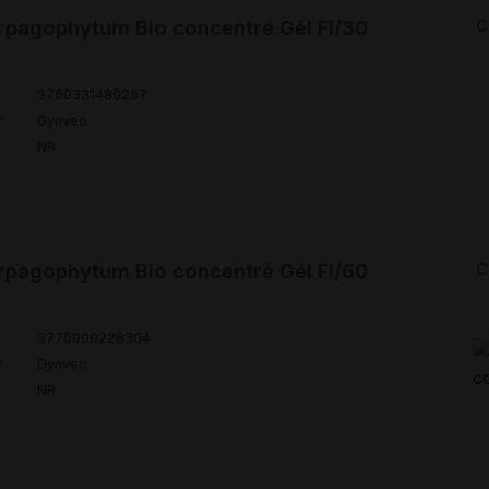
pagophytum Bio concentré Gél Fl/30
C
3760331480267
r
Dynveo
NR
pagophytum Bio concentré Gél Fl/60
C
3770000228304
r
Dynveo
NR