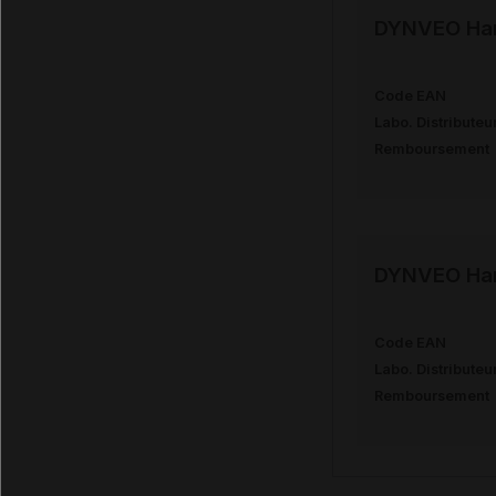
DYNVEO Har
Code EAN
Labo. Distributeu
Remboursement
DYNVEO Har
Code EAN
Labo. Distributeu
Remboursement