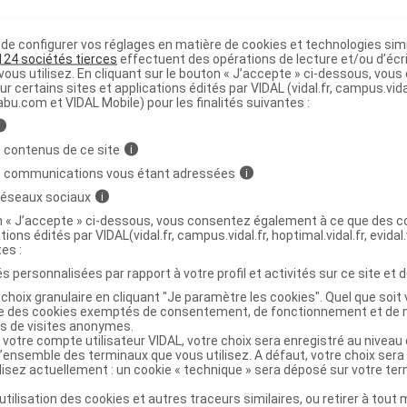
e configurer vos réglages en matière de cookies et technologies simil
atine monohydrate Creapure Pdr Fl/1kg
C
124 sociétés tierces
effectuent des opérations de lecture et/ou d’écr
ous utilisez. En cliquant sur le bouton « J’accepte » ci-dessous, vou
ur certains sites et applications édités par VIDAL (vidal.fr, campus.vidal.
abu.com et VIDAL Mobile) pour les finalités suivantes :
3760331480250
r
Dynveo
i
NR
 contenus de ce site
i
s communications vous étant adressées
i
 réseaux sociaux
i
on « J’accepte » ci-dessous, vous consentez également à ce que des co
tions édités par VIDAL(vidal.fr, campus.vidal.fr, hoptimal.vidal.fr, evidal.
atine monohydrate Creapure Pdr Fl/250g
C
tes :
s personnalisées par rapport à votre profil et activités sur ce site et d
choix granulaire en cliquant "Je paramètre les cookies". Quel que soit 
3760331480243
ise des cookies exemptés de consentement, de fonctionnement et de 
es de visites anonymes.
r
Dynveo
 votre compte utilisateur VIDAL, votre choix sera enregistré au nivea
NR
l’ensemble des terminaux que vous utilisez. A défaut, votre choix ser
ilisez actuellement : un cookie « technique » sera déposé sur votre te
’utilisation des cookies et autres traceurs similaires, ou retirer à tou