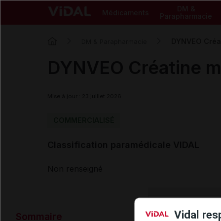
DM &
Médicaments
Parapharmacie
DYNVEO Créat
DM & Parapharmacie
DYNVEO Créatine m
Mise à jour : 23 juillet 2026
COMMERCIALISÉ
Classification paramédicale VIDAL
Non renseigné
Données ad
Vidal res
Sommaire