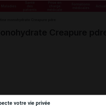
Santé
Prise en
Formations
Maladies
des
charge
Actual
médicales
patients
médicale
ine monohydrate Creapure pdre
onohydrate Creapure pdr
ministratives
pecte votre vie privée