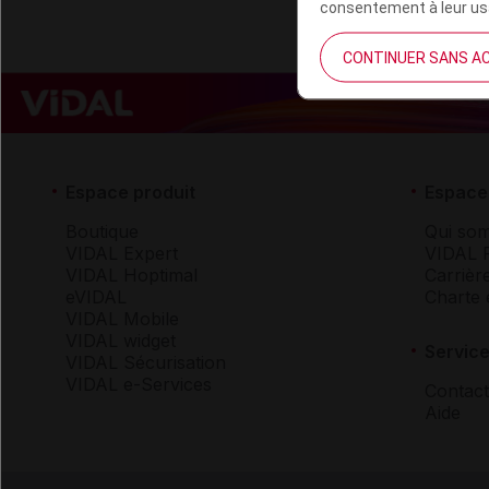
consentement à leur usa
CONTINUER SANS A
Espace produit
Espace 
Boutique
Qui so
VIDAL Expert
VIDAL 
VIDAL Hoptimal
Carrièr
eVIDAL
Charte 
VIDAL Mobile
VIDAL widget
Service
VIDAL Sécurisation
VIDAL e-Services
Contact
Aide