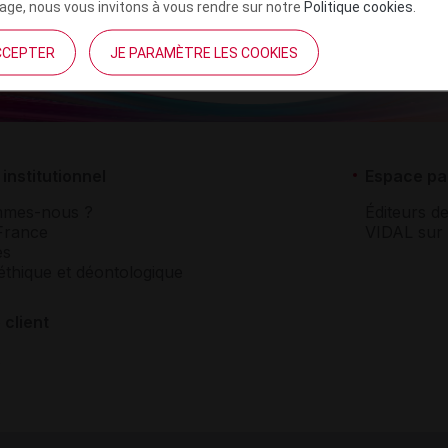
ge, nous vous invitons à vous rendre sur notre
Politique cookies
.
CCEPTER
JE PARAMÈTRE LES COOKIES
institutionnel
Espace pa
mmes-nous ?
Éditeurs de
France
VIDAL sur 
es
éthique et déontologique
 client