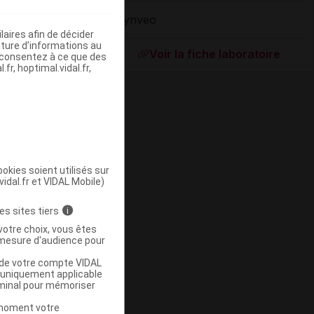
Dynveo
aires afin de décider
ommercialisé
iture d’informations au
Voir la fiche laboratoire
s consentez à ce que des
fr, hoptimal.vidal.fr,
okies soient utilisés sur
vidal.fr et VIDAL Mobile)
ommercialisé
es sites tiers
i
votre choix, vous êtes
mesure d'audience pour
u de votre compte VIDAL
a uniquement applicable
rminal pour mémoriser
t moment votre