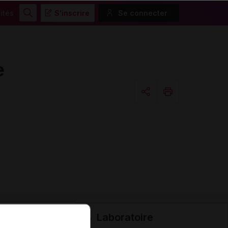
ités
S'inscrire
Se connecter
Rechercher
e
Copier l'url
Email
Laboratoire