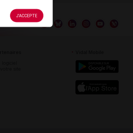
J'ACCEPTE
rtenaires
Vidal Mobile
 logiciel
votre site