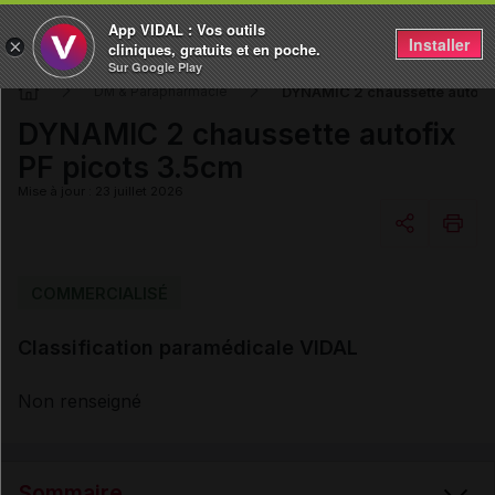
App VIDAL : Vos outils
Installer
×
cliniques, gratuits et en poche.
Sur Google Play
DYNAMIC 2 chaussette autofix
DM & Parapharmacie
DYNAMIC 2 chaussette autofix
PF picots 3.5cm
Mise à jour : 23 juillet 2026
Copier l'url
COMMERCIALISÉ
Classification paramédicale VIDAL
Email
Non renseigné
Sommaire