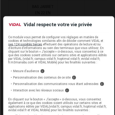
BAS JARRET
EN 22 EN
SERIE
Orthèses
2129910
DVO
Vidal respecte votre vie privée
ELASTIQUE
diverses
EN 2 SENS -
V1
Ce module vous permet de configurer vos réglages en matière de
cookies et technologies similaires afin de décider comment VIDAL et
ses 124 sociétés tierces
effectuent des opérations de lecture et/ou
d’écriture d’informations au sein des terminaux que vous utilisez. En
cliquant sur le bouton « J’accepte » ci-dessous, vous consentez à ce
que des cookies soient utilisés sur certains sites et applications édités
par VIDAL (vidal.fr, campus.vidal.fr, hoptimal.vidal.fr, evidal.vidal.fr,
fr.m3manabu.com et VIDAL Mobile) pour les finalités suivantes :
Laboratoire
Mesure d’audience
i
Personnalisation des contenus de ce site
i
Juzo
Personnalisation des communications vous étant adressées
i
Interaction avec les réseaux sociaux
i
Voir la fiche laboratoire
En cliquant sur le bouton « J’accepte » ci-dessous, vous consentez
également à ce que des cookies soient utilisés sur certains sites et
applications édités par VIDAL(vidal.fr, campus.vidal.fr, hoptimal.vidal.fr,
evidal.vidal.fr et VIDAL Mobile) pour les finalités suivantes :