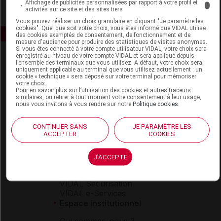
Affichage de publicités personnalisées par rapport à votre profil et
i
activités sur ce site et des sites tiers
Vous pouvez réaliser un choix granulaire en cliquant "Je paramètre les
cookies". Quel que soit votre choix, vous êtes informé que VIDAL utilise
des cookies exemptés de consentement, de fonctionnement et de
mesure d'audience pour produire des statistiques de visites anonymes.
Si vous êtes connecté à votre compte utilisateur VIDAL, votre choix sera
enregistré au niveau de votre compte VIDAL et sera appliqué depuis
l’ensemble des terminaux que vous utilisez. A défaut, votre choix sera
uniquement applicable au terminal que vous utilisez actuellement : un
cookie « technique » sera déposé sur votre terminal pour mémoriser
votre choix.
Pour en savoir plus sur l’utilisation des cookies et autres traceurs
similaires, ou retirer à tout moment votre consentement à leur usage,
nous vous invitons à vous rendre sur notre
Politique cookies
.
Espace produit
Boutique
CONTINUER SANS
JE PARAMÈTRE LES
VIDAL Expert
ACCEPTER
COOKIES
VIDAL Hoptimal
eVIDAL
J'ACCEPTE
VIDAL Mobile
VIDAL widget
VIDAL Sécurisation
VIDAL e-Services
Espace institutionnel
Qui sommes-nous ?