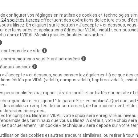
e configurer vos réglages en matière de cookies et technologies simil
 de toilette joli coquelicot Fl/100ml
C
124 sociétés tierces
effectuent des opérations de lecture et/ou d’écr
ous utilisez. En cliquant sur le bouton « J’accepte » ci-dessous, vou
ur certains sites et applications édités par VIDAL (vidal.fr, campus.vidal.
abu.com et VIDAL Mobile) pour les finalités suivantes :
3287570104025
r
Durance
i
NR
 contenus de ce site
i
s communications vous étant adressées
i
 réseaux sociaux
i
on « J’accepte » ci-dessous, vous consentez également à ce que des co
tions édités par VIDAL(vidal.fr, campus.vidal.fr, hoptimal.vidal.fr, evidal.
de toilette joli coquelicot Fl/14ml
C
tes :
s personnalisées par rapport à votre profil et activités sur ce site et d
choix granulaire en cliquant "Je paramètre les cookies". Quel que soit 
3287570117025
ise des cookies exemptés de consentement, de fonctionnement et de 
es de visites anonymes.
r
Durance
 votre compte utilisateur VIDAL, votre choix sera enregistré au nivea
NR
l’ensemble des terminaux que vous utilisez. A défaut, votre choix ser
ilisez actuellement : un cookie « technique » sera déposé sur votre te
’utilisation des cookies et autres traceurs similaires, ou retirer à tou