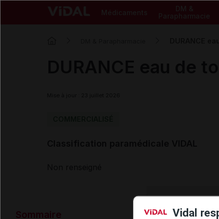
DM &
Médicaments
Parapharmacie
DURANCE eau d
DM & Parapharmacie
DURANCE eau de toil
Mise à jour : 23 juillet 2026
COMMERCIALISÉ
Classification paramédicale VIDAL
Non renseigné
Données ad
Vidal res
Sommaire