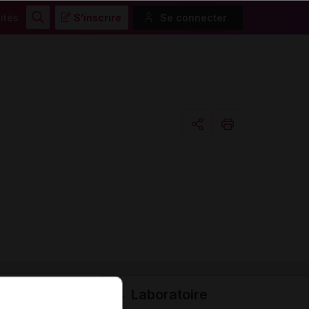
ités
S'inscrire
Se connecter
Rechercher
Copier l'url
Email
Laboratoire