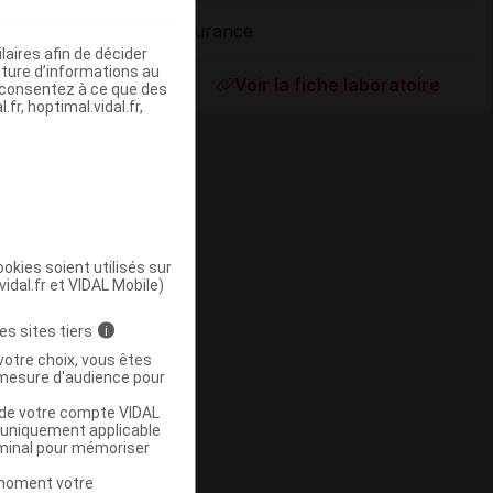
Durance
aires afin de décider
ommercialisé
iture d’informations au
Voir la fiche laboratoire
s consentez à ce que des
fr, hoptimal.vidal.fr,
okies soient utilisés sur
vidal.fr et VIDAL Mobile)
ommercialisé
es sites tiers
i
votre choix, vous êtes
mesure d'audience pour
u de votre compte VIDAL
a uniquement applicable
rminal pour mémoriser
t moment votre