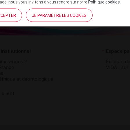
ge, nous vous invitons à vous rendre sur notre
Politique cookies
.
CCEPTER
JE PARAMÈTRE LES COOKIES
institutionnel
Espace pa
mmes-nous ?
Éditeurs de
France
VIDAL sur 
es
éthique et déontologique
 client