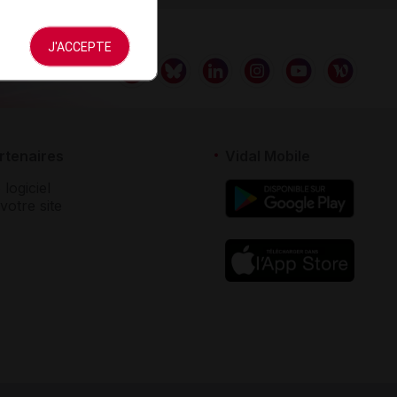
J'ACCEPTE
rtenaires
Vidal Mobile
 logiciel
votre site