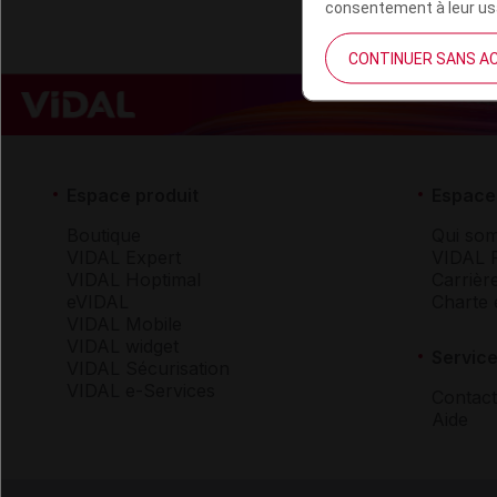
consentement à leur usa
CONTINUER SANS A
Espace produit
Espace 
Boutique
Qui so
VIDAL Expert
VIDAL 
VIDAL Hoptimal
Carrièr
eVIDAL
Charte 
VIDAL Mobile
VIDAL widget
Service
VIDAL Sécurisation
VIDAL e-Services
Contact
Aide