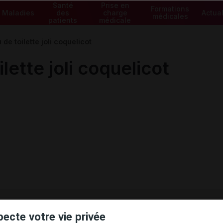
Santé
Prise en
Formations
Maladies
des
charge
Actual
médicales
patients
médicale
e toilette joli coquelicot
ette joli coquelicot
ministratives
pecte votre vie privée