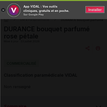
App VIDAL : Vos outils
Installer
×
cliniques, gratuits et en poche.
Sur Google Play
DURANCE bouquet parfumé ro
DM & Parapharmacie
DURANCE bouquet parfumé
rose pétale
Mise à jour : 23 juillet 2026
Copier l'url
COMMERCIALISÉ
Classification paramédicale VIDAL
Email
Non renseigné
Sommaire