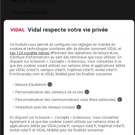
Recharge/225ml
Commercialisé
Vidal respecte votre vie privée
Code EAN
3287570084624
Labo. Distributeur
Durance
Remboursement
NR
Ce module vous permet de configurer vos réglages en matière de
cookies et technologies similaires afin de décider comment VIDAL et
ses 124 sociétés tierces
effectuent des opérations de lecture et/ou
d’écriture d’informations au sein des terminaux que vous utilisez. En
cliquant sur le bouton « J’accepte » ci-dessous, vous consentez à ce
que des cookies soient utilisés sur certains sites et applications édités
par VIDAL (vidal.fr, campus.vidal.fr, hoptimal.vidal.fr, evidal.vidal.fr,
fr.m3manabu.com et VIDAL Mobile) pour les finalités suivantes :
Laboratoire
Mesure d’audience
i
Personnalisation des contenus de ce site
i
Durance
Personnalisation des communications vous étant adressées
i
Interaction avec les réseaux sociaux
i
Voir la fiche laboratoire
En cliquant sur le bouton « J’accepte » ci-dessous, vous consentez
également à ce que des cookies soient utilisés sur certains sites et
applications édités par VIDAL(vidal.fr, campus.vidal.fr, hoptimal.vidal.fr,
evidal.vidal.fr et VIDAL Mobile) pour les finalités suivantes :