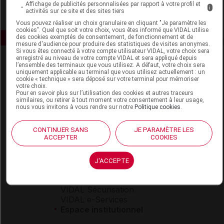
Affichage de publicités personnalisées par rapport à votre profil et
i
activités sur ce site et des sites tiers
Vous pouvez réaliser un choix granulaire en cliquant "Je paramètre les
cookies". Quel que soit votre choix, vous êtes informé que VIDAL utilise
des cookies exemptés de consentement, de fonctionnement et de
mesure d'audience pour produire des statistiques de visites anonymes.
Si vous êtes connecté à votre compte utilisateur VIDAL, votre choix sera
enregistré au niveau de votre compte VIDAL et sera appliqué depuis
l’ensemble des terminaux que vous utilisez. A défaut, votre choix sera
uniquement applicable au terminal que vous utilisez actuellement : un
cookie « technique » sera déposé sur votre terminal pour mémoriser
votre choix.
Pour en savoir plus sur l’utilisation des cookies et autres traceurs
similaires, ou retirer à tout moment votre consentement à leur usage,
nous vous invitons à vous rendre sur notre
Politique cookies
.
Espace produit
Boutique
CONTINUER SANS
JE PARAMÈTRE LES
ACCEPTER
COOKIES
VIDAL Expert
VIDAL Hoptimal
eVIDAL
J'ACCEPTE
VIDAL Mobile
VIDAL widget
VIDAL Sécurisation
VIDAL e-Services
Espace institutionnel