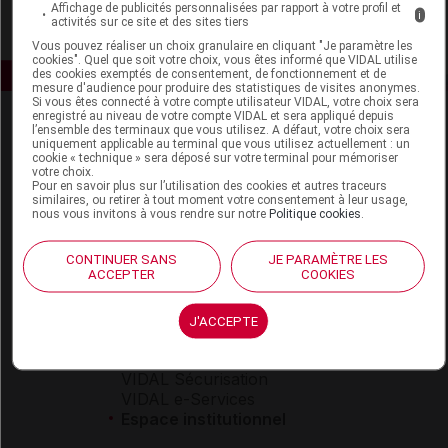
Affichage de publicités personnalisées par rapport à votre profil et
i
activités sur ce site et des sites tiers
Vous pouvez réaliser un choix granulaire en cliquant "Je paramètre les
cookies". Quel que soit votre choix, vous êtes informé que VIDAL utilise
des cookies exemptés de consentement, de fonctionnement et de
mesure d'audience pour produire des statistiques de visites anonymes.
Si vous êtes connecté à votre compte utilisateur VIDAL, votre choix sera
enregistré au niveau de votre compte VIDAL et sera appliqué depuis
l’ensemble des terminaux que vous utilisez. A défaut, votre choix sera
uniquement applicable au terminal que vous utilisez actuellement : un
cookie « technique » sera déposé sur votre terminal pour mémoriser
votre choix.
Pour en savoir plus sur l’utilisation des cookies et autres traceurs
similaires, ou retirer à tout moment votre consentement à leur usage,
nous vous invitons à vous rendre sur notre
Politique cookies
.
Espace produit
Boutique
CONTINUER SANS
JE PARAMÈTRE LES
ACCEPTER
COOKIES
VIDAL Expert
VIDAL Hoptimal
eVIDAL
J'ACCEPTE
VIDAL Mobile
VIDAL widget
VIDAL Sécurisation
VIDAL e-Services
Espace institutionnel