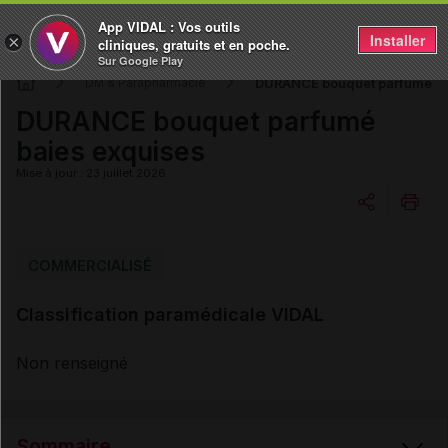
App VIDAL : Vos outils
Installer
×
cliniques, gratuits et en poche.
Sur Google Play
DURANCE bouquet parfumé ba
DM & Parapharmacie
DURANCE bouquet parfumé
baies exquises
Mise à jour : 23 juillet 2026
Copier l'url
COMMERCIALISÉ
Classification paramédicale VIDAL
Email
Non renseigné
Sommaire