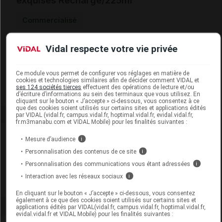
exquises Recharge/225ml
Commercialisé
Vidal respecte votre vie privée
Code EAN
3287570084105
Labo. Distributeur
Durance
Remboursement
NR
Ce module vous permet de configurer vos réglages en matière de
cookies et technologies similaires afin de décider comment VIDAL et
ses 124 sociétés tierces
effectuent des opérations de lecture et/ou
d’écriture d’informations au sein des terminaux que vous utilisez. En
cliquant sur le bouton « J’accepte » ci-dessous, vous consentez à ce
que des cookies soient utilisés sur certains sites et applications édités
par VIDAL (vidal.fr, campus.vidal.fr, hoptimal.vidal.fr, evidal.vidal.fr,
fr.m3manabu.com et VIDAL Mobile) pour les finalités suivantes :
Laboratoire
Mesure d’audience
i
Personnalisation des contenus de ce site
i
Durance
Personnalisation des communications vous étant adressées
i
Interaction avec les réseaux sociaux
i
Voir la fiche laboratoire
En cliquant sur le bouton « J’accepte » ci-dessous, vous consentez
également à ce que des cookies soient utilisés sur certains sites et
applications édités par VIDAL(vidal.fr, campus.vidal.fr, hoptimal.vidal.fr,
evidal.vidal.fr et VIDAL Mobile) pour les finalités suivantes :