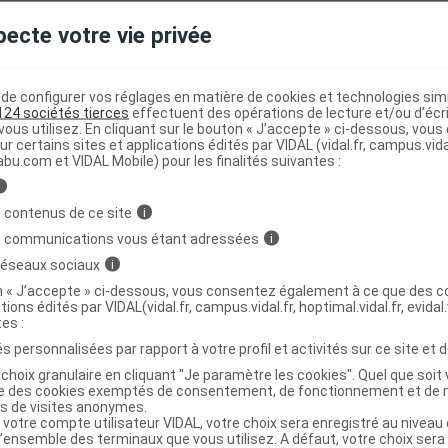
pecte votre vie privée
 S inj Fl/100ml
C
e configurer vos réglages en matière de cookies et technologies simil
124 sociétés tierces
effectuent des opérations de lecture et/ou d’écr
6727921
ous utilisez. En cliquant sur le bouton « J’accepte » ci-dessous, vou
4007221025337
ur certains sites et applications édités par VIDAL (vidal.fr, campus.vidal.
abu.com et VIDAL Mobile) pour les finalités suivantes :
04007221025337
r
Elanco
i
NR
 contenus de ce site
i
s communications vous étant adressées
i
 réseaux sociaux
i
on « J’accepte » ci-dessous, vous consentez également à ce que des co
tions édités par VIDAL(vidal.fr, campus.vidal.fr, hoptimal.vidal.fr, evidal.
 S inj Fl/250ml
C
tes :
s personnalisées par rapport à votre profil et activités sur ce site et d
choix granulaire en cliquant "Je paramètre les cookies". Quel que soit 
6727938
ise des cookies exemptés de consentement, de fonctionnement et de 
es de visites anonymes.
4007221025344
 votre compte utilisateur VIDAL, votre choix sera enregistré au nivea
04007221025344
l’ensemble des terminaux que vous utilisez. A défaut, votre choix ser