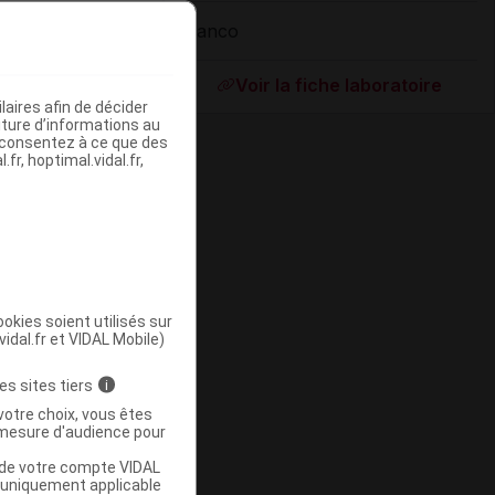
Elanco
ommercialisé
Voir la fiche laboratoire
aires afin de décider
iture d’informations au
s consentez à ce que des
fr, hoptimal.vidal.fr,
okies soient utilisés sur
vidal.fr et VIDAL Mobile)
ommercialisé
es sites tiers
i
votre choix, vous êtes
mesure d'audience pour
u de votre compte VIDAL
a uniquement applicable