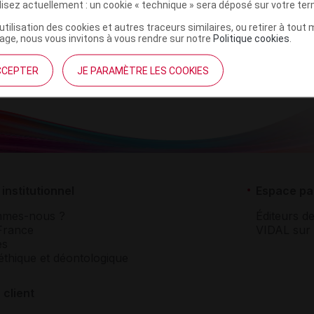
ilisez actuellement : un cookie « technique » sera déposé sur votre te
r
Elanco
NR
’utilisation des cookies et autres traceurs similaires, ou retirer à tou
ge, nous vous invitons à vous rendre sur notre
Politique cookies
.
CCEPTER
JE PARAMÈTRE LES COOKIES
institutionnel
Espace pa
mmes-nous ?
Éditeurs de
France
VIDAL sur 
es
éthique et déontologique
 client