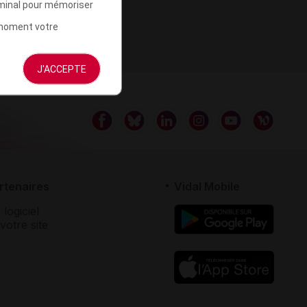
rminal pour mémoriser
t moment votre
J'ACCEPTE
rtenaires
Vidal Mobile
 logiciel
votre site