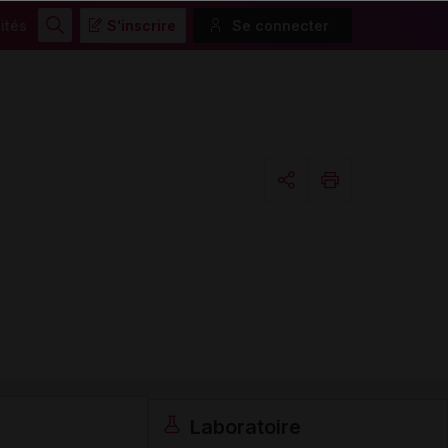
ités
S'inscrire
Se connecter
Rechercher
Copier l'url
Email
Laboratoire