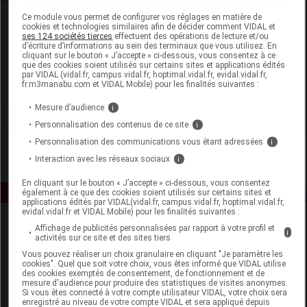
Ce module vous permet de configurer vos réglages en matière de
Laboratoire
cookies et technologies similaires afin de décider comment VIDAL et
ses 124 sociétés tierces
effectuent des opérations de lecture et/ou
d’écriture d’informations au sein des terminaux que vous utilisez. En
Opella Healthcare France SAS
cliquant sur le bouton « J’accepte » ci-dessous, vous consentez à ce
que des cookies soient utilisés sur certains sites et applications édités
par VIDAL (vidal.fr, campus.vidal.fr, hoptimal.vidal.fr, evidal.vidal.fr,
fr.m3manabu.com et VIDAL Mobile) pour les finalités suivantes :
Voir la fiche laboratoire
Mesure d’audience
i
Personnalisation des contenus de ce site
i
Personnalisation des communications vous étant adressées
i
Interaction avec les réseaux sociaux
i
En cliquant sur le bouton « J’accepte » ci-dessous, vous consentez
également à ce que des cookies soient utilisés sur certains sites et
applications édités par VIDAL(vidal.fr, campus.vidal.fr, hoptimal.vidal.fr,
evidal.vidal.fr et VIDAL Mobile) pour les finalités suivantes :
Affichage de publicités personnalisées par rapport à votre profil et
i
activités sur ce site et des sites tiers
Vous pouvez réaliser un choix granulaire en cliquant "Je paramètre les
cookies". Quel que soit votre choix, vous êtes informé que VIDAL utilise
des cookies exemptés de consentement, de fonctionnement et de
mesure d'audience pour produire des statistiques de visites anonymes.
Espace produit
Si vous êtes connecté à votre compte utilisateur VIDAL, votre choix sera
enregistré au niveau de votre compte VIDAL et sera appliqué depuis