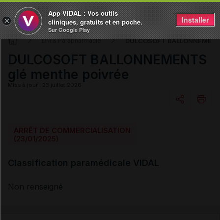
App VIDAL : Vos outils
Installer
×
cliniques, gratuits et en poche.
Sur Google Play
DULCOSOFT BALLONNEMENTS 
DM & Parapharmacie
DULCOSOFT BALLONNEMENTS
glé menthe poivrée
Mise à jour : 23 juillet 2026
Copier l'url
ARRÊT DE COMMERCIALISATION
(23/01/2025)
Email
Classification paramédicale VIDAL
Non renseigné