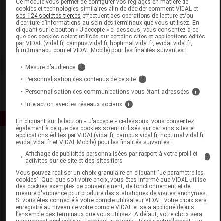
Ce module vous permet de configurer vos réglages en matière de
cookies et technologies similaires afin de décider comment VIDAL et
ses 124 sociétés tierces
effectuent des opérations de lecture et/ou
Dukan
d’écriture d’informations au sein des terminaux que vous utilisez. En
cliquant sur le bouton « J’accepte » ci-dessous, vous consentez à ce
que des cookies soient utilisés sur certains sites et applications édités
Voir la fiche laboratoire
par VIDAL (vidal.fr, campus.vidal.fr, hoptimal.vidal.fr, evidal.vidal.fr,
fr.m3manabu.com et VIDAL Mobile) pour les finalités suivantes :
Mesure d’audience
i
Personnalisation des contenus de ce site
i
Personnalisation des communications vous étant adressées
i
Interaction avec les réseaux sociaux
i
En cliquant sur le bouton « J’accepte » ci-dessous, vous consentez
également à ce que des cookies soient utilisés sur certains sites et
applications édités par VIDAL(vidal.fr, campus.vidal.fr, hoptimal.vidal.fr,
evidal.vidal.fr et VIDAL Mobile) pour les finalités suivantes :
Affichage de publicités personnalisées par rapport à votre profil et
i
activités sur ce site et des sites tiers
Vous pouvez réaliser un choix granulaire en cliquant "Je paramètre les
cookies". Quel que soit votre choix, vous êtes informé que VIDAL utilise
des cookies exemptés de consentement, de fonctionnement et de
Espace produit
mesure d'audience pour produire des statistiques de visites anonymes.
Si vous êtes connecté à votre compte utilisateur VIDAL, votre choix sera
enregistré au niveau de votre compte VIDAL et sera appliqué depuis
Boutique
l’ensemble des terminaux que vous utilisez. A défaut, votre choix sera
VIDAL Expert
uniquement applicable au terminal que vous utilisez actuellement : un