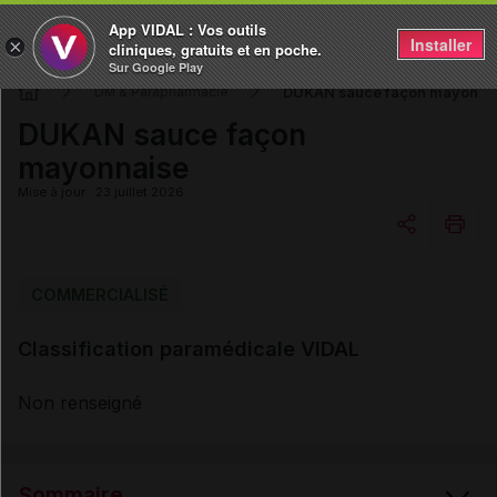
App VIDAL : Vos outils
Installer
×
cliniques, gratuits et en poche.
Sur Google Play
DUKAN sauce façon mayonna
DM & Parapharmacie
DUKAN sauce façon
mayonnaise
Mise à jour : 23 juillet 2026
Copier l'url
COMMERCIALISÉ
Classification paramédicale VIDAL
Email
Non renseigné
Sommaire