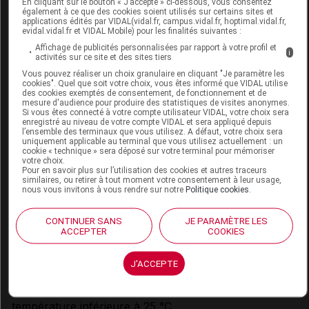
En cliquant sur le bouton « J’accepte » ci-dessous, vous consentez
microcalcification cornéenne sont apparus sur des
également à ce que des cookies soient utilisés sur certains sites et
sujets présentant des maladies cornéennes
applications édités par VIDAL(vidal.fr, campus.vidal.fr, hoptimal.vidal.fr,
evidal.vidal.fr et VIDAL Mobile) pour les finalités suivantes :
antécédentes et traités à partir de préparations
Affichage de publicités personnalisées par rapport à votre profil et
i
ophtalmiques contenant des phosphates. Dans ce
activités sur ce site et des sites tiers
cas, il est recommandé d'utiliser le produit sous la
Vous pouvez réaliser un choix granulaire en cliquant "Je paramètre les
cookies". Quel que soit votre choix, vous êtes informé que VIDAL utilise
supervision d'un médecin.
des cookies exemptés de consentement, de fonctionnement et de
mesure d'audience pour produire des statistiques de visites anonymes.
Les événements indésirables peuvent être signalés au
Si vous êtes connecté à votre compte utilisateur VIDAL, votre choix sera
distributeur à l'adresse électronique
enregistré au niveau de votre compte VIDAL et sera appliqué depuis
l’ensemble des terminaux que vous utilisez. A défaut, votre choix sera
info@trbchemedica.fr. Tout incident grave doit être
uniquement applicable au terminal que vous utilisez actuellement : un
cookie « technique » sera déposé sur votre terminal pour mémoriser
communiqué au fabricant et à l'autorité compétente
votre choix.
du pays dans lequel ce produit a été utilisé.
Pour en savoir plus sur l’utilisation des cookies et autres traceurs
similaires, ou retirer à tout moment votre consentement à leur usage,
nous vous invitons à vous rendre sur notre
Politique cookies
.
Traitement concomitant à risque d'interaction :
Respecter un intervalle de 15 minutes minimum avant
CONTINUER SANS
JE PARAMÈTRE LES
l'instillation d'un autre collyre.
ACCEPTER
COOKIES
conditions de conservation
J'ACCEPTE
Conserver à l'écart des sources de chaleur et à une
température inférieure à 25 °C.