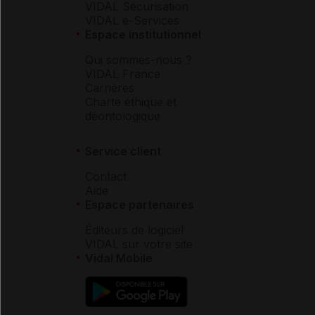
VIDAL Sécurisation
VIDAL e-Services
Espace institutionnel
Qui sommes-nous ?
VIDAL France
Carrières
Charte éthique et
déontologique
Service client
Contact
Aide
Espace partenaires
Éditeurs de logiciel
VIDAL sur votre site
Vidal Mobile