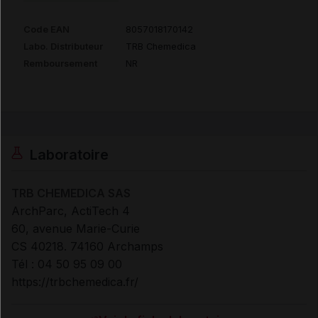
Code EAN
8057018170142
Labo. Distributeur
TRB Chemedica
Remboursement
NR
Laboratoire
TRB CHEMEDICA SAS
ArchParc, ActiTech 4
60, avenue Marie-Curie
CS 40218. 74160 Archamps
Tél : 04 50 95 09 00
https://trbchemedica.fr/