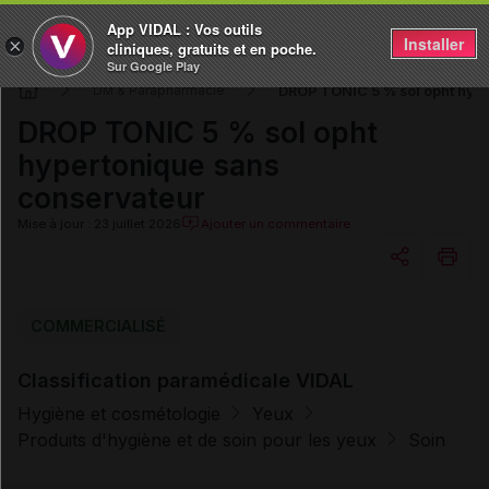
App VIDAL : Vos outils
Installer
×
cliniques, gratuits et en poche.
Sur Google Play
DROP TONIC 5 % sol opht hype
DM & Parapharmacie
DROP TONIC 5 % sol opht
hypertonique sans
conservateur
Mise à jour : 23 juillet 2026
Ajouter un commentaire
Copier l'url
COMMERCIALISÉ
Classification paramédicale VIDAL
Email
Hygiène et cosmétologie
Yeux
Produits d'hygiène et de soin pour les yeux
Soin