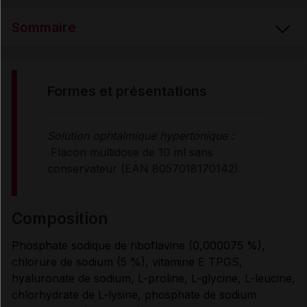
Sommaire
FORMES et PRÉSENTATIONS
formes et présentations
COMPOSITION
Solution ophtalmique hypertonique :
Flacon multidose de 10 ml sans
PROPRIÉTÉS et UTILISATION
conservateur (EAN 8057018170142).
MODE D'EMPLOI
composition
Phosphate sodique de riboflavine (0,000075 %),
CONTRE-INDICATIONS
chlorure de sodium (5 %), vitamine E TPGS,
hyaluronate de sodium, L-proline, L-glycine, L-leucine,
chlorhydrate de L-lysine, phosphate de sodium
PRÉCAUTIONS D'EMPLOI