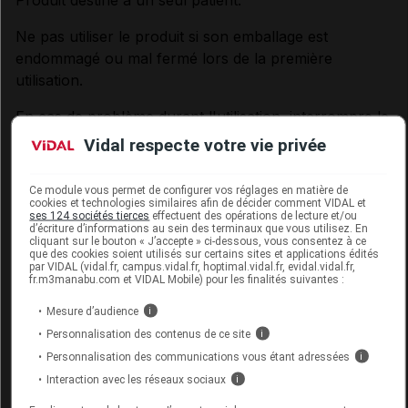
Ne pas utiliser le produit si son emballage est
endommagé ou mal fermé lors de la première
utilisation.
En cas de problème durant l'utilisation, interrompre le
traitement et consulter un médecin.
Vidal respecte votre vie privée
Lors de l'application du produit, ne pas toucher l'œil
Ce module vous permet de configurer vos réglages en matière de
ou toute autre surface avec l'embout du flacon.
cookies et technologies similaires afin de décider comment VIDAL et
ses 124 sociétés tierces
effectuent des opérations de lecture et/ou
d’écriture d’informations au sein des terminaux que vous utilisez. En
La solution, transparente jaune paille, peut tacher les
cliquant sur le bouton « J’accepte » ci-dessous, vous consentez à ce
surfaces et les tissus. Cependant, en cas de contact
que des cookies soient utilisés sur certains sites et applications édités
par VIDAL (vidal.fr, campus.vidal.fr, hoptimal.vidal.fr, evidal.vidal.fr,
avec la peau ou les vêtements, elle s'élimine
fr.m3manabu.com et VIDAL Mobile) pour les finalités suivantes :
facilement.
Mesure d’audience
i
Tenir hors de la vue et de la portée des enfants.
Personnalisation des contenus de ce site
i
Personnalisation des communications vous étant adressées
i
Effets indésirables éventuels :
Interaction avec les réseaux sociaux
i
Dans certains cas rares, des phénomènes de