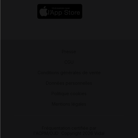
Presse
-
CGU
-
Conditions générales de vente
-
Données personnelles
-
Politique cookies
-
Mentions légales
Fréquentation certifiée par
l'ACPM/OJD
|
Copyright 2026 Vidal