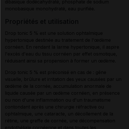
dibasique dodécahydraté, phosphate de sodium
monobasique monohydraté, eau purifiée.
CONDITIONS DE CONSERVATION
propriétés et utilisation
Drop tonic 5 % est une solution ophtalmique
RENSEIGNEMENTS ADMINISTRATIFS
hypertonique destinée au traitement de l'œdème
cornéen. En rendant la larme hypertonique, il aspire
l'excès d'eau du tissu cornéen par effet osmotique,
Données administratives
réduisant ainsi sa propension à former un œdème.
Drop tonic 5 % est préconisé en cas de : gêne
visuelle, brûlure et irritation des yeux causées par un
œdème de la cornée, accumulation anormale de
liquide causée par un œdème cornéen, en présence
ou non d'une inflammation ou d'un traumatisme
contondant après une chirurgie réfractive ou
ophtalmique, une cataracte, un décollement de la
rétine, une greffe de cornée, une décompensation
endothéliale cornéenne et dans toutes les