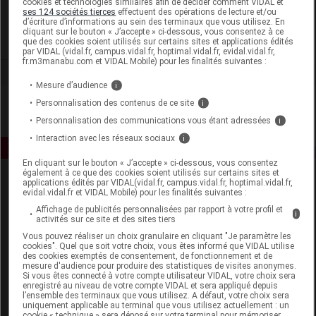
cookies et technologies similaires afin de décider comment VIDAL et
Dioter
ses 124 sociétés tierces
effectuent des opérations de lecture et/ou
d’écriture d’informations au sein des terminaux que vous utilisez. En
cliquant sur le bouton « J’accepte » ci-dessous, vous consentez à ce
Voir la fiche laboratoire
que des cookies soient utilisés sur certains sites et applications édités
par VIDAL (vidal.fr, campus.vidal.fr, hoptimal.vidal.fr, evidal.vidal.fr,
fr.m3manabu.com et VIDAL Mobile) pour les finalités suivantes :
Mesure d’audience
i
Personnalisation des contenus de ce site
i
Personnalisation des communications vous étant adressées
i
Interaction avec les réseaux sociaux
i
En cliquant sur le bouton « J’accepte » ci-dessous, vous consentez
également à ce que des cookies soient utilisés sur certains sites et
applications édités par VIDAL(vidal.fr, campus.vidal.fr, hoptimal.vidal.fr,
evidal.vidal.fr et VIDAL Mobile) pour les finalités suivantes :
Affichage de publicités personnalisées par rapport à votre profil et
i
activités sur ce site et des sites tiers
Vous pouvez réaliser un choix granulaire en cliquant "Je paramètre les
cookies". Quel que soit votre choix, vous êtes informé que VIDAL utilise
Espace produit
des cookies exemptés de consentement, de fonctionnement et de
mesure d'audience pour produire des statistiques de visites anonymes.
Boutique
Si vous êtes connecté à votre compte utilisateur VIDAL, votre choix sera
enregistré au niveau de votre compte VIDAL et sera appliqué depuis
VIDAL Expert
l’ensemble des terminaux que vous utilisez. A défaut, votre choix sera
VIDAL Hoptimal
uniquement applicable au terminal que vous utilisez actuellement : un
cookie « technique » sera déposé sur votre terminal pour mémoriser