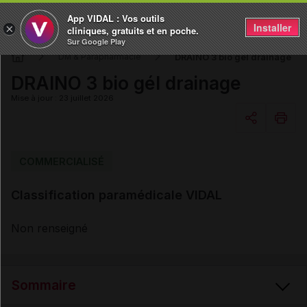
App VIDAL : Vos outils
Installer
×
cliniques, gratuits et en poche.
Sur Google Play
DRAINO 3 bio gél drainage
DM & Parapharmacie
DRAINO 3 bio gél drainage
Mise à jour : 23 juillet 2026
Copier l'url
COMMERCIALISÉ
Classification paramédicale VIDAL
Email
Non renseigné
Sommaire