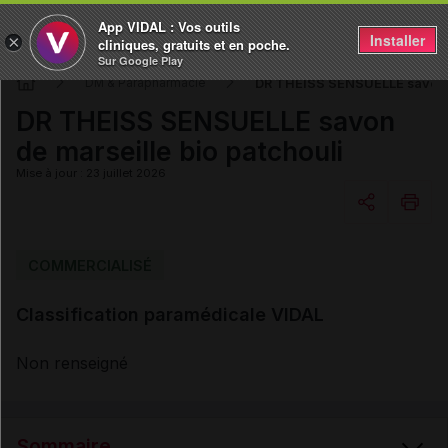
App VIDAL : Vos outils
Installer
×
cliniques, gratuits et en poche.
Sur Google Play
DR THEISS SENSUELLE savon d
DM & Parapharmacie
DR THEISS SENSUELLE savon
de marseille bio patchouli
Mise à jour : 23 juillet 2026
Copier l'url
COMMERCIALISÉ
Classification paramédicale VIDAL
Email
Non renseigné
Sommaire