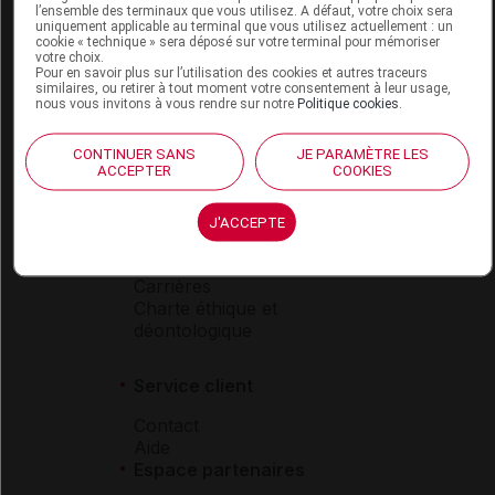
l’ensemble des terminaux que vous utilisez. A défaut, votre choix sera
Boutique
uniquement applicable au terminal que vous utilisez actuellement : un
cookie « technique » sera déposé sur votre terminal pour mémoriser
VIDAL Expert
votre choix.
VIDAL Hoptimal
Pour en savoir plus sur l’utilisation des cookies et autres traceurs
similaires, ou retirer à tout moment votre consentement à leur usage,
eVIDAL
nous vous invitons à vous rendre sur notre
Politique cookies
.
VIDAL Mobile
VIDAL widget
CONTINUER SANS
JE PARAMÈTRE LES
VIDAL Sécurisation
ACCEPTER
COOKIES
VIDAL e-Services
Espace institutionnel
J'ACCEPTE
Qui sommes-nous ?
VIDAL France
Carrières
Charte éthique et
déontologique
Service client
Contact
Aide
Espace partenaires