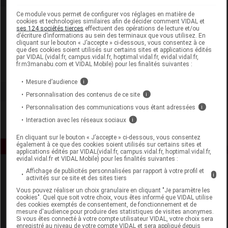
Ce module vous permet de configurer vos réglages en matière de
Laboratoire
cookies et technologies similaires afin de décider comment VIDAL et
ses 124 sociétés tierces
effectuent des opérations de lecture et/ou
d’écriture d’informations au sein des terminaux que vous utilisez. En
cliquant sur le bouton « J’accepte » ci-dessous, vous consentez à ce
Dr Theiss France
que des cookies soient utilisés sur certains sites et applications édités
par VIDAL (vidal.fr, campus.vidal.fr, hoptimal.vidal.fr, evidal.vidal.fr,
fr.m3manabu.com et VIDAL Mobile) pour les finalités suivantes :
Voir la fiche laboratoire
Mesure d’audience
i
Personnalisation des contenus de ce site
i
Personnalisation des communications vous étant adressées
i
Interaction avec les réseaux sociaux
i
En cliquant sur le bouton « J’accepte » ci-dessous, vous consentez
également à ce que des cookies soient utilisés sur certains sites et
applications édités par VIDAL(vidal.fr, campus.vidal.fr, hoptimal.vidal.fr,
evidal.vidal.fr et VIDAL Mobile) pour les finalités suivantes :
Affichage de publicités personnalisées par rapport à votre profil et
i
activités sur ce site et des sites tiers
Vous pouvez réaliser un choix granulaire en cliquant "Je paramètre les
cookies". Quel que soit votre choix, vous êtes informé que VIDAL utilise
des cookies exemptés de consentement, de fonctionnement et de
mesure d'audience pour produire des statistiques de visites anonymes.
Si vous êtes connecté à votre compte utilisateur VIDAL, votre choix sera
Espace produit
enregistré au niveau de votre compte VIDAL et sera appliqué depuis