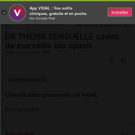
App VIDAL : Vos outils
Installer
×
cliniques, gratuits et en poche.
Sur Google Play
DR THEISS SENSUELLE savon d
DM & Parapharmacie
DR THEISS SENSUELLE savon
de marseille bio opium
Mise à jour : 23 juillet 2026
Copier l'url
COMMERCIALISÉ
Classification paramédicale VIDAL
Email
Non renseigné
Sommaire