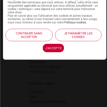
l’ensemble des terminaux que vous utilisez. A défaut, votre choix sera
Boutique
uniquement applicable au terminal que vous utilisez actuellement : un
cookie « technique » sera déposé sur votre terminal pour mémoriser
VIDAL Expert
votre choix.
VIDAL Hoptimal
Pour en savoir plus sur l’utilisation des cookies et autres traceurs
similaires, ou retirer à tout moment votre consentement à leur usage,
eVIDAL
nous vous invitons à vous rendre sur notre
Politique cookies
.
VIDAL Mobile
VIDAL widget
CONTINUER SANS
JE PARAMÈTRE LES
VIDAL Sécurisation
ACCEPTER
COOKIES
VIDAL e-Services
Espace institutionnel
J'ACCEPTE
Qui sommes-nous ?
VIDAL France
Carrières
Charte éthique et
déontologique
Service client
Contact
Aide
Espace partenaires