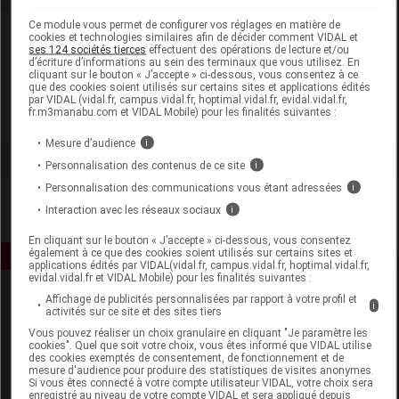
Ce module vous permet de configurer vos réglages en matière de
Laboratoire
cookies et technologies similaires afin de décider comment VIDAL et
ses 124 sociétés tierces
effectuent des opérations de lecture et/ou
d’écriture d’informations au sein des terminaux que vous utilisez. En
cliquant sur le bouton « J’accepte » ci-dessous, vous consentez à ce
Dr Theiss France
que des cookies soient utilisés sur certains sites et applications édités
par VIDAL (vidal.fr, campus.vidal.fr, hoptimal.vidal.fr, evidal.vidal.fr,
fr.m3manabu.com et VIDAL Mobile) pour les finalités suivantes :
Voir la fiche laboratoire
Mesure d’audience
i
Personnalisation des contenus de ce site
i
Personnalisation des communications vous étant adressées
i
Interaction avec les réseaux sociaux
i
En cliquant sur le bouton « J’accepte » ci-dessous, vous consentez
également à ce que des cookies soient utilisés sur certains sites et
applications édités par VIDAL(vidal.fr, campus.vidal.fr, hoptimal.vidal.fr,
evidal.vidal.fr et VIDAL Mobile) pour les finalités suivantes :
Affichage de publicités personnalisées par rapport à votre profil et
i
activités sur ce site et des sites tiers
Vous pouvez réaliser un choix granulaire en cliquant "Je paramètre les
cookies". Quel que soit votre choix, vous êtes informé que VIDAL utilise
des cookies exemptés de consentement, de fonctionnement et de
mesure d'audience pour produire des statistiques de visites anonymes.
Si vous êtes connecté à votre compte utilisateur VIDAL, votre choix sera
Espace produit
enregistré au niveau de votre compte VIDAL et sera appliqué depuis