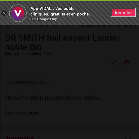
App VIDAL : Vos outils
Installer
×
cliniques, gratuits et en poche.
Sur Google Play
DR SMITH huil essent Laurier 
DM & Parapharmacie
DR SMITH huil essent Laurier
noble Bio
Mise à jour : 23 juillet 2026
Copier l'url
COMMERCIALISÉ
Classification paramédicale VIDAL
Email
Non renseigné
Sommaire