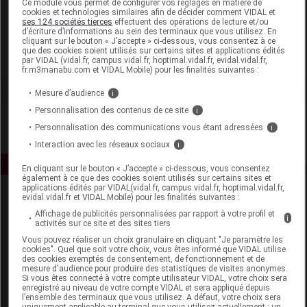
Ce module vous permet de configurer vos réglages en matière de
cookies et technologies similaires afin de décider comment VIDAL et
ses 124 sociétés tierces
effectuent des opérations de lecture et/ou
Ceora - Leadersanté
d’écriture d’informations au sein des terminaux que vous utilisez. En
cliquant sur le bouton « J’accepte » ci-dessous, vous consentez à ce
que des cookies soient utilisés sur certains sites et applications édités
Voir la fiche laboratoire
par VIDAL (vidal.fr, campus.vidal.fr, hoptimal.vidal.fr, evidal.vidal.fr,
fr.m3manabu.com et VIDAL Mobile) pour les finalités suivantes :
Mesure d’audience
i
Personnalisation des contenus de ce site
i
Personnalisation des communications vous étant adressées
i
Interaction avec les réseaux sociaux
i
En cliquant sur le bouton « J’accepte » ci-dessous, vous consentez
également à ce que des cookies soient utilisés sur certains sites et
applications édités par VIDAL(vidal.fr, campus.vidal.fr, hoptimal.vidal.fr,
evidal.vidal.fr et VIDAL Mobile) pour les finalités suivantes :
Affichage de publicités personnalisées par rapport à votre profil et
i
activités sur ce site et des sites tiers
Vous pouvez réaliser un choix granulaire en cliquant "Je paramètre les
cookies". Quel que soit votre choix, vous êtes informé que VIDAL utilise
des cookies exemptés de consentement, de fonctionnement et de
Espace produit
mesure d'audience pour produire des statistiques de visites anonymes.
Si vous êtes connecté à votre compte utilisateur VIDAL, votre choix sera
enregistré au niveau de votre compte VIDAL et sera appliqué depuis
Boutique
l’ensemble des terminaux que vous utilisez. A défaut, votre choix sera
VIDAL Expert
uniquement applicable au terminal que vous utilisez actuellement : un