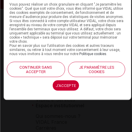
Vous pouvez réaliser un choix granulaire en cliquant "Je paramètre les
cookies". Quel que soit votre choix, vous êtes informé que VIDAL utilise
des cookies exemptés de consentement, de fonctionnement et de
mesure d'audience pour produire des statistiques de visites anonymes.
Si vous êtes connecté à votre compte utilisateur VIDAL, votre choix sera
enregistré au niveau de votre compte VIDAL et sera appliqué depuis
l’ensemble des terminaux que vous utilisez. A défaut, votre choix sera
uniquement applicable au terminal que vous utilisez actuellement : un
cookie « technique » sera déposé sur votre terminal pour mémoriser
votre choix.
Pour en savoir plus sur l’utilisation des cookies et autres traceurs
Espace produit
similaires, ou retirer à tout moment votre consentement à leur usage,
nous vous invitons à vous rendre sur notre
Politique cookies
.
Boutique
VIDAL Expert
CONTINUER SANS
JE PARAMÈTRE LES
VIDAL Hoptimal
ACCEPTER
COOKIES
eVIDAL
VIDAL Mobile
J'ACCEPTE
VIDAL widget
VIDAL Sécurisation
VIDAL e-Services
Espace institutionnel
Qui sommes-nous ?
VIDAL France
Carrières