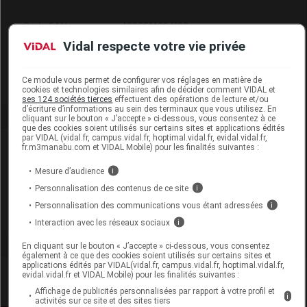
Code EAN
4005514004120
Labo. Distributeur
Kalisthera
Vidal respecte votre vie privée
Remboursement
NR
Ce module vous permet de configurer vos réglages en matière de
cookies et technologies similaires afin de décider comment VIDAL et
ses 124 sociétés tierces
effectuent des opérations de lecture et/ou
d’écriture d’informations au sein des terminaux que vous utilisez. En
cliquant sur le bouton « J’accepte » ci-dessous, vous consentez à ce
que des cookies soient utilisés sur certains sites et applications édités
par VIDAL (vidal.fr, campus.vidal.fr, hoptimal.vidal.fr, evidal.vidal.fr,
Laboratoire
fr.m3manabu.com et VIDAL Mobile) pour les finalités suivantes :
Mesure d’audience
i
Thera Viva
Personnalisation des contenus de ce site
i
Personnalisation des communications vous étant adressées
i
Voir la fiche laboratoire
Interaction avec les réseaux sociaux
i
En cliquant sur le bouton « J’accepte » ci-dessous, vous consentez
également à ce que des cookies soient utilisés sur certains sites et
applications édités par VIDAL(vidal.fr, campus.vidal.fr, hoptimal.vidal.fr,
evidal.vidal.fr et VIDAL Mobile) pour les finalités suivantes :
Affichage de publicités personnalisées par rapport à votre profil et
i
activités sur ce site et des sites tiers