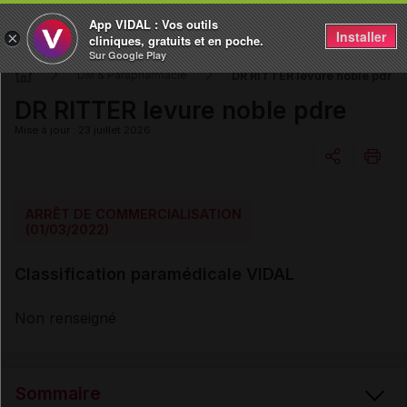
App VIDAL : Vos outils
Installer
×
cliniques, gratuits et en poche.
Sur Google Play
DR RITTER levure noble pdre
DM & Parapharmacie
DR RITTER levure noble pdre
Mise à jour : 23 juillet 2026
Copier l'url
ARRÊT DE COMMERCIALISATION
(01/03/2022)
Email
Classification paramédicale VIDAL
Non renseigné
Sommaire