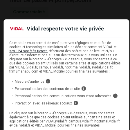
fleur de pastel Fl pompe/500ml
Commercialisé
Vidal respecte votre vie privée
Code EAN
3420900121983
Labo. Distributeur
AB7 Santé - Dr Rechell
Remboursement
NR
Ce module vous permet de configurer vos réglages en matière de
cookies et technologies similaires afin de décider comment VIDAL et
ses 124 sociétés tierces
effectuent des opérations de lecture et/ou
d’écriture d’informations au sein des terminaux que vous utilisez. En
cliquant sur le bouton « J’accepte » ci-dessous, vous consentez à ce
que des cookies soient utilisés sur certains sites et applications édités
par VIDAL (vidal.fr, campus.vidal.fr, hoptimal.vidal.fr, evidal.vidal.fr,
fr.m3manabu.com et VIDAL Mobile) pour les finalités suivantes :
Laboratoire
Mesure d’audience
i
Personnalisation des contenus de ce site
i
AB7 Santé - Dr Rechell
Personnalisation des communications vous étant adressées
i
Interaction avec les réseaux sociaux
i
Voir la fiche laboratoire
En cliquant sur le bouton « J’accepte » ci-dessous, vous consentez
également à ce que des cookies soient utilisés sur certains sites et
applications édités par VIDAL(vidal.fr, campus.vidal.fr, hoptimal.vidal.fr,
evidal.vidal.fr et VIDAL Mobile) pour les finalités suivantes :