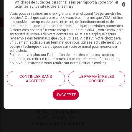
Affichage de publicités personnalisées par rapport à votre profil et
i
activités sur ce site et des sites tiers
Vous pouvez réaliser un choix granulaire en cliquant "Je paramètre les
cookies". Quel que soit votre choix, vous êtes informé que VIDAL utilise
des cookies exemptés de consentement, de fonctionnement et de
mesure d'audience pour produire des statistiques de visites anonymes.
Si vous êtes connecté à votre compte utilisateur VIDAL, votre choix sera
enregistré au niveau de votre compte VIDAL et sera appliqué depuis
l’ensemble des terminaux que vous utilisez. A défaut, votre choix sera
uniquement applicable au terminal que vous utilisez actuellement : un
cookie « technique » sera déposé sur votre terminal pour mémoriser
votre choix.
Pour en savoir plus sur l’utilisation des cookies et autres traceurs
similaires, ou retirer à tout moment votre consentement à leur usage,
nous vous invitons à vous rendre sur notre
Politique cookies
.
Espace produit
Boutique
CONTINUER SANS
JE PARAMÈTRE LES
ACCEPTER
COOKIES
VIDAL Expert
VIDAL Hoptimal
eVIDAL
J'ACCEPTE
VIDAL Mobile
VIDAL widget
VIDAL Sécurisation
VIDAL e-Services
Espace institutionnel