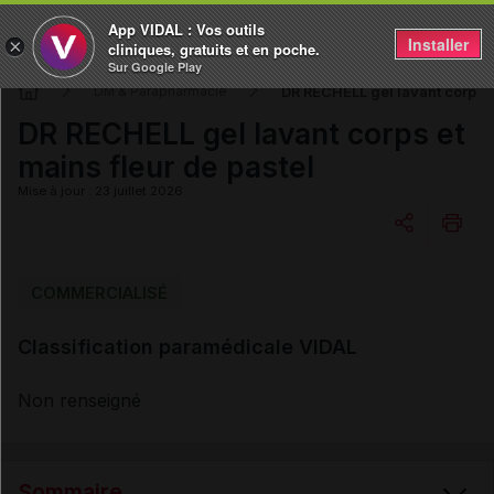
App VIDAL : Vos outils
Installer
×
cliniques, gratuits et en poche.
Sur Google Play
DR RECHELL gel lavant corps e
DM & Parapharmacie
DR RECHELL gel lavant corps et
mains fleur de pastel
Mise à jour : 23 juillet 2026
Copier l'url
COMMERCIALISÉ
Classification paramédicale VIDAL
Email
Non renseigné
Sommaire