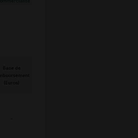
ommercialisé
Base de
mboursement
(Euros)
-