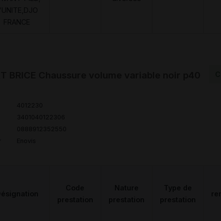
'UNITE,DJO
FRANCE
 BRICE Chaussure volume variable noir p40
C
4012230
3401040122306
0888912352550
r
Enovis
Code
Nature
Type de
ésignation
re
prestation
prestation
prestation