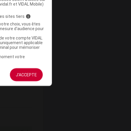
vidal.fr et VIDAL Mobile)
es sites tiers
i
votre choix, vous êtes
mesure d'audience pour
Base de
u de votre compte VIDAL
mboursement
a uniquement applicable
rminal pour mémoriser
(Euros)
t moment votre
J'ACCEPTE
-