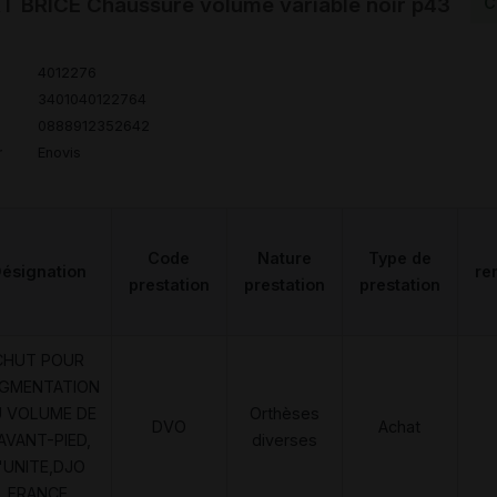
 BRICE Chaussure volume variable noir p43
C
4012276
3401040122764
0888912352642
r
Enovis
Code
Nature
Type de
ésignation
re
prestation
prestation
prestation
CHUT POUR
GMENTATION
 VOLUME DE
Orthèses
DVO
Achat
'AVANT-PIED,
diverses
'UNITE,DJO
FRANCE