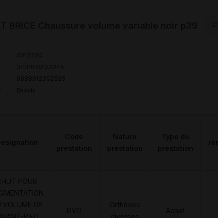
 BRICE Chaussure volume variable noir p39
C
4012224
3401040122245
0888912352529
r
Enovis
Code
Nature
Type de
ésignation
re
prestation
prestation
prestation
CHUT POUR
GMENTATION
 VOLUME DE
Orthèses
DVO
Achat
'AVANT-PIED,
diverses