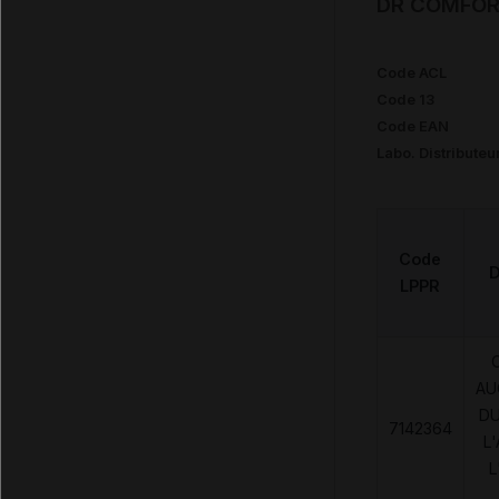
DR COMFORT
Code ACL
Code 13
Code EAN
Labo. Distributeu
Code
D
LPPR
AU
DU
7142364
L
L