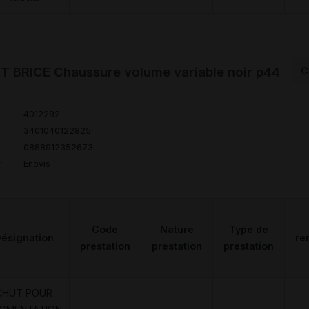
 BRICE Chaussure volume variable noir p44
C
4012282
3401040122825
0888912352673
r
Enovis
Code
Nature
Type de
ésignation
re
prestation
prestation
prestation
CHUT POUR