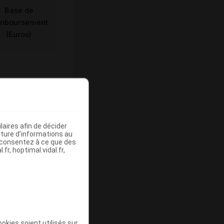
Base de
mboursement
(Euros)
-
aires afin de décider
iture d’informations au
s consentez à ce que des
fr, hoptimal.vidal.fr,
ommercialisé
okies soient utilisés sur