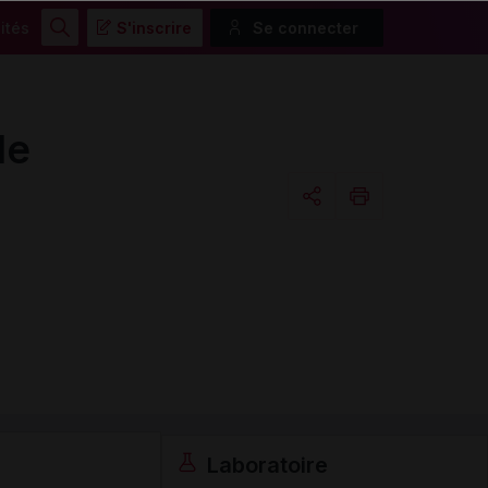
ités
S'inscrire
Se connecter
Rechercher
le
Copier l'url
Email
Laboratoire