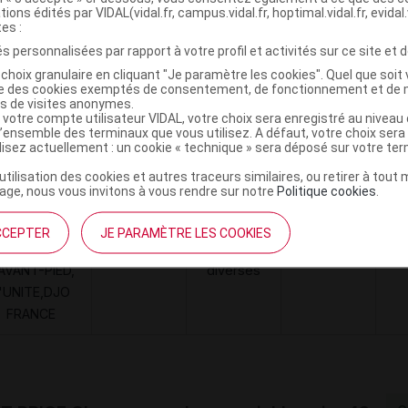
tions édités par VIDAL(vidal.fr, campus.vidal.fr, hoptimal.vidal.fr, evidal.
0888912352611
tes :
r
Enovis
s personnalisées par rapport à votre profil et activités sur ce site et d
choix granulaire en cliquant "Je paramètre les cookies". Quel que soit 
ise des cookies exemptés de consentement, de fonctionnement et de 
es de visites anonymes.
 votre compte utilisateur VIDAL, votre choix sera enregistré au nivea
Code
Nature
Type de
ésignation
re
l’ensemble des terminaux que vous utilisez. A défaut, votre choix ser
prestation
prestation
prestation
ilisez actuellement : un cookie « technique » sera déposé sur votre te
’utilisation des cookies et autres traceurs similaires, ou retirer à tou
ge, nous vous invitons à vous rendre sur notre
Politique cookies
.
CHUT POUR
GMENTATION
CCEPTER
JE PARAMÈTRE LES COOKIES
 VOLUME DE
Orthèses
DVO
Achat
'AVANT-PIED,
diverses
'UNITE,DJO
FRANCE