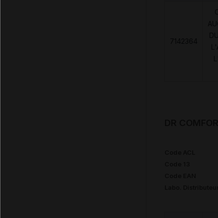
AU
DU
7142364
L
L
DR COMFORT
Code ACL
Code 13
Code EAN
Labo. Distributeu