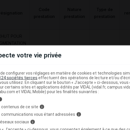
Code
Nature
Type de
ésignation
re
prestation
prestation
prestation
CHUT POUR
GMENTATION
 VOLUME DE
Orthèses
DVO
Achat
pecte votre vie privée
'AVANT-PIED,
diverses
'UNITE,DJO
FRANCE
e configurer vos réglages en matière de cookies et technologies simil
124 sociétés tierces
effectuent des opérations de lecture et/ou d’écr
ous utilisez. En cliquant sur le bouton « J’accepte » ci-dessous, vou
ur certains sites et applications édités par VIDAL (vidal.fr, campus.vidal.
abu.com et VIDAL Mobile) pour les finalités suivantes :
i
 BRICE Chaussure volume variable noir p42
C
 contenus de ce site
i
s communications vous étant adressées
i
4012253
 réseaux sociaux
i
3401040122535
on « J’accepte » ci-dessous, vous consentez également à ce que des co