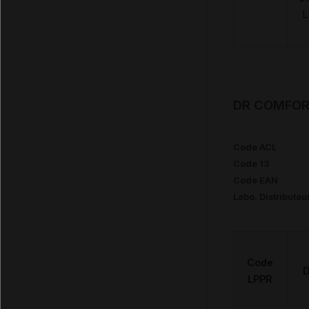
L
DR COMFORT
Code ACL
Code 13
Code EAN
Labo. Distributeu
Code
D
LPPR