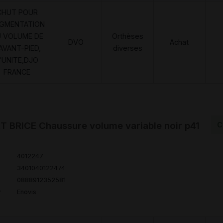
CHUT POUR
GMENTATION
 VOLUME DE
Orthèses
DVO
Achat
'AVANT-PIED,
diverses
'UNITE,DJO
FRANCE
 BRICE Chaussure volume variable noir p41
C
4012247
3401040122474
0888912352581
r
Enovis