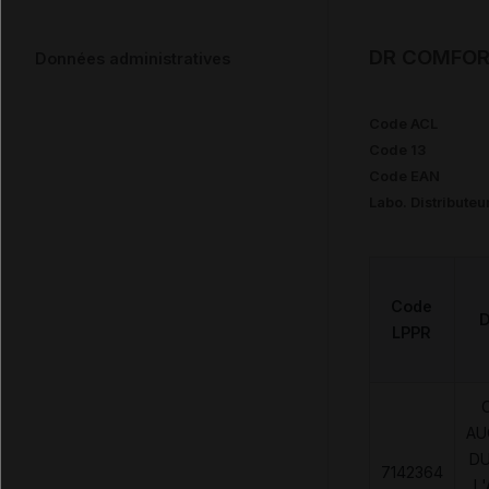
DR COMFORT
Données administratives
Code ACL
Code 13
Code EAN
Labo. Distributeu
Code
D
LPPR
AU
DU
7142364
L