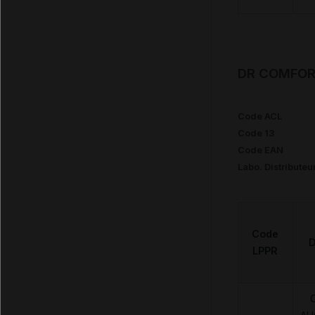
DR COMFORT
Code ACL
Code 13
Code EAN
Labo. Distributeu
Code
D
LPPR