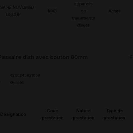
appareils
SSAIRE,NOVOMED
MAD
de
Achat
GROUP
traitements
divers
Pessaire dish avec bouton 80mm
C
4260245821068
r
Gyneas
Code
Nature
Type de
Désignation
prestation
prestation
prestation