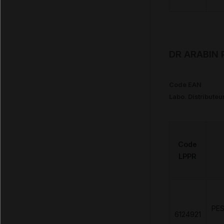
DR ARABIN 
Code EAN
Labo. Distributeu
Code
LPPR
PE
6124921