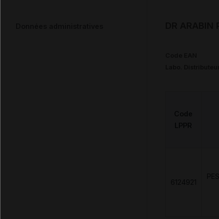
DR ARABIN 
Données administratives
Code EAN
Labo. Distributeu
Code
LPPR
PE
6124921