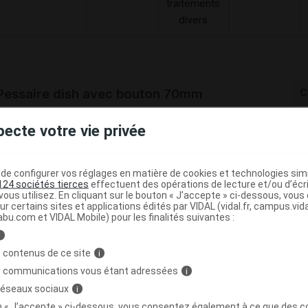
traitements
divers
Pessaire dish avec bouton 70mm
C
pecte votre vie privée
4260245821044
r
Gyneas
e configurer vos réglages en matière de cookies et technologies simil
124 sociétés tierces
effectuent des opérations de lecture et/ou d’écr
ous utilisez. En cliquant sur le bouton « J’accepte » ci-dessous, vou
ur certains sites et applications édités par VIDAL (vidal.fr, campus.vidal.
abu.com et VIDAL Mobile) pour les finalités suivantes :
Code
Nature
Type de
Désignation
prestation
prestation
prestation
i
 contenus de ce site
i
s communications vous étant adressées
i
matériels et
 réseaux sociaux
i
appareils
SSAIRE,NOVOMED
on « J’accepte » ci-dessous, vous consentez également à ce que des co