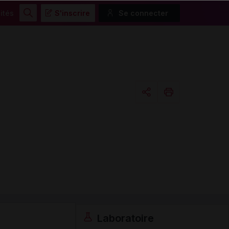
ités
S'inscrire
Se connecter
Rechercher
Copier l'url
Email
Laboratoire