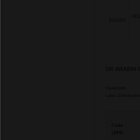
PE
6124921
DR ARABIN 
Code EAN
Labo. Distributeu
Code
LPPR