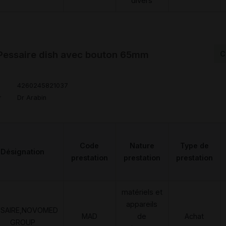
divers
Pessaire dish avec bouton 65mm
C
4260245821037
r
Dr Arabin
Code
Nature
Type de
Désignation
prestation
prestation
prestation
matériels et
appareils
SSAIRE,NOVOMED
MAD
de
Achat
GROUP