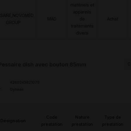
matériels et
appareils
SSAIRE,NOVOMED
MAD
de
Achat
GROUP
traitements
divers
Pessaire dish avec bouton 85mm
C
4260245821075
r
Gyneas
Code
Nature
Type de
Désignation
prestation
prestation
prestation