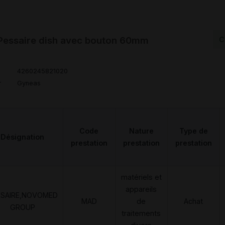
Pessaire dish avec bouton 60mm
C
4260245821020
r
Gyneas
Code
Nature
Type de
Désignation
prestation
prestation
prestation
matériels et
appareils
SSAIRE,NOVOMED
MAD
de
Achat
GROUP
traitements