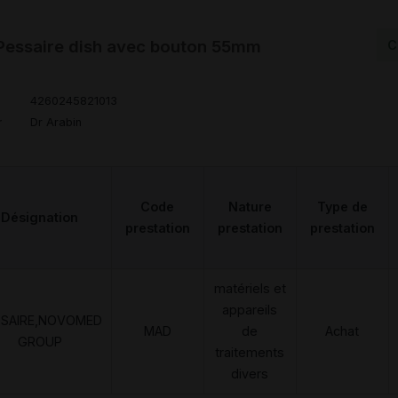
Pessaire dish avec bouton 55mm
C
4260245821013
r
Dr Arabin
Code
Nature
Type de
Désignation
prestation
prestation
prestation
matériels et
appareils
SSAIRE,NOVOMED
MAD
de
Achat
GROUP
traitements
divers