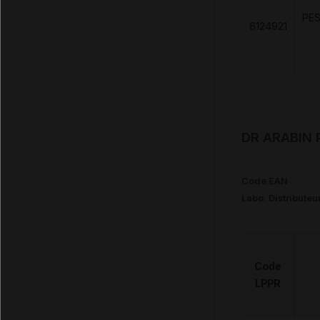
PE
6124921
DR ARABIN 
Code EAN
Labo. Distributeu
Code
LPPR