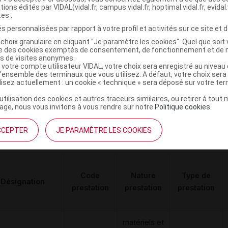
MAD
de
Achat
tions édités par VIDAL(vidal.fr, campus.vidal.fr, hoptimal.vidal.fr, evidal.
GROUP
tes :
traitements
s personnalisées par rapport à votre profil et activités sur ce site et d
divers
choix granulaire en cliquant "Je paramètre les cookies". Quel que soit 
ise des cookies exemptés de consentement, de fonctionnement et de 
es de visites anonymes.
 votre compte utilisateur VIDAL, votre choix sera enregistré au nivea
l’ensemble des terminaux que vous utilisez. A défaut, votre choix ser
Pessaire dish avec bouton 75mm
ilisez actuellement : un cookie « technique » sera déposé sur votre te
C
’utilisation des cookies et autres traceurs similaires, ou retirer à tou
ge, nous vous invitons à vous rendre sur notre
Politique cookies
.
4260245821051
r
Dr Arabin
CCEPTER
JE PARAMÈTRE LES COOKIES
Code
Nature
Type de
Désignation
prestation
prestation
prestation
matériels et