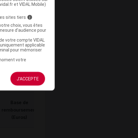
-
vidal.fr et VIDAL Mobile)
es sites tiers
i
votre choix, vous êtes
mesure d'audience pour
u de votre compte VIDAL
a uniquement applicable
rminal pour mémoriser
ommercialisé
t moment votre
J'ACCEPTE
Base de
remboursement
(Euros)