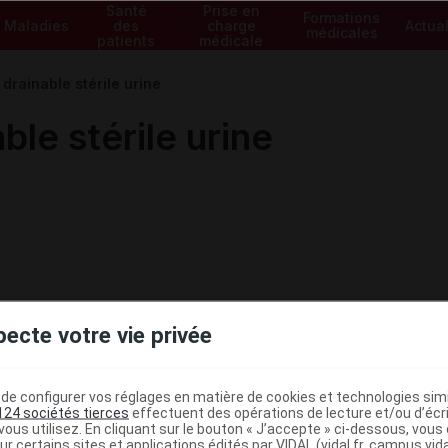
Santé
Prise en
Formations
Maladies
des
charge
Actual
médicales
patients
médicale
rainable stérile urine
le stérile urine
pecte votre vie privée
e configurer vos réglages en matière de cookies et technologies simil
124 sociétés tierces
effectuent des opérations de lecture et/ou d’écr
ministratives
ous utilisez. En cliquant sur le bouton « J’accepte » ci-dessous, vou
ur certains sites et applications édités par VIDAL (vidal.fr, campus.vidal.