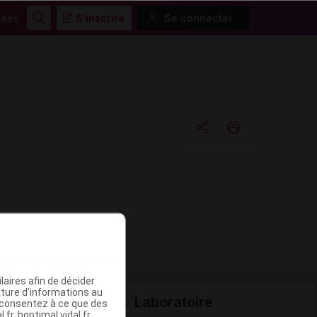
ités
S'inscrire
Se connecter
Rechercher
Copier l'url
Email
aires afin de décider
iture d’informations au
Laboratoire
s consentez à ce que des
fr, hoptimal.vidal.fr,