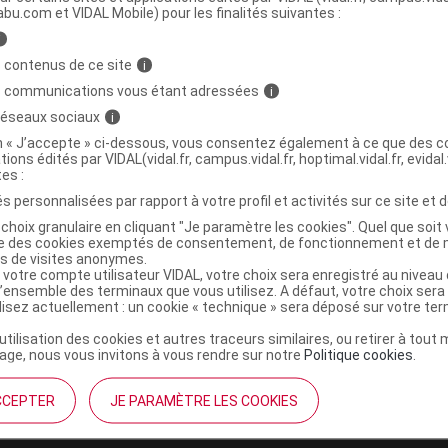
abu.com et VIDAL Mobile) pour les finalités suivantes :
i
 drainable stérile urine 2l
C
 contenus de ce site
i
s communications vous étant adressées
i
4132572
 réseaux sociaux
i
3401041325720
on « J’accepte » ci-dessous, vous consentez également à ce que des co
tions édités par VIDAL(vidal.fr, campus.vidal.fr, hoptimal.vidal.fr, evidal.
r
Medtronic
tes :
NR
s personnalisées par rapport à votre profil et activités sur ce site et d
choix granulaire en cliquant "Je paramètre les cookies". Quel que soit 
ise des cookies exemptés de consentement, de fonctionnement et de 
es de visites anonymes.
 votre compte utilisateur VIDAL, votre choix sera enregistré au nivea
l’ensemble des terminaux que vous utilisez. A défaut, votre choix ser
ilisez actuellement : un cookie « technique » sera déposé sur votre te
’utilisation des cookies et autres traceurs similaires, ou retirer à tou
ge, nous vous invitons à vous rendre sur notre
Politique cookies
.
CCEPTER
JE PARAMÈTRE LES COOKIES
institutionnel
Espace pa