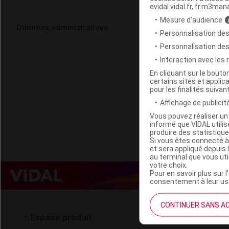
evidal.vidal.fr, fr.m3man
Mesure d’audience
DOVER Poche
Données administratives
Personnalisation des
Personnalisation de
Code ACL
Interaction avec les
Code 13
En cliquant sur le bout
certains sites et applica
Labo. Distributeu
pour les finalités suivan
Remboursement
Affichage de publicité
Vous pouvez réaliser un 
informé que VIDAL util
produire des statistiqu
Si vous êtes connecté à
et sera appliqué depuis 
au terminal que vous ut
votre choix.
Pour en savoir plus sur l
consentement à leur usa
CONTINUER SANS A
Espace produit
Espace 