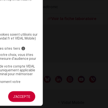
Medtronic
ommercialisé
Voir la fiche laboratoire
okies soient utilisés sur
vidal.fr et VIDAL Mobile)
es sites tiers
i
votre choix, vous êtes
mesure d'audience pour
u de votre compte VIDAL
a uniquement applicable
rminal pour mémoriser
t moment votre
J'ACCEPTE
rtenaires
Vidal Mobile