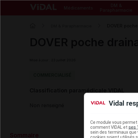
DM &
Médicaments
Parapharmacie
DOVER poche d
DM & Parapharmacie
DOVER poche drainab
Mise à jour : 23 juillet 2026
COMMERCIALISÉ
Classification paramédicale VIDAL
Vidal res
Non renseigné
Ce module vous permet d
comment VIDAL et
ses 
Données ad
sein des terminaux que v
Sommaire
cookies soient utilisés s