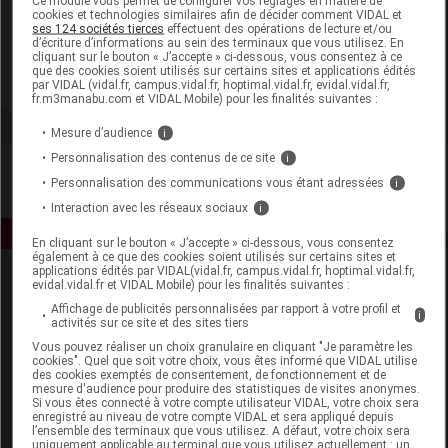
Ce module vous permet de configurer vos réglages en matière de
cookies et technologies similaires afin de décider comment VIDAL et
ses 124 sociétés tierces
effectuent des opérations de lecture et/ou
Ceva Santé Animale
d’écriture d’informations au sein des terminaux que vous utilisez. En
cliquant sur le bouton « J’accepte » ci-dessous, vous consentez à ce
que des cookies soient utilisés sur certains sites et applications édités
Voir la fiche laboratoire
par VIDAL (vidal.fr, campus.vidal.fr, hoptimal.vidal.fr, evidal.vidal.fr,
fr.m3manabu.com et VIDAL Mobile) pour les finalités suivantes :
Mesure d’audience
i
Personnalisation des contenus de ce site
i
Personnalisation des communications vous étant adressées
i
Interaction avec les réseaux sociaux
i
En cliquant sur le bouton « J’accepte » ci-dessous, vous consentez
également à ce que des cookies soient utilisés sur certains sites et
applications édités par VIDAL(vidal.fr, campus.vidal.fr, hoptimal.vidal.fr,
evidal.vidal.fr et VIDAL Mobile) pour les finalités suivantes :
Affichage de publicités personnalisées par rapport à votre profil et
i
activités sur ce site et des sites tiers
Vous pouvez réaliser un choix granulaire en cliquant "Je paramètre les
cookies". Quel que soit votre choix, vous êtes informé que VIDAL utilise
des cookies exemptés de consentement, de fonctionnement et de
Espace produit
mesure d'audience pour produire des statistiques de visites anonymes.
Si vous êtes connecté à votre compte utilisateur VIDAL, votre choix sera
Boutique
enregistré au niveau de votre compte VIDAL et sera appliqué depuis
l’ensemble des terminaux que vous utilisez. A défaut, votre choix sera
VIDAL Expert
uniquement applicable au terminal que vous utilisez actuellement : un