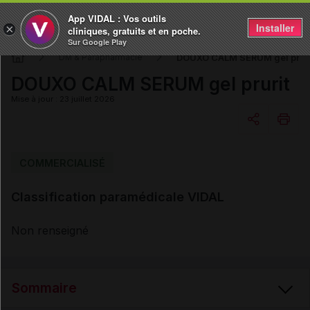
App VIDAL : Vos outils
Installer
×
cliniques, gratuits et en poche.
Sur Google Play
DOUXO CALM SERUM gel pruri
DM & Parapharmacie
DOUXO CALM SERUM gel prurit
Mise à jour : 23 juillet 2026
Copier l'url
COMMERCIALISÉ
Classification paramédicale VIDAL
Email
Non renseigné
Sommaire