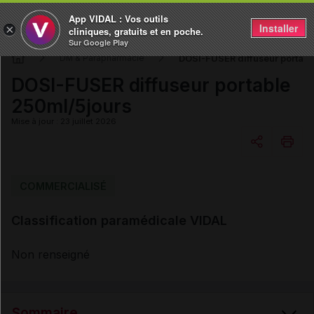
App VIDAL : Vos outils
Installer
×
cliniques, gratuits et en poche.
Sur Google Play
DOSI-FUSER diffuseur portabl
DM & Parapharmacie
DOSI-FUSER diffuseur portable
250ml/5jours
Mise à jour : 23 juillet 2026
Copier l'url
COMMERCIALISÉ
Classification paramédicale VIDAL
Email
Non renseigné
Sommaire