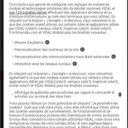
Laboratoire
Ce module vous permet de configurer vos réglages en matière de
cookies et technologies similaires afin de décider comment VIDAL et
ses 124 sociétés tierces
effectuent des opérations de lecture et/ou
d’écriture d’informations au sein des terminaux que vous utilisez. En
Asept InMed
cliquant sur le bouton « J’accepte » ci-dessous, vous consentez à ce
que des cookies soient utilisés sur certains sites et applications édités
par VIDAL (vidal.fr, campus.vidal.fr, hoptimal.vidal.fr, evidal.vidal.fr,
Voir la fiche laboratoire
fr.m3manabu.com et VIDAL Mobile) pour les finalités suivantes :
Mesure d’audience
i
Personnalisation des contenus de ce site
i
Personnalisation des communications vous étant adressées
i
Interaction avec les réseaux sociaux
i
En cliquant sur le bouton « J’accepte » ci-dessous, vous consentez
également à ce que des cookies soient utilisés sur certains sites et
applications édités par VIDAL(vidal.fr, campus.vidal.fr, hoptimal.vidal.fr,
evidal.vidal.fr et VIDAL Mobile) pour les finalités suivantes :
Affichage de publicités personnalisées par rapport à votre profil et
i
activités sur ce site et des sites tiers
Vous pouvez réaliser un choix granulaire en cliquant "Je paramètre les
cookies". Quel que soit votre choix, vous êtes informé que VIDAL utilise
des cookies exemptés de consentement, de fonctionnement et de
mesure d'audience pour produire des statistiques de visites anonymes.
Espace produit
Si vous êtes connecté à votre compte utilisateur VIDAL, votre choix sera
enregistré au niveau de votre compte VIDAL et sera appliqué depuis
Boutique
l’ensemble des terminaux que vous utilisez. A défaut, votre choix sera