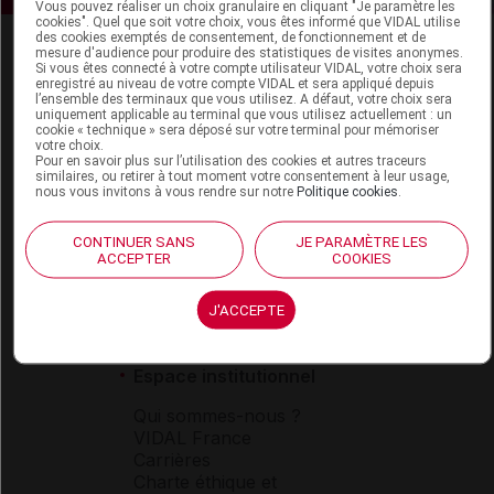
Vous pouvez réaliser un choix granulaire en cliquant "Je paramètre les
cookies". Quel que soit votre choix, vous êtes informé que VIDAL utilise
des cookies exemptés de consentement, de fonctionnement et de
mesure d'audience pour produire des statistiques de visites anonymes.
Si vous êtes connecté à votre compte utilisateur VIDAL, votre choix sera
enregistré au niveau de votre compte VIDAL et sera appliqué depuis
l’ensemble des terminaux que vous utilisez. A défaut, votre choix sera
uniquement applicable au terminal que vous utilisez actuellement : un
cookie « technique » sera déposé sur votre terminal pour mémoriser
votre choix.
Espace produit
Pour en savoir plus sur l’utilisation des cookies et autres traceurs
similaires, ou retirer à tout moment votre consentement à leur usage,
nous vous invitons à vous rendre sur notre
Politique cookies
.
Boutique
VIDAL Expert
VIDAL Hoptimal
CONTINUER SANS
JE PARAMÈTRE LES
ACCEPTER
COOKIES
eVIDAL
VIDAL Mobile
VIDAL widget
J'ACCEPTE
VIDAL Sécurisation
VIDAL e-Services
Espace institutionnel
Qui sommes-nous ?
VIDAL France
Carrières
Charte éthique et