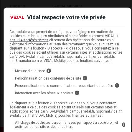
Code 13
3401040885003
Labo. Distributeur
Groupe SOBER SAS
Vidal respecte votre vie privée
Remboursement
NR
Ce module vous permet de configurer vos réglages en matière de
cookies et technologies similaires afin de décider comment VIDAL et
ses 124 sociétés tierces
effectuent des opérations de lecture et/ou
d’écriture d’informations au sein des terminaux que vous utilisez. En
cliquant sur le bouton « J’accepte » ci-dessous, vous consentez à ce
que des cookies soient utilisés sur certains sites et applications édités
par VIDAL (vidal.fr, campus.vidal.fr, hoptimal.vidal.fr, evidal.vidal.fr,
Laboratoire
fr.m3manabu.com et VIDAL Mobile) pour les finalités suivantes :
Mesure d’audience
i
Groupe SOBER SAS
Personnalisation des contenus de ce site
i
Personnalisation des communications vous étant adressées
i
Voir la fiche laboratoire
Interaction avec les réseaux sociaux
i
En cliquant sur le bouton « J’accepte » ci-dessous, vous consentez
également à ce que des cookies soient utilisés sur certains sites et
applications édités par VIDAL(vidal.fr, campus.vidal.fr, hoptimal.vidal.fr,
evidal.vidal.fr et VIDAL Mobile) pour les finalités suivantes :
Affichage de publicités personnalisées par rapport à votre profil et
i
activités sur ce site et des sites tiers