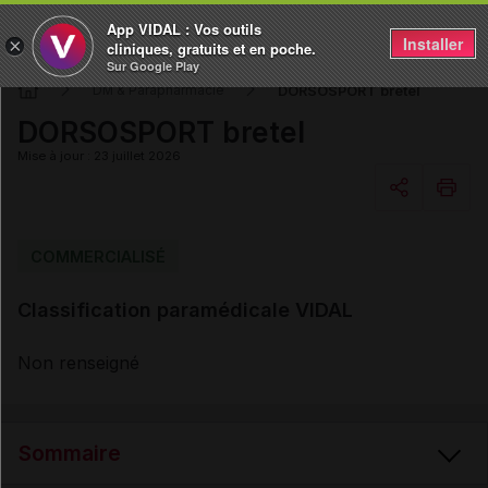
App VIDAL : Vos outils
Installer
×
cliniques, gratuits et en poche.
Sur Google Play
DORSOSPORT bretel
DM & Parapharmacie
DORSOSPORT bretel
Mise à jour : 23 juillet 2026
Copier l'url
COMMERCIALISÉ
Classification paramédicale VIDAL
Email
Non renseigné
Sommaire