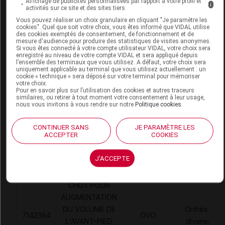
Affichage de publicités personnalisées par rapport à votre profil et
i
activités sur ce site et des sites tiers
DONJOY NEWTON Chaussure CHUT p42
Vous pouvez réaliser un choix granulaire en cliquant "Je paramètre les
cookies". Quel que soit votre choix, vous êtes informé que VIDAL utilise
Paire
des cookies exemptés de consentement, de fonctionnement et de
mesure d'audience pour produire des statistiques de visites anonymes.
Si vous êtes connecté à votre compte utilisateur VIDAL, votre choix sera
Commercialisé
enregistré au niveau de votre compte VIDAL et sera appliqué depuis
l’ensemble des terminaux que vous utilisez. A défaut, votre choix sera
uniquement applicable au terminal que vous utilisez actuellement : un
cookie « technique » sera déposé sur votre terminal pour mémoriser
Code EAN
0190446915379
votre choix.
Pour en savoir plus sur l’utilisation des cookies et autres traceurs
Labo. Distributeur
Enovis
similaires, ou retirer à tout moment votre consentement à leur usage,
nous vous invitons à vous rendre sur notre
Politique cookies
.
CONTINUER SANS
JE PARAMÈTRE LES
ACCEPTER
COOKIES
Code
Code
Nature
Désignation
LPPR
prestation
prestation
J'ACCEPTE
CHUT POUR
AUGMENTATION
DU VOLUME DE
Orthèses
7142364
DVO
L'AVANT-PIED,
diverses