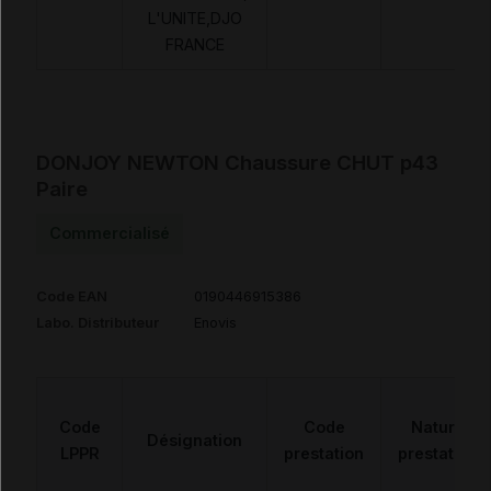
L'UNITE,DJO
FRANCE
DONJOY NEWTON Chaussure CHUT p43
Paire
Commercialisé
Code EAN
0190446915386
Labo. Distributeur
Enovis
Code
Code
Nature
Désignation
LPPR
prestation
prestation