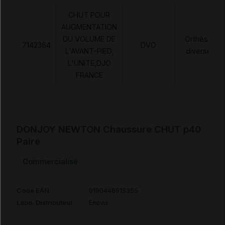
CHUT POUR
AUGMENTATION
DU VOLUME DE
Orthèses
7142364
DVO
L'AVANT-PIED,
diverses
L'UNITE,DJO
FRANCE
DONJOY NEWTON Chaussure CHUT p40
Paire
Commercialisé
Code EAN
0190446915355
Labo. Distributeur
Enovis