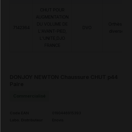
CHUT POUR
AUGMENTATION
DU VOLUME DE
Orthèses
7142364
DVO
L'AVANT-PIED,
diverses
L'UNITE,DJO
FRANCE
DONJOY NEWTON Chaussure CHUT p44
Paire
Commercialisé
Code EAN
0190446915393
Labo. Distributeur
Enovis