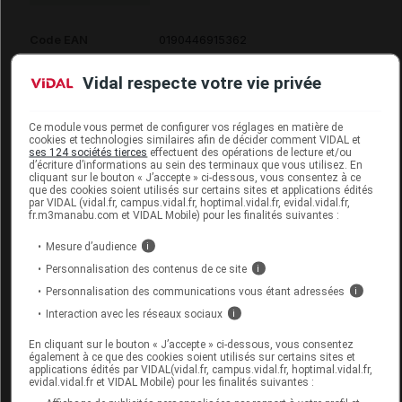
Code EAN
0190446915362
Labo. Distributeur
Enovis
Vidal respecte votre vie privée
Ce module vous permet de configurer vos réglages en matière de
cookies et technologies similaires afin de décider comment VIDAL et
Code
Code
Nature
ses 124 sociétés tierces
effectuent des opérations de lecture et/ou
Désignation
d’écriture d’informations au sein des terminaux que vous utilisez. En
LPPR
prestation
prestation
cliquant sur le bouton « J’accepte » ci-dessous, vous consentez à ce
que des cookies soient utilisés sur certains sites et applications édités
par VIDAL (vidal.fr, campus.vidal.fr, hoptimal.vidal.fr, evidal.vidal.fr,
fr.m3manabu.com et VIDAL Mobile) pour les finalités suivantes :
CHUT POUR
Mesure d’audience
i
AUGMENTATION
Personnalisation des contenus de ce site
i
DU VOLUME DE
Orthèses
7142364
DVO
Personnalisation des communications vous étant adressées
i
L'AVANT-PIED,
diverses
Interaction avec les réseaux sociaux
i
L'UNITE,DJO
FRANCE
En cliquant sur le bouton « J’accepte » ci-dessous, vous consentez
également à ce que des cookies soient utilisés sur certains sites et
applications édités par VIDAL(vidal.fr, campus.vidal.fr, hoptimal.vidal.fr,
evidal.vidal.fr et VIDAL Mobile) pour les finalités suivantes :