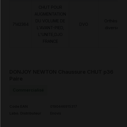
CHUT POUR
AUGMENTATION
DU VOLUME DE
Orthèses
7142364
DVO
L'AVANT-PIED,
diverses
L'UNITE,DJO
FRANCE
DONJOY NEWTON Chaussure CHUT p36
Paire
Commercialisé
Code EAN
0190446915317
Labo. Distributeur
Enovis