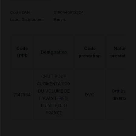
Code EAN
0190446915324
Labo. Distributeur
Enovis
Code
Code
Nature
Désignation
LPPR
prestation
prestation
CHUT POUR
AUGMENTATION
DU VOLUME DE
Orthèses
7142364
DVO
L'AVANT-PIED,
diverses
L'UNITE,DJO
FRANCE