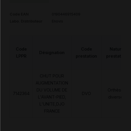
Code EAN
0190446915409
Labo. Distributeur
Enovis
Code
Code
Nature
Désignation
LPPR
prestation
prestation
CHUT POUR
AUGMENTATION
DU VOLUME DE
Orthèses
7142364
DVO
L'AVANT-PIED,
diverses
L'UNITE,DJO
FRANCE