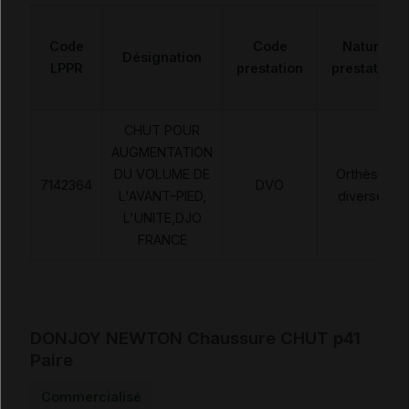
Code
Code
Nature
Désignation
LPPR
prestation
prestation
CHUT POUR
AUGMENTATION
DU VOLUME DE
Orthèses
7142364
DVO
L'AVANT-PIED,
diverses
L'UNITE,DJO
FRANCE
DONJOY NEWTON Chaussure CHUT p41
Paire
Commercialisé