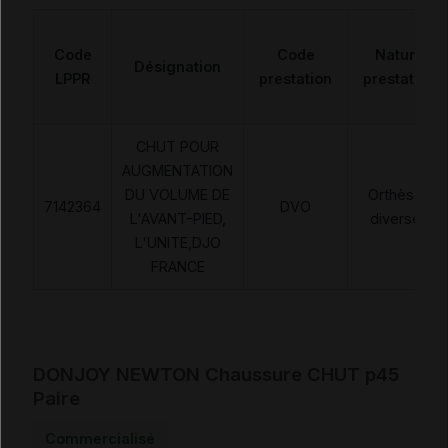
Code
Code
Nature
Désignation
LPPR
prestation
prestation
CHUT POUR
AUGMENTATION
DU VOLUME DE
Orthèses
7142364
DVO
L'AVANT-PIED,
diverses
L'UNITE,DJO
FRANCE
DONJOY NEWTON Chaussure CHUT p45
Paire
Commercialisé