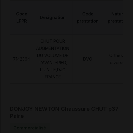
Code
Code
Nature
Désignation
LPPR
prestation
prestation
CHUT POUR
AUGMENTATION
DU VOLUME DE
Orthèses
7142364
DVO
L'AVANT-PIED,
diverses
L'UNITE,DJO
FRANCE
DONJOY NEWTON Chaussure CHUT p37
Paire
Commercialisé