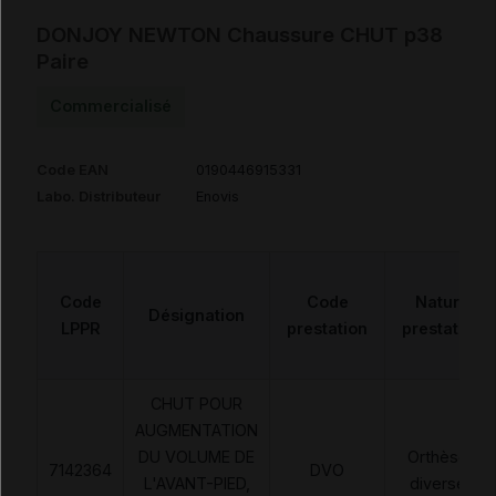
DONJOY NEWTON Chaussure CHUT p38
Paire
Commercialisé
Code EAN
0190446915331
Labo. Distributeur
Enovis
Code
Code
Nature
Désignation
LPPR
prestation
prestation
CHUT POUR
AUGMENTATION
DU VOLUME DE
Orthèses
7142364
DVO
L'AVANT-PIED,
diverses