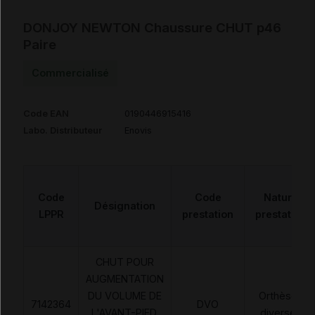
DONJOY NEWTON Chaussure CHUT p46
Paire
Commercialisé
Code EAN
0190446915416
Labo. Distributeur
Enovis
Code
Code
Nature
Désignation
LPPR
prestation
prestation
CHUT POUR
AUGMENTATION
DU VOLUME DE
Orthèses
7142364
DVO
L'AVANT-PIED,
diverses