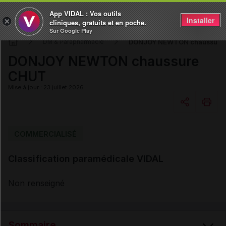
App VIDAL : Vos outils
Installer
×
cliniques, gratuits et en poche.
Sur Google Play
DONJOY NEWTON chaussure
DM & Parapharmacie
DONJOY NEWTON chaussure
CHUT
Mise à jour : 23 juillet 2026
Copier l'url
COMMERCIALISÉ
Classification paramédicale VIDAL
Email
Non renseigné
Sommaire