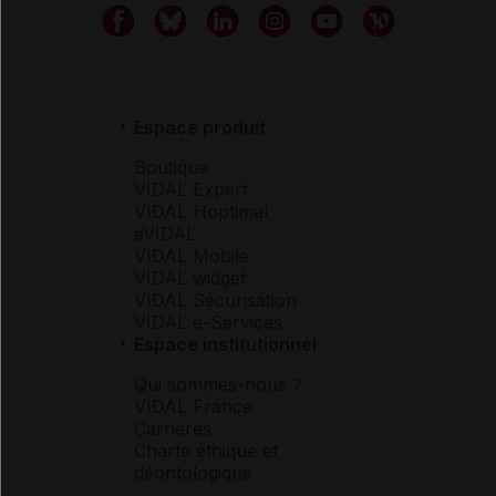
Espace produit
Boutique
VIDAL Expert
VIDAL Hoptimal
eVIDAL
VIDAL Mobile
VIDAL widget
VIDAL Sécurisation
VIDAL e-Services
Espace institutionnel
Qui sommes-nous ?
VIDAL France
Carrières
Charte éthique et
déontologique