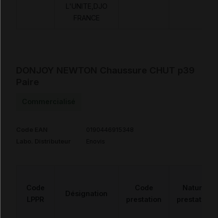
L'UNITE,DJO
FRANCE
DONJOY NEWTON Chaussure CHUT p39
Paire
Commercialisé
Code EAN
0190446915348
Labo. Distributeur
Enovis
Code
Code
Nature
Désignation
LPPR
prestation
prestation