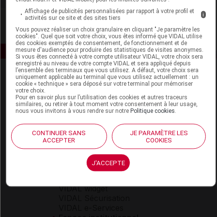
Affichage de publicités personnalisées par rapport à votre profil et
i
activités sur ce site et des sites tiers
Vous pouvez réaliser un choix granulaire en cliquant "Je paramètre les
cookies". Quel que soit votre choix, vous êtes informé que VIDAL utilise
des cookies exemptés de consentement, de fonctionnement et de
mesure d'audience pour produire des statistiques de visites anonymes.
Si vous êtes connecté à votre compte utilisateur VIDAL, votre choix sera
enregistré au niveau de votre compte VIDAL et sera appliqué depuis
l’ensemble des terminaux que vous utilisez. A défaut, votre choix sera
uniquement applicable au terminal que vous utilisez actuellement : un
cookie « technique » sera déposé sur votre terminal pour mémoriser
votre choix.
Pour en savoir plus sur l’utilisation des cookies et autres traceurs
similaires, ou retirer à tout moment votre consentement à leur usage,
nous vous invitons à vous rendre sur notre
Politique cookies
.
Espace produit
CONTINUER SANS
JE PARAMÈTRE LES
Boutique
ACCEPTER
COOKIES
VIDAL Expert
VIDAL Hoptimal
J'ACCEPTE
eVIDAL
VIDAL Mobile
VIDAL widget
VIDAL Sécurisation
VIDAL e-Services