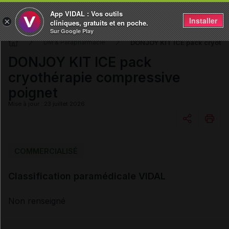
App VIDAL : Vos outils
Installer
×
cliniques, gratuits et en poche.
Sur Google Play
DONJOY KIT ICE pack cryothé
DM & Parapharmacie
DONJOY KIT ICE pack
cryothérapie compressive
poignet
Mise à jour : 23 juillet 2026
Copier l'url
COMMERCIALISÉ
Classification paramédicale VIDAL
Email
Non renseigné