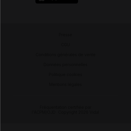
Presse
-
CGU
-
Conditions générales de vente
-
Données personnelles
-
Politique cookies
-
Mentions légales
Fréquentation certifiée par
l'ACPM/OJD
|
Copyright 2026 Vidal