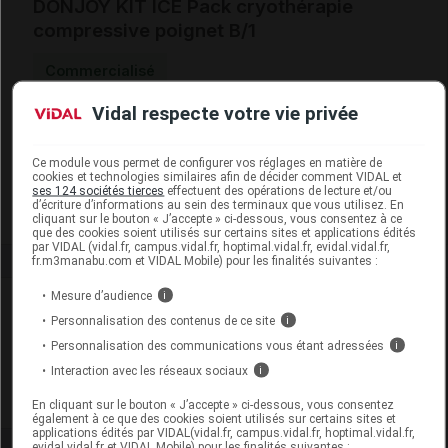
DONJOY KIT ICE Pack cryothérapie
compressive poignet B/1
Commercialisé
Vidal respecte votre vie privée
Code EAN
0190446918967
Labo. Distributeur
Enovis
Ce module vous permet de configurer vos réglages en matière de
Remboursement
NR
cookies et technologies similaires afin de décider comment VIDAL et
ses 124 sociétés tierces
effectuent des opérations de lecture et/ou
d’écriture d’informations au sein des terminaux que vous utilisez. En
cliquant sur le bouton « J’accepte » ci-dessous, vous consentez à ce
que des cookies soient utilisés sur certains sites et applications édités
par VIDAL (vidal.fr, campus.vidal.fr, hoptimal.vidal.fr, evidal.vidal.fr,
fr.m3manabu.com et VIDAL Mobile) pour les finalités suivantes :
Mesure d’audience
i
Laboratoire
Personnalisation des contenus de ce site
i
Personnalisation des communications vous étant adressées
i
Enovis
Interaction avec les réseaux sociaux
i
Voir la fiche laboratoire
En cliquant sur le bouton « J’accepte » ci-dessous, vous consentez
également à ce que des cookies soient utilisés sur certains sites et
applications édités par VIDAL(vidal.fr, campus.vidal.fr, hoptimal.vidal.fr,
evidal.vidal.fr et VIDAL Mobile) pour les finalités suivantes :