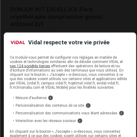
DONJOY KIT EXCELL ICE Pack
cryothérapie compressive genou
ant/post B/1
Commercialisé
Vidal respecte votre vie privée
Code EAN
0190446919568
Ce module vous permet de configurer vos réglages en matière de
Labo. Distributeur
Enovis
cookies et technologies similaires afin de décider comment VIDAL et
ses 124 sociétés tierces
effectuent des opérations de lecture et/ou
Remboursement
NR
d’écriture d’informations au sein des terminaux que vous utilisez. En
cliquant sur le bouton « J’accepte » ci-dessous, vous consentez à ce
que des cookies soient utilisés sur certains sites et applications édités
par VIDAL (vidal.fr, campus.vidal.fr, hoptimal.vidal.fr, evidal.vidal.fr,
fr.m3manabu.com et VIDAL Mobile) pour les finalités suivantes :
Mesure d’audience
i
Personnalisation des contenus de ce site
i
Laboratoire
Personnalisation des communications vous étant adressées
i
Interaction avec les réseaux sociaux
i
Enovis
En cliquant sur le bouton « J’accepte » ci-dessous, vous consentez
également à ce que des cookies soient utilisés sur certains sites et