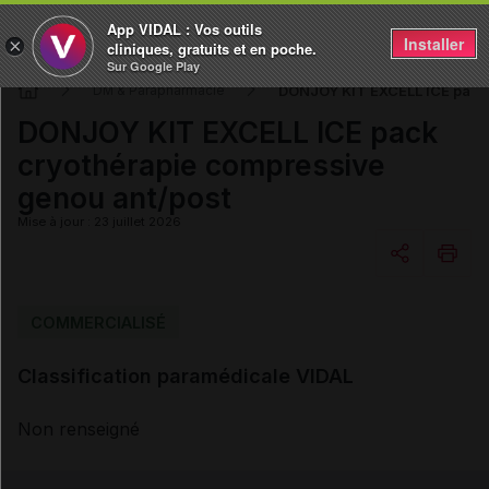
App VIDAL : Vos outils
Installer
×
cliniques, gratuits et en poche.
Sur Google Play
DONJOY KIT EXCELL ICE pack 
DM & Parapharmacie
DONJOY KIT EXCELL ICE pack
cryothérapie compressive
genou ant/post
Mise à jour : 23 juillet 2026
Copier l'url
COMMERCIALISÉ
Classification paramédicale VIDAL
Email
Non renseigné