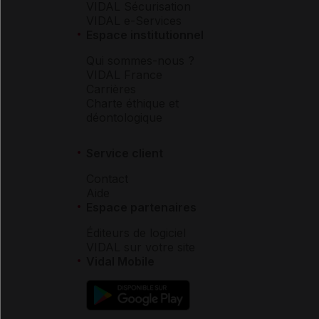
VIDAL Sécurisation
VIDAL e-Services
Espace institutionnel
Qui sommes-nous ?
VIDAL France
Carrières
Charte éthique et
déontologique
Service client
Contact
Aide
Espace partenaires
Éditeurs de logiciel
VIDAL sur votre site
Vidal Mobile