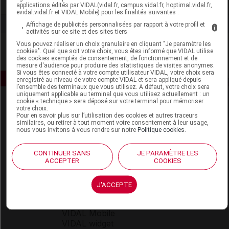
Voir la fiche laboratoire
applications édités par VIDAL(vidal.fr, campus.vidal.fr, hoptimal.vidal.fr,
evidal.vidal.fr et VIDAL Mobile) pour les finalités suivantes :
Affichage de publicités personnalisées par rapport à votre profil et
i
activités sur ce site et des sites tiers
Vous pouvez réaliser un choix granulaire en cliquant "Je paramètre les
cookies". Quel que soit votre choix, vous êtes informé que VIDAL utilise
des cookies exemptés de consentement, de fonctionnement et de
mesure d'audience pour produire des statistiques de visites anonymes.
Si vous êtes connecté à votre compte utilisateur VIDAL, votre choix sera
enregistré au niveau de votre compte VIDAL et sera appliqué depuis
l’ensemble des terminaux que vous utilisez. A défaut, votre choix sera
uniquement applicable au terminal que vous utilisez actuellement : un
cookie « technique » sera déposé sur votre terminal pour mémoriser
votre choix.
Pour en savoir plus sur l’utilisation des cookies et autres traceurs
similaires, ou retirer à tout moment votre consentement à leur usage,
nous vous invitons à vous rendre sur notre
Politique cookies
.
Espace produit
CONTINUER SANS
JE PARAMÈTRE LES
ACCEPTER
COOKIES
Boutique
VIDAL Expert
J'ACCEPTE
VIDAL Hoptimal
eVIDAL
VIDAL Mobile
VIDAL widget