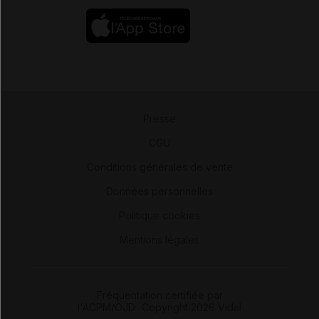
Presse
-
CGU
-
Conditions générales de vente
-
Données personnelles
-
Politique cookies
-
Mentions légales
Fréquentation certifiée par
l'ACPM/OJD
|
Copyright 2026 Vidal