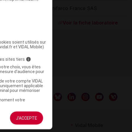
Unifarco France SAS
ommercialisé
Voir la fiche laboratoire
okies soient utilisés sur
vidal.fr et VIDAL Mobile)
es sites tiers
i
votre choix, vous êtes
mesure d'audience pour
u de votre compte VIDAL
a uniquement applicable
rminal pour mémoriser
t moment votre
J'ACCEPTE
rtenaires
Vidal Mobile