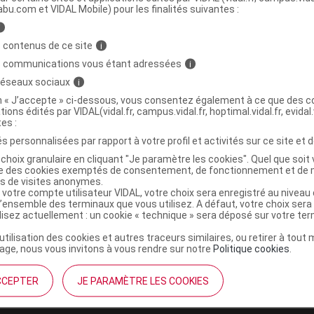
abu.com et VIDAL Mobile) pour les finalités suivantes :
i
URO FRAGRANCES Eau de toilette calme
C
 contenus de ce site
i
s communications vous étant adressées
i
 réseaux sociaux
i
8029408175211
on « J’accepte » ci-dessous, vous consentez également à ce que des co
tions édités par VIDAL(vidal.fr, campus.vidal.fr, hoptimal.vidal.fr, evidal.
r
Unifarco France SAS
tes :
NR
s personnalisées par rapport à votre profil et activités sur ce site et d
choix granulaire en cliquant "Je paramètre les cookies". Quel que soit 
ise des cookies exemptés de consentement, de fonctionnement et de 
es de visites anonymes.
 votre compte utilisateur VIDAL, votre choix sera enregistré au nivea
l’ensemble des terminaux que vous utilisez. A défaut, votre choix ser
ilisez actuellement : un cookie « technique » sera déposé sur votre te
’utilisation des cookies et autres traceurs similaires, ou retirer à tou
ge, nous vous invitons à vous rendre sur notre
Politique cookies
.
CCEPTER
JE PARAMÈTRE LES COOKIES
institutionnel
Espace pa