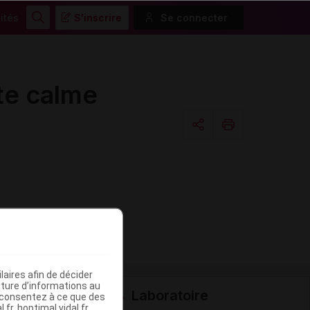
ités
S'inscrire
Se connecter
Rechercher
e calme
Copier l'url
Email
aires afin de décider
iture d’informations au
Laboratoire
s consentez à ce que des
fr, hoptimal.vidal.fr,