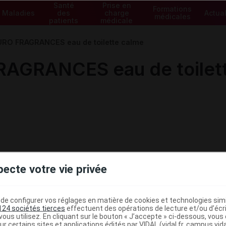
Santé
Prise en
Formations
Maladies
des
charge
Actual
médicales
patients
médicale
O FRAGRANCES eau de toilette calme
GRANCES eau de toilett
pecte votre vie privée
e configurer vos réglages en matière de cookies et technologies simil
124 sociétés tierces
effectuent des opérations de lecture et/ou d’écr
ministratives
ous utilisez. En cliquant sur le bouton « J’accepte » ci-dessous, vou
ur certains sites et applications édités par VIDAL (vidal.fr, campus.vidal.