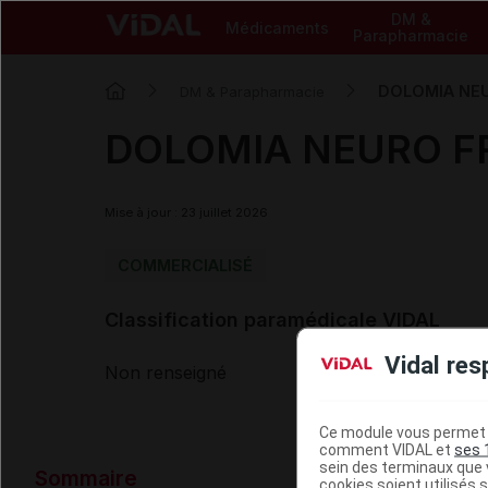
DM &
Médicaments
Parapharmacie
DOLOMIA NEUR
DM & Parapharmacie
DOLOMIA NEURO FRA
Mise à jour : 23 juillet 2026
COMMERCIALISÉ
Classification paramédicale VIDAL
Vidal res
Non renseigné
Ce module vous permet d
comment VIDAL et
ses 
Données ad
sein des terminaux que v
Sommaire
cookies soient utilisés s