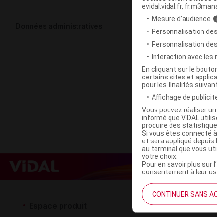
evidal.vidal.fr, fr.m3man
Mesure d’audience
DOLOMIA NE
Données administratives
Personnalisation des
Fl/50ml
Personnalisation de
Interaction avec les
Code EAN
En cliquant sur le bout
certains sites et applica
Labo. Distributeu
pour les finalités suivan
Remboursement
Affichage de publicité
Vous pouvez réaliser un 
informé que VIDAL util
produire des statistiqu
Si vous êtes connecté à
et sera appliqué depuis 
au terminal que vous ut
votre choix.
Pour en savoir plus sur l
consentement à leur usa
CONTINUER SANS A
Espace produit
Espace 