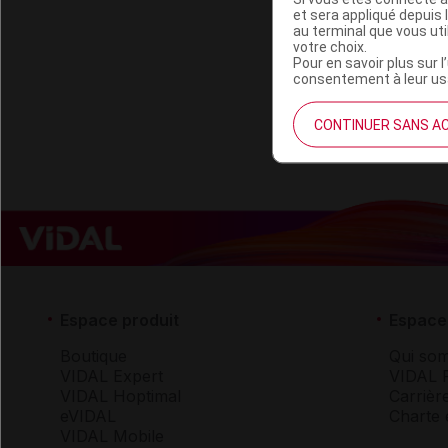
Code 13
et sera appliqué depuis 
au terminal que vous ut
Code EAN
votre choix.
Labo. Distributeu
Pour en savoir plus sur l
consentement à leur usa
Remboursement
CONTINUER SANS A
Espace produit
Espace 
Boutique
Qui so
VIDAL Expert
VIDAL 
VIDAL Hoptimal
Carrièr
eVIDAL
Charte 
VIDAL Mobile