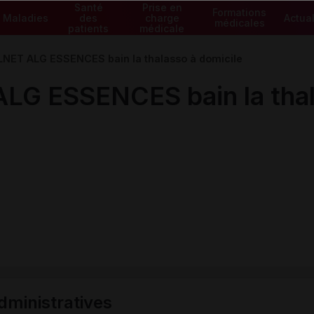
Santé
Prise en
Formations
Maladies
des
charge
Actual
médicales
patients
médicale
ET ALG ESSENCES bain la thalasso à domicile
 ESSENCES bain la thala
ministratives