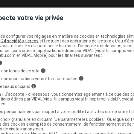
LNET ALG ESSENCES Bain la thalasso à
C
pecte votre vie privée
ach
e configurer vos réglages en matière de cookies et technologies simil
124 sociétés tierces
effectuent des opérations de lecture et/ou d’écr
9731917
ous utilisez. En cliquant sur le bouton « J’accepte » ci-dessous, vou
3401397319176
ur certains sites et applications édités par VIDAL (vidal.fr, campus.vidal.
abu.com et VIDAL Mobile) pour les finalités suivantes :
3584410030248
r
Cosbionat
i
NR
 contenus de ce site
i
s communications vous étant adressées
i
 réseaux sociaux
i
on « J’accepte » ci-dessous, vous consentez également à ce que des co
tions édités par VIDAL(vidal.fr, campus.vidal.fr, hoptimal.vidal.fr, evidal.
LNET ALG ESSENCES Bain la thalasso à
C
tes :
ach
s personnalisées par rapport à votre profil et activités sur ce site et d
choix granulaire en cliquant "Je paramètre les cookies". Quel que soit 
ise des cookies exemptés de consentement, de fonctionnement et de 
es de visites anonymes.
6442271
 votre compte utilisateur VIDAL, votre choix sera enregistré au nivea