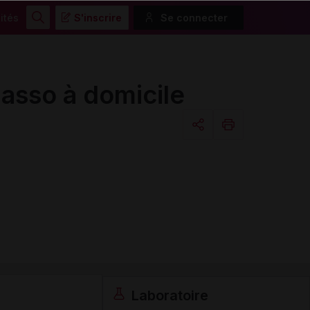
ités
S'inscrire
Se connecter
Rechercher
sso à domicile
Copier l'url
Email
Laboratoire