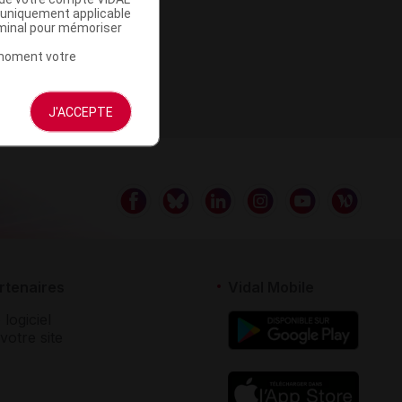
a uniquement applicable
rminal pour mémoriser
t moment votre
J'ACCEPTE
rtenaires
Vidal Mobile
 logiciel
votre site