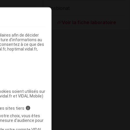
Cosbionat
ommercialisé
Voir la fiche laboratoire
aires afin de décider
iture d’informations au
s consentez à ce que des
fr, hoptimal.vidal.fr,
okies soient utilisés sur
vidal.fr et VIDAL Mobile)
ommercialisé
es sites tiers
i
votre choix, vous êtes
mesure d'audience pour
u de votre compte VIDAL