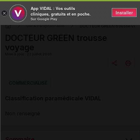
App VIDAL : Vos outils
Installer
×
cliniques, gratuits et en poche.
Sur Google Play
DOCTEUR GREEN trousse voy
DM & Parapharmacie
DOCTEUR GREEN trousse
voyage
Mise à jour : 23 juillet 2026
Copier l'url
COMMERCIALISÉ
Classification paramédicale VIDAL
Email
Non renseigné
Sommaire