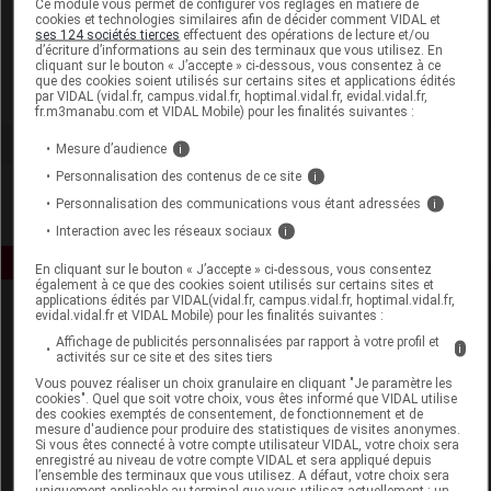
Ce module vous permet de configurer vos réglages en matière de
cookies et technologies similaires afin de décider comment VIDAL et
ses 124 sociétés tierces
effectuent des opérations de lecture et/ou
Pharmavance
d’écriture d’informations au sein des terminaux que vous utilisez. En
cliquant sur le bouton « J’accepte » ci-dessous, vous consentez à ce
que des cookies soient utilisés sur certains sites et applications édités
Voir la fiche laboratoire
par VIDAL (vidal.fr, campus.vidal.fr, hoptimal.vidal.fr, evidal.vidal.fr,
fr.m3manabu.com et VIDAL Mobile) pour les finalités suivantes :
Mesure d’audience
i
Personnalisation des contenus de ce site
i
Personnalisation des communications vous étant adressées
i
Interaction avec les réseaux sociaux
i
En cliquant sur le bouton « J’accepte » ci-dessous, vous consentez
également à ce que des cookies soient utilisés sur certains sites et
applications édités par VIDAL(vidal.fr, campus.vidal.fr, hoptimal.vidal.fr,
evidal.vidal.fr et VIDAL Mobile) pour les finalités suivantes :
Affichage de publicités personnalisées par rapport à votre profil et
i
activités sur ce site et des sites tiers
Vous pouvez réaliser un choix granulaire en cliquant "Je paramètre les
cookies". Quel que soit votre choix, vous êtes informé que VIDAL utilise
des cookies exemptés de consentement, de fonctionnement et de
Espace produit
mesure d'audience pour produire des statistiques de visites anonymes.
Si vous êtes connecté à votre compte utilisateur VIDAL, votre choix sera
enregistré au niveau de votre compte VIDAL et sera appliqué depuis
Boutique
l’ensemble des terminaux que vous utilisez. A défaut, votre choix sera
VIDAL Expert
uniquement applicable au terminal que vous utilisez actuellement : un