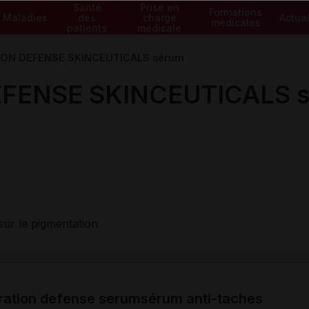
Santé
Prise en
Formations
Maladies
des
charge
Actual
médicales
patients
médicale
ON DEFENSE SKINCEUTICALS sérum
FENSE SKINCEUTICALS 
sur la pigmentation
oration defense serumsérum anti-taches