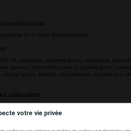
 présentations
-pipette de 30 ml (EAN 3606000481282).
on
304 04, aqua/water, butylene glycol, niacinamide, hydroxy
acid, glycerin, hydroxyethyl urea, propylene glycol, tranex
caprylyl glycol, allantoin, chlorphenesin, xanthan gum, 
 et utilisation
efense Serum est un sérum anti-taches formulé avec 1,8 % 
pecte votre vie privée
 % de niacinamide et 5 % d'hépès pour réduire l'apparence
 en améliorant l'éclat de la peau et l'homogénéité du teint. 
ire les risques de réapparition des taches pigmentaires.
e configurer vos réglages en matière de cookies et technologies simil