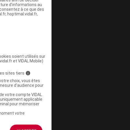
iture d’informations au
s consentez à ce que des
fr, hoptimal.vidal.fr,
okies soient utilisés sur
vidal.fr et VIDAL Mobile)
es sites tiers
i
votre choix, vous êtes
mesure d'audience pour
u de votre compte VIDAL
a uniquement applicable
rminal pour mémoriser
t moment votre