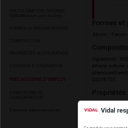
DISCOLORATION DEFENSE
SERUMsérum anti-taches
formes et
FORMES et PRÉSENTATIONS
Sérum :
Flacon
COMPOSITION
compositi
PROPRIÉTÉS et UTILISATION
Ingrédients :
855
ethane sulfonic 
CONSEILS D'UTILISATION
phenoxyethanol, 
PRÉCAUTIONS D'EMPLOI
D227872/1.
propriétés
CONDITIONS DE
CONSERVATION
Discoloration D
Vidal res
Données administratives
tranexamique, 5
pigmentaires tout
également à rédu
Ce module vous permet d