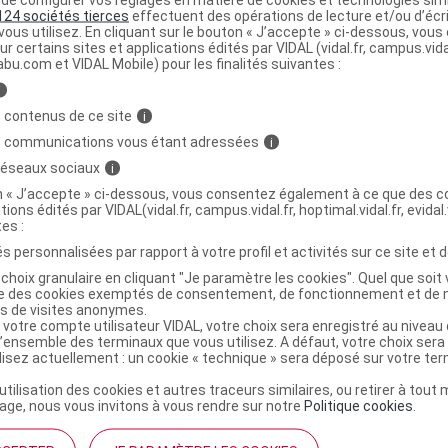
124 sociétés tierces
effectuent des opérations de lecture et/ou d’écr
normale, sèche, mixte, grasse, sensible.
ous utilisez. En cliquant sur le bouton « J’accepte » ci-dessous, vou
ur certains sites et applications édités par VIDAL (vidal.fr, campus.vidal.
abu.com et VIDAL Mobile) pour les finalités suivantes :
'utilisation
i
pliquer 3 à 5 gouttes sur le cou, le visage et le décolleté.
 contenus de ce site
i
er une protection UV SPF50+ à large spectre.
s communications vous étant adressées
i
on au soleil pendant la période d'utilisation.
 réseaux sociaux
i
on « J’accepte » ci-dessous, vous consentez également à ce que des co
ns d'emploi
tions édités par VIDAL(vidal.fr, campus.vidal.fr, hoptimal.vidal.fr, evidal.
tes :
age externe.
s personnalisées par rapport à votre profil et activités sur ce site et d
choix granulaire en cliquant "Je paramètre les cookies". Quel que soit 
sur une peau irritée ou endommagée.
ise des cookies exemptés de consentement, de fonctionnement et de 
es de visites anonymes.
 votre compte utilisateur VIDAL, votre choix sera enregistré au nivea
ion en cas d'irritation.
l’ensemble des terminaux que vous utilisez. A défaut, votre choix ser
ilisez actuellement : un cookie « technique » sera déposé sur votre te
act avec les yeux.
’utilisation des cookies et autres traceurs similaires, ou retirer à tou
ge, nous vous invitons à vous rendre sur notre
Politique cookies
.
s de conservation