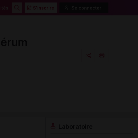
ités
S'inscrire
Se connecter
Rechercher
sérum
Copier l'url
Email
Laboratoire