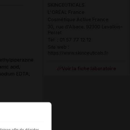
SKINCEUTICALS
L'ORÉAL France
Cosmétique Active France
30, rue d'Alsace. 92300 Levallois-
Perret
Tél : 01 57 77 12 12
Site web :
https://www.skinceuticals.fr
ethylpiperazine
amic acid,
Voir la fiche laboratoire
disodium EDTA,
d'acide
 des taches
Il contribue
aires afin de décider