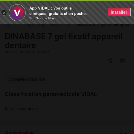
App VIDAL : Vos outils
Installer
×
cliniques, gratuits et en poche.
Sur Google Play
DINABASE 7 gel fixatif apparei
DM & Parapharmacie
DINABASE 7 gel fixatif appareil
dentaire
Mise à jour : 23 juillet 2026
Copier l'url
COMMERCIALISÉ
Classification paramédicale VIDAL
Email
Non renseigné
Sommaire