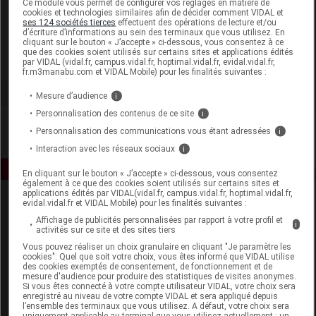
Ce module vous permet de configurer vos réglages en matière de
cookies et technologies similaires afin de décider comment VIDAL et
ses 124 sociétés tierces
effectuent des opérations de lecture et/ou
Medident
d’écriture d’informations au sein des terminaux que vous utilisez. En
cliquant sur le bouton « J’accepte » ci-dessous, vous consentez à ce
que des cookies soient utilisés sur certains sites et applications édités
Voir la fiche laboratoire
par VIDAL (vidal.fr, campus.vidal.fr, hoptimal.vidal.fr, evidal.vidal.fr,
fr.m3manabu.com et VIDAL Mobile) pour les finalités suivantes :
Mesure d’audience
i
Personnalisation des contenus de ce site
i
Personnalisation des communications vous étant adressées
i
Interaction avec les réseaux sociaux
i
En cliquant sur le bouton « J’accepte » ci-dessous, vous consentez
également à ce que des cookies soient utilisés sur certains sites et
applications édités par VIDAL(vidal.fr, campus.vidal.fr, hoptimal.vidal.fr,
evidal.vidal.fr et VIDAL Mobile) pour les finalités suivantes :
Affichage de publicités personnalisées par rapport à votre profil et
i
activités sur ce site et des sites tiers
Vous pouvez réaliser un choix granulaire en cliquant "Je paramètre les
cookies". Quel que soit votre choix, vous êtes informé que VIDAL utilise
des cookies exemptés de consentement, de fonctionnement et de
Espace produit
mesure d'audience pour produire des statistiques de visites anonymes.
Si vous êtes connecté à votre compte utilisateur VIDAL, votre choix sera
enregistré au niveau de votre compte VIDAL et sera appliqué depuis
Boutique
l’ensemble des terminaux que vous utilisez. A défaut, votre choix sera
VIDAL Expert
uniquement applicable au terminal que vous utilisez actuellement : un