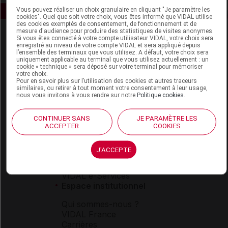
Vous pouvez réaliser un choix granulaire en cliquant "Je paramètre les
cookies". Quel que soit votre choix, vous êtes informé que VIDAL utilise
des cookies exemptés de consentement, de fonctionnement et de
mesure d'audience pour produire des statistiques de visites anonymes.
Si vous êtes connecté à votre compte utilisateur VIDAL, votre choix sera
enregistré au niveau de votre compte VIDAL et sera appliqué depuis
l’ensemble des terminaux que vous utilisez. A défaut, votre choix sera
uniquement applicable au terminal que vous utilisez actuellement : un
cookie « technique » sera déposé sur votre terminal pour mémoriser
votre choix.
Pour en savoir plus sur l’utilisation des cookies et autres traceurs
Espace produit
similaires, ou retirer à tout moment votre consentement à leur usage,
nous vous invitons à vous rendre sur notre
Politique cookies
.
Boutique
VIDAL Expert
CONTINUER SANS
JE PARAMÈTRE LES
VIDAL Hoptimal
ACCEPTER
COOKIES
eVIDAL
VIDAL Mobile
J'ACCEPTE
VIDAL widget
VIDAL Sécurisation
VIDAL e-Services
Espace institutionnel
Qui sommes-nous ?
VIDAL France
Carrières