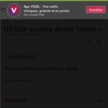
App VIDAL : Vos outils
Installer
×
cliniques, gratuits et en poche.
Sur Google Play
DIFRAX sucette dental 12mois
DM & Parapharmacie
DIFRAX sucette dental 12mois +
Mise à jour : 23 juillet 2026
Copier l'url
COMMERCIALISÉ
Classification paramédicale VIDAL
Email
Non renseigné
Sommaire