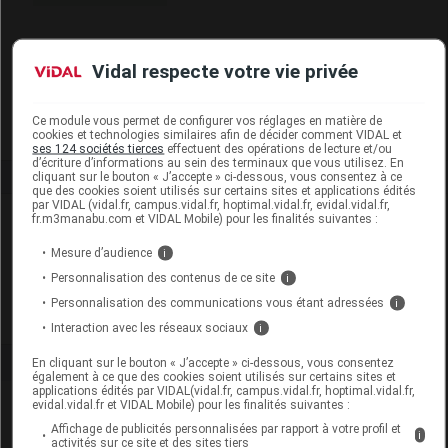
Code EAN
8711736579945
Vidal respecte votre vie privée
Labo. Distributeur
Ageti France
Remboursement
NR
Ce module vous permet de configurer vos réglages en matière de
cookies et technologies similaires afin de décider comment VIDAL et
ses 124 sociétés tierces
effectuent des opérations de lecture et/ou
d’écriture d’informations au sein des terminaux que vous utilisez. En
cliquant sur le bouton « J’accepte » ci-dessous, vous consentez à ce
que des cookies soient utilisés sur certains sites et applications édités
par VIDAL (vidal.fr, campus.vidal.fr, hoptimal.vidal.fr, evidal.vidal.fr,
Laboratoire
fr.m3manabu.com et VIDAL Mobile) pour les finalités suivantes :
Mesure d’audience
i
Ageti France
Personnalisation des contenus de ce site
i
Personnalisation des communications vous étant adressées
i
Voir la fiche laboratoire
Interaction avec les réseaux sociaux
i
En cliquant sur le bouton « J’accepte » ci-dessous, vous consentez
également à ce que des cookies soient utilisés sur certains sites et
applications édités par VIDAL(vidal.fr, campus.vidal.fr, hoptimal.vidal.fr,
evidal.vidal.fr et VIDAL Mobile) pour les finalités suivantes :
Affichage de publicités personnalisées par rapport à votre profil et
i
activités sur ce site et des sites tiers