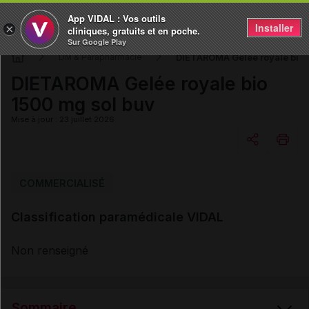
App VIDAL : Vos outils
Installer
×
cliniques, gratuits et en poche.
Sur Google Play
DIETAROMA Gelée royale bio 
DM & Parapharmacie
DIETAROMA Gelée royale bio
1500 mg sol buv
Mise à jour : 23 juillet 2026
Copier l'url
COMMERCIALISÉ
Classification paramédicale VIDAL
Email
Non renseigné
Sommaire