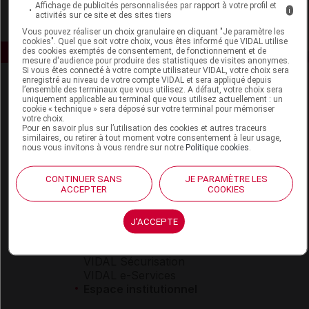
Affichage de publicités personnalisées par rapport à votre profil et
i
activités sur ce site et des sites tiers
Vous pouvez réaliser un choix granulaire en cliquant "Je paramètre les
cookies". Quel que soit votre choix, vous êtes informé que VIDAL utilise
des cookies exemptés de consentement, de fonctionnement et de
mesure d'audience pour produire des statistiques de visites anonymes.
Si vous êtes connecté à votre compte utilisateur VIDAL, votre choix sera
enregistré au niveau de votre compte VIDAL et sera appliqué depuis
l’ensemble des terminaux que vous utilisez. A défaut, votre choix sera
uniquement applicable au terminal que vous utilisez actuellement : un
cookie « technique » sera déposé sur votre terminal pour mémoriser
votre choix.
Pour en savoir plus sur l’utilisation des cookies et autres traceurs
similaires, ou retirer à tout moment votre consentement à leur usage,
nous vous invitons à vous rendre sur notre
Politique cookies
.
Espace produit
Boutique
CONTINUER SANS
JE PARAMÈTRE LES
ACCEPTER
COOKIES
VIDAL Expert
VIDAL Hoptimal
eVIDAL
J'ACCEPTE
VIDAL Mobile
VIDAL widget
VIDAL Sécurisation
VIDAL e-Services
Espace institutionnel