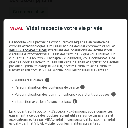
buv 30Amp/15ml
Commercialisé
Vidal respecte votre vie privée
Code EAN
3460341501555
Labo. Distributeur
Diétaroma
Remboursement
NR
Ce module vous permet de configurer vos réglages en matière de
cookies et technologies similaires afin de décider comment VIDAL et
ses 124 sociétés tierces
effectuent des opérations de lecture et/ou
d’écriture d’informations au sein des terminaux que vous utilisez. En
cliquant sur le bouton « J’accepte » ci-dessous, vous consentez à ce
que des cookies soient utilisés sur certains sites et applications édités
par VIDAL (vidal.fr, campus.vidal.fr, hoptimal.vidal.fr, evidal.vidal.fr,
fr.m3manabu.com et VIDAL Mobile) pour les finalités suivantes :
Laboratoire
Mesure d’audience
i
Personnalisation des contenus de ce site
i
Diétaroma
Personnalisation des communications vous étant adressées
i
Interaction avec les réseaux sociaux
i
Voir la fiche laboratoire
En cliquant sur le bouton « J’accepte » ci-dessous, vous consentez
également à ce que des cookies soient utilisés sur certains sites et
applications édités par VIDAL(vidal.fr, campus.vidal.fr, hoptimal.vidal.fr,
evidal.vidal.fr et VIDAL Mobile) pour les finalités suivantes :