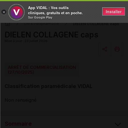
App VIDAL : Vos outils
Installer
×
cliniques, gratuits et en poche.
Sur Google Play
DIELEN COLLAGENE caps
DM & Parapharmacie
DIELEN COLLAGENE caps
Mise à jour : 23 juillet 2026
Copier l'url
ARRÊT DE COMMERCIALISATION
(27/10/2025)
Email
Classification paramédicale VIDAL
Non renseigné
Sommaire