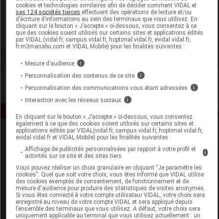
cookies et technologies similaires afin de décider comment VIDAL et
Dielen Laboratoires
ses 124 sociétés tierces
effectuent des opérations de lecture et/ou
d’écriture d’informations au sein des terminaux que vous utilisez. En
cliquant sur le bouton « J’accepte » ci-dessous, vous consentez à ce
que des cookies soient utilisés sur certains sites et applications édités
Voir la fiche laboratoire
par VIDAL (vidal.fr, campus.vidal.fr, hoptimal.vidal.fr, evidal.vidal.fr,
fr.m3manabu.com et VIDAL Mobile) pour les finalités suivantes :
Mesure d’audience
i
Personnalisation des contenus de ce site
i
Personnalisation des communications vous étant adressées
i
Interaction avec les réseaux sociaux
i
En cliquant sur le bouton « J’accepte » ci-dessous, vous consentez
également à ce que des cookies soient utilisés sur certains sites et
applications édités par VIDAL(vidal.fr, campus.vidal.fr, hoptimal.vidal.fr,
evidal.vidal.fr et VIDAL Mobile) pour les finalités suivantes :
Affichage de publicités personnalisées par rapport à votre profil et
i
activités sur ce site et des sites tiers
Vous pouvez réaliser un choix granulaire en cliquant "Je paramètre les
cookies". Quel que soit votre choix, vous êtes informé que VIDAL utilise
des cookies exemptés de consentement, de fonctionnement et de
Espace produit
mesure d'audience pour produire des statistiques de visites anonymes.
Si vous êtes connecté à votre compte utilisateur VIDAL, votre choix sera
Boutique
enregistré au niveau de votre compte VIDAL et sera appliqué depuis
l’ensemble des terminaux que vous utilisez. A défaut, votre choix sera
VIDAL Expert
uniquement applicable au terminal que vous utilisez actuellement : un