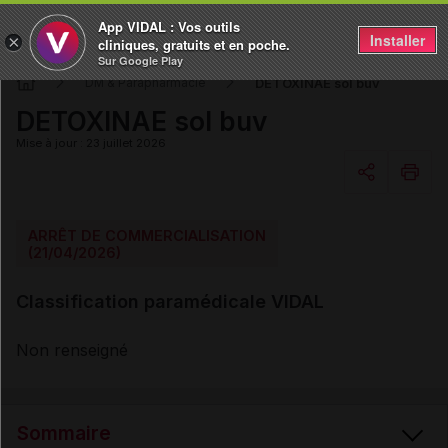
App VIDAL : Vos outils
Installer
×
cliniques, gratuits et en poche.
Sur Google Play
DETOXINAE sol buv
DM & Parapharmacie
DETOXINAE sol buv
Mise à jour : 23 juillet 2026
Copier l'url
ARRÊT DE COMMERCIALISATION
(21/04/2026)
Email
Classification paramédicale VIDAL
Non renseigné
Sommaire