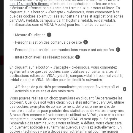
Effinov Nutrition
ses 124 sociétés tierces
effectuent des opérations de lecture et/ou
d’écriture d’informations au sein des terminaux que vous utilisez. En
cliquant sur le bouton « J’accepte » ci-dessous, vous consentez à ce
Voir la fiche laboratoire
que des cookies soient utilisés sur certains sites et applications édités
par VIDAL (vidal.fr, campus.vidal.fr, hoptimal.vidal.fr, evidal.vidal.fr,
fr.m3manabu.com et VIDAL Mobile) pour les finalités suivantes :
Mesure d’audience
i
Personnalisation des contenus de ce site
i
Personnalisation des communications vous étant adressées
i
Interaction avec les réseaux sociaux
i
En cliquant sur le bouton « J’accepte » ci-dessous, vous consentez
également à ce que des cookies soient utilisés sur certains sites et
applications édités par VIDAL(vidal.fr, campus.vidal.fr, hoptimal.vidal.fr,
evidal.vidal.fr et VIDAL Mobile) pour les finalités suivantes :
Affichage de publicités personnalisées par rapport à votre profil et
i
activités sur ce site et des sites tiers
Vous pouvez réaliser un choix granulaire en cliquant "Je paramètre les
cookies". Quel que soit votre choix, vous êtes informé que VIDAL utilise
Espace produit
des cookies exemptés de consentement, de fonctionnement et de
mesure d'audience pour produire des statistiques de visites anonymes.
Boutique
Si vous êtes connecté à votre compte utilisateur VIDAL, votre choix sera
enregistré au niveau de votre compte VIDAL et sera appliqué depuis
VIDAL Expert
l’ensemble des terminaux que vous utilisez. A défaut, votre choix sera
VIDAL Hoptimal
uniquement applicable au terminal que vous utilisez actuellement : un
cookie « technique » sera déposé sur votre terminal pour mémoriser
eVIDAL