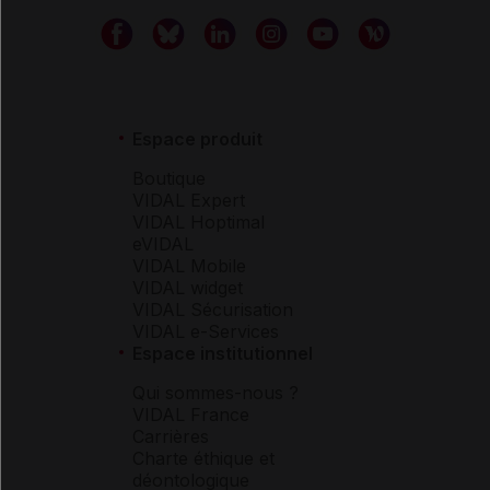
Espace produit
Boutique
VIDAL Expert
VIDAL Hoptimal
eVIDAL
VIDAL Mobile
VIDAL widget
VIDAL Sécurisation
VIDAL e-Services
Espace institutionnel
Qui sommes-nous ?
VIDAL France
Carrières
Charte éthique et
déontologique