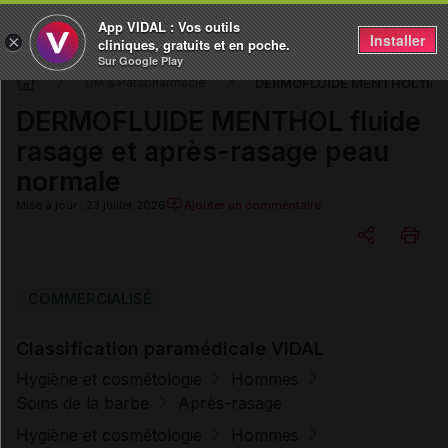
App VIDAL : Vos outils
Installer
×
cliniques, gratuits et en poche.
Sur Google Play
DERMOFLUIDE MENTHOL fluide
DM & Parapharmacie
DERMOFLUIDE MENTHOL fluide
rasage et après-rasage peau
normale
Mise à jour : 23 juillet 2026
Ajouter un commentaire
Copier l'url
COMMERCIALISÉ
Classification paramédicale VIDAL
Email
Hygiène et cosmétologie
Hommes
Soins de la barbe
Après-rasage
Hygiène et cosmétologie
Hommes