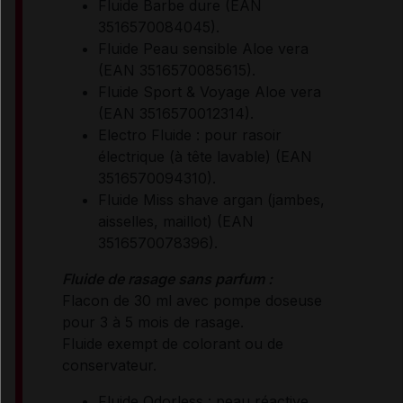
Fluide Barbe dure (EAN
3516570084045).
Fluide Peau sensible Aloe vera
(EAN 3516570085615).
Fluide Sport & Voyage Aloe vera
(EAN 3516570012314).
Electro Fluide : pour rasoir
électrique (à tête lavable) (EAN
3516570094310).
Fluide Miss shave argan (jambes,
aisselles, maillot) (EAN
3516570078396).
Fluide de rasage sans parfum :
Flacon de 30 ml avec pompe doseuse
pour 3 à 5 mois de rasage.
Fluide exempt de colorant ou de
conservateur.
Fluide Odorless : peau réactive