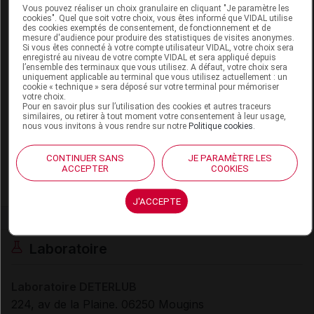
DERMOFLUIDE MENTHOL Fluide rasage
Vous pouvez réaliser un choix granulaire en cliquant "Je paramètre les
cookies". Quel que soit votre choix, vous êtes informé que VIDAL utilise
et après-rasage peau normale Fl/30ml
des cookies exemptés de consentement, de fonctionnement et de
mesure d'audience pour produire des statistiques de visites anonymes.
Si vous êtes connecté à votre compte utilisateur VIDAL, votre choix sera
Commercialisé
enregistré au niveau de votre compte VIDAL et sera appliqué depuis
l’ensemble des terminaux que vous utilisez. A défaut, votre choix sera
uniquement applicable au terminal que vous utilisez actuellement : un
cookie « technique » sera déposé sur votre terminal pour mémoriser
Code ACL
7839036
votre choix.
Pour en savoir plus sur l’utilisation des cookies et autres traceurs
Code 13
3401378390361
similaires, ou retirer à tout moment votre consentement à leur usage,
Code EAN
3516570075678
nous vous invitons à vous rendre sur notre
Politique cookies
.
Labo. Distributeur
Deterlub
CONTINUER SANS
JE PARAMÈTRE LES
Remboursement
NR
ACCEPTER
COOKIES
J'ACCEPTE
Laboratoire
Laboratoire DETERLUB
224, av de la Plaine. 06250 Mougins