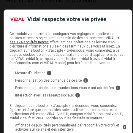
Pour un flacon de 30 ml : 22 à 23 euros.
Doses d'essai sur demande.
Vidal respecte votre vie privée
Données administratives
Ce module vous permet de configurer vos réglages en matière de
cookies et technologies similaires afin de décider comment VIDAL et
ses 124 sociétés tierces
effectuent des opérations de lecture et/ou
d’écriture d’informations au sein des terminaux que vous utilisez. En
DERMOFLUIDE MENTHOL Fluide rasage
cliquant sur le bouton « J’accepte » ci-dessous, vous consentez à ce
que des cookies soient utilisés sur certains sites et applications édités
et après-rasage peau normale 2Fl/30ml
par VIDAL (vidal.fr, campus.vidal.fr, hoptimal.vidal.fr, evidal.vidal.fr,
fr.m3manabu.com et VIDAL Mobile) pour les finalités suivantes :
Supprimé
Mesure d’audience
i
Personnalisation des contenus de ce site
i
Code EAN
3516570092224
Personnalisation des communications vous étant adressées
i
Labo. Distributeur
Deterlub
Interaction avec les réseaux sociaux
i
Remboursement
NR
En cliquant sur le bouton « J’accepte » ci-dessous, vous consentez
également à ce que des cookies soient utilisés sur certains sites et
applications édités par VIDAL(vidal.fr, campus.vidal.fr, hoptimal.vidal.fr,
evidal.vidal.fr et VIDAL Mobile) pour les finalités suivantes :
Affichage de publicités personnalisées par rapport à votre profil et
i
activités sur ce site et des sites tiers