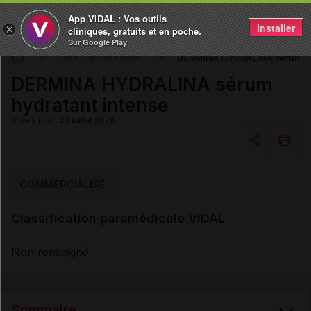
App VIDAL : Vos outils
Installer
×
cliniques, gratuits et en poche.
Sur Google Play
DERMINA HYDRALINA sérum hy
DM & Parapharmacie
DERMINA HYDRALINA sérum
hydratant intense
Mise à jour : 23 juillet 2026
Copier l'url
COMMERCIALISÉ
Classification paramédicale VIDAL
Email
Non renseigné
Sommaire