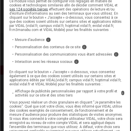
Ce module vous permet de configurer vos réglages en matière de
cookies et technologies similaires afin de décider comment VIDAL et
ses 124 sociétés tierces
effectuent des opérations de lecture et/ou
Dermall
d’écriture d’informations au sein des terminaux que vous utilisez. En
cliquant sur le bouton « J’accepte » ci-dessous, vous consentez à ce
que des cookies soient utilisés sur certains sites et applications édités
Voir la fiche laboratoire
par VIDAL (vidal.fr, campus.vidal.fr, hoptimal.vidal.fr, evidal.vidal.fr,
fr.m3manabu.com et VIDAL Mobile) pour les finalités suivantes :
Mesure d’audience
i
Personnalisation des contenus de ce site
i
Personnalisation des communications vous étant adressées
i
Interaction avec les réseaux sociaux
i
En cliquant sur le bouton « J’accepte » ci-dessous, vous consentez
également à ce que des cookies soient utilisés sur certains sites et
applications édités par VIDAL(vidal.fr, campus.vidal.fr, hoptimal.vidal.fr,
evidal.vidal.fr et VIDAL Mobile) pour les finalités suivantes :
Affichage de publicités personnalisées par rapport à votre profil et
i
activités sur ce site et des sites tiers
Vous pouvez réaliser un choix granulaire en cliquant "Je paramètre les
cookies". Quel que soit votre choix, vous êtes informé que VIDAL utilise
des cookies exemptés de consentement, de fonctionnement et de
Espace produit
mesure d'audience pour produire des statistiques de visites anonymes.
Si vous êtes connecté à votre compte utilisateur VIDAL, votre choix sera
enregistré au niveau de votre compte VIDAL et sera appliqué depuis
Boutique
l’ensemble des terminaux que vous utilisez. A défaut, votre choix sera
VIDAL Expert
uniquement applicable au terminal que vous utilisez actuellement : un