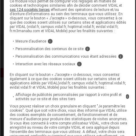
Ce module vous permet de configurer vos réglages en matière de
cookies et technologies similaires afin de décider comment VIDAL et
ses 124 sociétés tierces
effectuent des opérations de lecture et/ou
L'Homme de Fer
d’écriture d’informations au sein des terminaux que vous utilisez. En
cliquant sur le bouton « J’accepte » ci-dessous, vous consentez à ce
que des cookies soient utilisés sur certains sites et applications édités
Voir la fiche laboratoire
par VIDAL (vidal.fr, campus.vidal.fr, hoptimal.vidal.fr, evidal.vidal.fr,
fr.m3manabu.com et VIDAL Mobile) pour les finalités suivantes :
Mesure d’audience
i
Personnalisation des contenus de ce site
i
Personnalisation des communications vous étant adressées
i
Interaction avec les réseaux sociaux
i
En cliquant sur le bouton « J’accepte » ci-dessous, vous consentez
également à ce que des cookies soient utilisés sur certains sites et
applications édités par VIDAL(vidal.fr, campus.vidal.fr, hoptimal.vidal.fr,
evidal.vidal.fr et VIDAL Mobile) pour les finalités suivantes :
Affichage de publicités personnalisées par rapport à votre profil et
i
activités sur ce site et des sites tiers
Vous pouvez réaliser un choix granulaire en cliquant "Je paramètre les
cookies". Quel que soit votre choix, vous êtes informé que VIDAL utilise
des cookies exemptés de consentement, de fonctionnement et de
Espace produit
mesure d'audience pour produire des statistiques de visites anonymes.
Si vous êtes connecté à votre compte utilisateur VIDAL, votre choix sera
enregistré au niveau de votre compte VIDAL et sera appliqué depuis
Boutique
l’ensemble des terminaux que vous utilisez. A défaut, votre choix sera
VIDAL Expert
uniquement applicable au terminal que vous utilisez actuellement : un