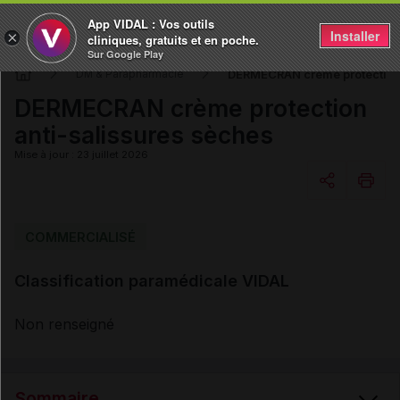
App VIDAL : Vos outils
Installer
×
cliniques, gratuits et en poche.
Sur Google Play
DERMECRAN crème protection 
DM & Parapharmacie
DERMECRAN crème protection
anti-salissures sèches
Mise à jour : 23 juillet 2026
Copier l'url
COMMERCIALISÉ
Classification paramédicale VIDAL
Email
Non renseigné
Sommaire